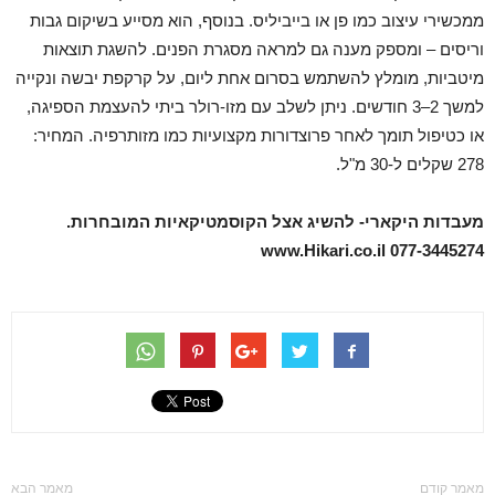
ממכשירי עיצוב כמו פן או בייביליס. בנוסף, הוא מסייע בשיקום גבות
וריסים – ומספק מענה גם למראה מסגרת הפנים. להשגת תוצאות
מיטביות, מומלץ להשתמש בסרום אחת ליום, על קרקפת יבשה ונקייה
למשך 2–3 חודשים. ניתן לשלב עם מזו-רולר ביתי להעצמת הספיגה,
או כטיפול תומך לאחר פרוצדורות מקצועיות כמו מזותרפיה. המחיר:
278 שקלים ל-30 מ"ל.
מעבדות היקארי- להשיג אצל הקוסמטיקאיות המובחרות.
www.Hikari.co.il 077-3445274
מאמר קודם
מאמר הבא