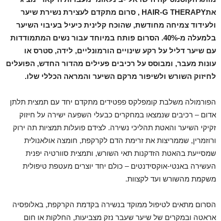
את
HAIR-G THERAPY
, סרו
ם מתקדם לעצירת נשירת שיער
ולעידוד צמיחה מחודשת, שהוכח קלינית כיעיל בעיבוי השיער
בלמעלה מ-40%. הסרום פותח במיוחד עבור נשים המתמודדות
עם שיער דליל על רקע שינויים הורמונליים, לידה, סטרס או
עונות מעבר, ומבוסס על רכיבים פעילים מהדור החדש, הפועלים
לחיזוק השורש ולשיפור מרקם השיער והמראה הכללי שלו
.
הפורמולה משלבת קומפלקס פפטידים מתקדם יחד עם תמצית תלתן
אדום – רכיבים שנמצאו במחקרים כבעלי השפעה ישירה על חיזוק
זקיקי השיער והאטת תהליכי נשירה. לצידם פועלות תמציות תה ירוק
ורוזמרין, שממריצות את זרימת הדם לקרקפת, חומצה אולאנולית
שמסייעת בהאטת הזדקנות תאי השורש, ותמצית סוורטיה יפנית
העשירה באנטי-אוקסידנטים – כולם יחד יוצרים מעטפת טיפולית
משקמת מהשורש ועד לקצוות.
הסרום מתאים לטיפול ממוקד בנשירה בקדמת הקרקפת, באלופסיה
אראטה ובמקרים של שיער שעבר נזק מצביעות, החלקות או חום