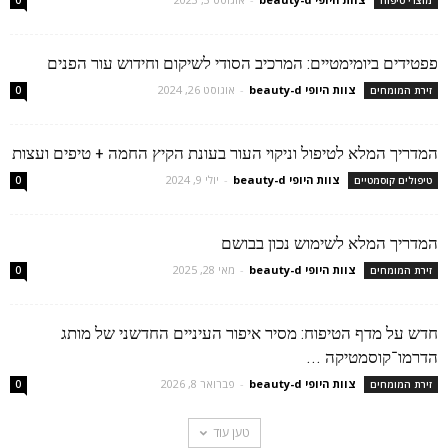
פפטידים ביומימטיים: המרכיב הסודי לשיקום וחידוש עור הפנים
צוות היופי beauty-d
-
אוגוסט 26, 2024
זירת המומחים
0
המדריך המלא לטיפול וניקוי העור בעונת הקיץ החמה + טיפים ועצות
צוות היופי beauty-d
-
יולי 9, 2024
טיפולים קוסמטיים
0
המדריך המלא לשימוש נכון בבושם
צוות היופי beauty-d
-
מאי 28, 2025
זירת המומחים
0
חדש על מדף הטיפוח: מסיר איפור העיניים החדשני של מותג
הדרמו־קוסמטיקה ...
צוות היופי beauty-d
-
פברואר 8, 2026
זירת המומחים
0
טען עוד