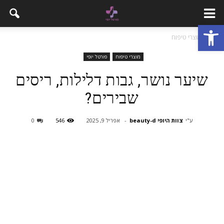
פתח סרגל נגישות
בית
מוצרי טיפוח
מוצרי טיפוח
פורטל יופי
שיער נושר, גבות דלילות, ריסים
שבירים?
ע"י
צוות היופי beauty-d
-
אפריל 9, 2025
546
0