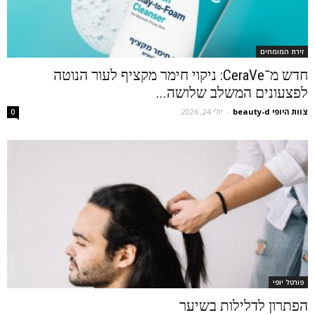
זירת המומחים
חדש מ־CeraVe: ניקוי חימר מקציף לעור הנוטה
לפצעונים המשלב שלושה...
צוות היופי beauty-d
-
יולי 24, 2026
0
פורטל יופי
הפתרון לדלילות בשיער