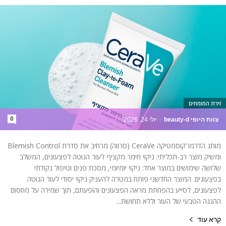
זירת המומחים
0
צוות היופי beauty-d
-
יולי 24, 2026
מותג הדרמו־קוסמטיקה CeraVe (סרווה) מרחיב את סדרת Blemish Control
ומשיק מוצר רב-תכליתי: ניקוי חימר מקציף לעור הנוטה לפצעונים, המשלב
שלושה שימושים במוצר אחד: ניקוי יומיומי, מסכת פנים וטיפול נקודתי
בפצעונים. המוצר החדשני פותח במטרה להעניק ניקוי יסודי לעור הנוטה
לפצעונים, לסייע בהפחתת מראה הפצעונים והופעתם, תוך שמירה על מחסום
ההגנה הטבעי של העור וללא תחושת...
קרא עוד