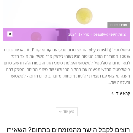
מוצרי טיפוח
0
צוות היופי beauty-d
-
מרץ 17, 2024
פיטולסטיל ((phytolastil החדש: סרום טבעי עם קומפלקס ALP באריזת זכוכית
100% ממוחזרת מותג הטיפוח הבינלאומי ליראק פריז משיק את מוצר הדגל
לגוף: סרום פיטולסטיל לטשטוש והעלמת סימני מתיחה בפורמולה חדשה. סרום
פיטולסטיל החדש מפענח את המקור הפיזיולוגי של סימני מתיחה ומספק להם
מענה מקצועי עם תוצאות קליניות מוכחות. מדובר ב סרום מרוכז - לטשטוש
והעלמה של...
קרא עוד
טען עוד
רוצים לקבל הישר מהמומחים בתחום? השאירו