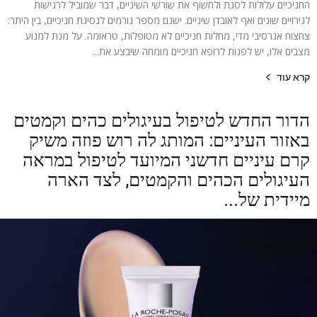
החניכיים עלולות לסגת ולחשוף את שורשי השיניים, דבר שמוביל לרגישות
לגירויים שונים ואף לאובדן שיניים. ישנם מספר גורמים לנסיגת חניכיים, בין היתר:
צחצוח אגרסיבי מדי, מחלות חניכיים לא מטופלות, טראומה. על מנת למנוע
מצבים אלו, יש לפנות לרופא חניכיים מומחה שיבצע את...
קרא עוד
הדור החדש לטיפול בעיגולים כהים וקמטים
באזור העיניים: המותג לה רוש פוזה משיק
קרם עיניים חדשני המיועד לטיפול במראה
העיגולים הכהים והקמטים, לצד הארה
מיידית של...