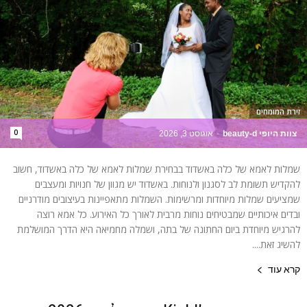
זירת המומחים
0
צוות היופי beauty-d
-
אוגוסט 3, 2026
שמלות לאמא של כלה באשדוד בבחירת שמלות לאמא של כלה באשדוד, חשוב
להקדיש תשומת לב לסגנון ולנוחות. באשדוד יש מגוון של חנויות ומעצבים
שמציעים שמלות מיוחדות ומרשימות. השמלות מתאפיינות בעיצובים מודרניים
ובדים איכותיים שמבטיחים נוחות מרבית לאורך כל האירוע. כל אמא רוצה
להרגיש מיוחדת ביום החתונה של בתה, ושמלה מחמיאה היא הדרך המושלמת
להשיג זאת....
קרא עוד