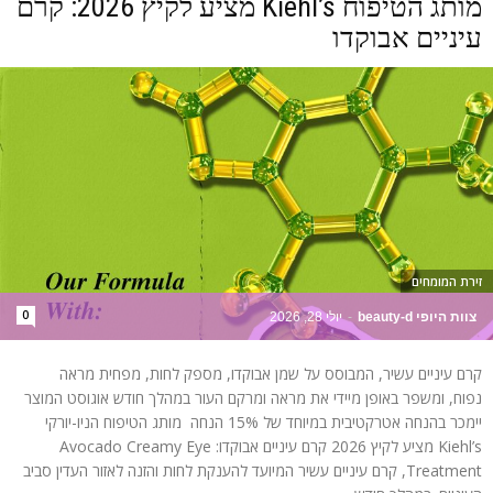
מותג הטיפוח Kiehl’s מציע לקיץ 2026: קרם
עיניים אבוקדו
זירת המומחים
0
צוות היופי beauty-d
-
יולי 28, 2026
קרם עיניים עשיר, המבוסס על שמן אבוקדו, מספק לחות, מפחית מראה
נפוח, ומשפר באופן מיידי את מראה ומרקם העור במהלך חודש אוגוסט המוצר
יימכר בהנחה אטרקטיבית במיוחד של 15% הנחה מותג הטיפוח הניו-יורקי
Kiehl’s מציע לקיץ 2026 קרם עיניים אבוקדו: Avocado Creamy Eye
Treatment, קרם עיניים עשיר המיועד להענקת לחות והזנה לאזור העדין סביב