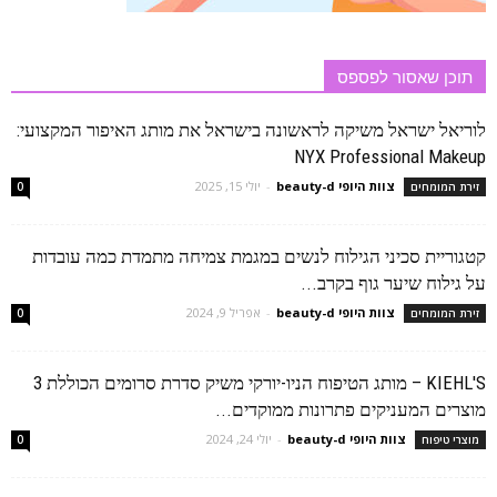
תוכן שאסור לפספס
לוריאל ישראל משיקה לראשונה בישראל את מותג האיפור המקצועי:
NYX Professional Makeup
צוות היופי beauty-d
-
יולי 15, 2025
זירת המומחים
0
קטגוריית סכיני הגילוח לנשים במגמת צמיחה מתמדת כמה עובדות
על גילוח שיער גוף בקרב...
צוות היופי beauty-d
-
אפריל 9, 2024
זירת המומחים
0
KIEHL'S – מותג הטיפוח הניו-יורקי משיק סדרת סרומים הכוללת 3
מוצרים המעניקים פתרונות ממוקדים...
צוות היופי beauty-d
-
יולי 24, 2024
מוצרי טיפוח
0