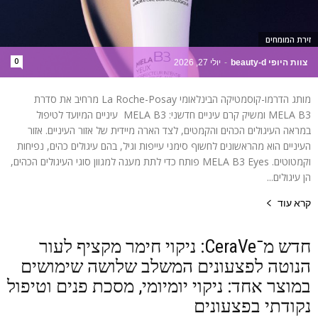
זירת המומחים
0
צוות היופי beauty-d
-
יולי 27, 2026
מותג הדרמו-קוסמטיקה הבינלאומי La Roche-Posay מרחיב את סדרת
MELA B3 ומשיק קרם עיניים חדשני: MELA B3 עיניים המיועד לטיפול
במראה העיגולים הכהים והקמטים, לצד הארה מיידית של אזור העיניים. אזור
העיניים הוא מהראשונים לחשוף סימני עייפות וגיל, בהם עיגולים כהים, נפיחות
וקמטוטים. MELA B3 Eyes פותח כדי לתת מענה למגוון סוגי העיגולים הכהים,
הן עיגולים...
קרא עוד
חדש מ־CeraVe: ניקוי חימר מקציף לעור
הנוטה לפצעונים המשלב שלושה שימושים
במוצר אחד: ניקוי יומיומי, מסכת פנים וטיפול
נקודתי בפצעונים