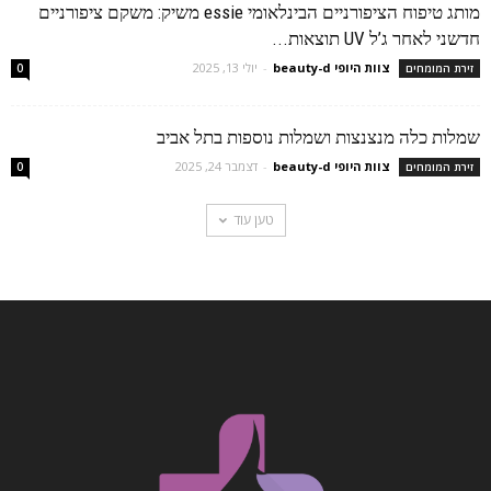
מותג טיפוח הציפורניים הבינלאומי essie משיק: משקם ציפורניים
חדשני לאחר ג’ל UV תוצאות...
צוות היופי beauty-d
-
יולי 13, 2025
זירת המומחים
0
שמלות כלה מנצנצות ושמלות נוספות בתל אביב
צוות היופי beauty-d
-
דצמבר 24, 2025
זירת המומחים
0
טען עוד