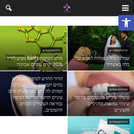
פתח סרגל נגישות
זירת המומחים
זירת המומחים
שמלות כלה ושמלות לאמא של
מותג הטיפוח Kiehl’s מציע לקיץ
כלה באשדוד
2026: קרם עיניים אבוקדו
זירת המומחים
הדור החדש לטיפול בעיגולים
כהים וקמטים באזור העיניים:
זירת המומחים
המותג לה רוש פוזה משיק קרם
טיפולי שיניים מתקדמים בחיפה:
עיניים חדשני המיועד לטיפול
שימור בריאות החניכיים
במראה העיגולים הכהים
והשיניים
והקמטים,...
זירת המומחים
חדש מ־CeraVe: ניקוי חימר