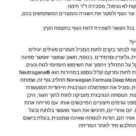
 לא נעימה", מסבירה ד"ר חימנז.
עור הגוף ולסקור את השגרה והמוצרים המשתמשים בהם,
 בכל הקשור לשמירת לחות הגוף בתקופת הקיץ:
ץ?
רצוי לבחור בקרם לחות המכיל חומרים פעילים יעילים
, גליצרין וסרמידים. בנוסף, חשוב שמוצר יאפשר ספיגה
 על התהליך ויהפוך את השימוש היומיומי לנוח ונעים.
דוגמה טובה למוצר המשלב חומרים בעלי יכולת לחות ומרקם קליל ונספג במהירות הוא Neutrogena®
Norwegian Formula Deep Moisture Fast Absorbing Body Lotion-Dry Skin תחליב גוף זה, שפותח
ית, ומכיל את הפורמולה הנורבגית הייחודית המועשרת
ין והמעניקה לחות מיידית למשך 48 שעות. הנוסחה הנורבגית מעניקה לחות לתוך העור, היכן
מפני גורמים חיצוניים המייבשים אותו. עם מריחה אחת
. יום אחרי יום, תרגישו את העור מועשר בלחות ובעל
אוויר חם, הודות לנוסחה שאינה שמנונית, בעלת בישום
ן להתלבש מיד לאחר המריחה.