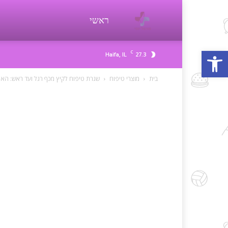
פורטל
ראשי
פתח סרגל נגישות
C
27.3
Haifa, IL
יופי
בית
מוצרי טיפוח
שגרת טיפוח לקיץ מכף רגל ועד ראש: האת
beauty
d