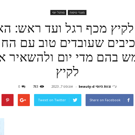
מוצרי טיפוח
פורטל יופי
לקיץ מכף רגל ועד ראש: הא
יבים שעובדים טוב עם החום
 בהם מדי יום ולהשאיר את
לקיץ
ע"י
צוות היופי beauty-d
-
אוגוסט 7, 2023
783
0
Tweet on Twitter
Share on Facebook