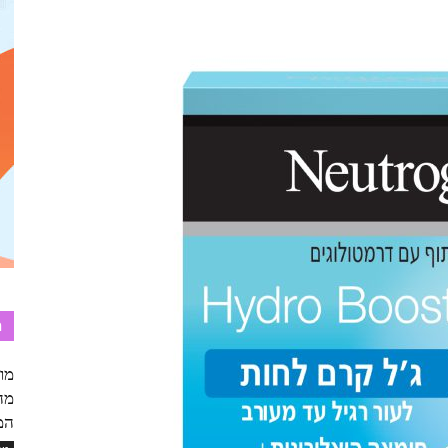
ת
מה
המ