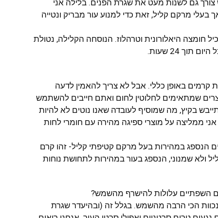
צורך גם לשנות מעט את שגרת הפנים. בלילה אני
 בעלי מרקם קליל, זאת כדי למנוע עור מבריק ונטייה
Neutrogena® Hydro Boost Wa – מכיל חומצה היאלורונית וטרהלוז. הנוסחה הקלילה, נטולת
וך 24 שעות.
ת קרמים באופן כללי. אבל לא צריך להאמין לדעה
וצרים שמתאימים לחלוטין לחום ואתם חייבים להשתמש
התייבש בקיץ, מה שמוסיף לעובדה שאנו נוטים לא להיות
 אני ממליצה על מוצרי ספיגה מהירה עם חומרי לחות
Neutrogena® Norwe קרם ידיים הנספג במהירות בעל מרקם קטיפתי קליל- זהו קרם
ליל ולא שמנוני, הנספג בעור במהירות לתחושת נוחות
ם השפתיים עלולות להישרף מהשמש?
כוות הכי הרבה מהשמש. בגלל זה (ובהיעדר שגרת
געים טרום סרטניים ואפילו סרטן העור. אנחנו רואים