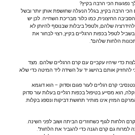
ך נפגעות הכי הרבה בקיץ?
 הכי הרבה בקיץ, בגלל הנעלה שחושפת אותן יותר ובשל
סביבה החיצונית, כמו כלור מבריכת השחייה. לכן יש
הידרציה שלהם, ולטפל ביבלות שבנוסף להיותן לא
"בשביל לטפל בכפות הרגליים בקיץ, רצוי לבחור את
 תכונות הלחות שלהם".
צות כדי שיהיו עקביים עם קרם הרגליים שלהם. מצד
להחזיק אותם בהישג יד על השידה ליד המיטה כדי שלא
 של Neutrogena®טיפול אינטנסיבי קרם רגליים לעור פגום וסדוק – הוא דוגמא
קלה, הוא מסייע בטיפול בכפות רגליים בעלות עור סדוק
מרקם המזין אינו מותיר תחושת דביקות ונספג בקלות.
רם הלחות לגוף כשחוזרים הביתה ושוב לפני השינה.
צה למרוח גם קרם הגנה כדי להגביר את הלחות".