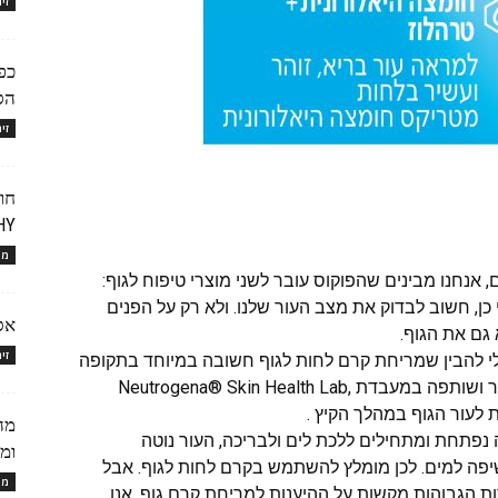
זי
כפכ
הס
זי
חו
VICHY , לה
מו
אנחנו מבינים שהפוקוס עובר לשני מוצרי טיפוח לגוף:
 כן, חשוב לבדוק את מצב העור שלנו. ולא רק על הפנים
אס
זי
לי להבין שמריחת קרם לחות לגוף חשובה במיוחד בתקופה
זו של השנה", אומרת ד"ר נטליה חימנז, רופאת עור ושותפה במעבדת ,Neutrogena® Skin Health Lab
 לעור הגוף במהלך הקיץ .
מה
נפתחת ומתחילים ללכת לים ולבריכה, העור נוטה
ומר
פה למים. לכן מומלץ להשתמש בקרם לחות לגוף. אבל
מו
 הגבוהות מקשות על ההיענות למריחת קרם גוף, אנו