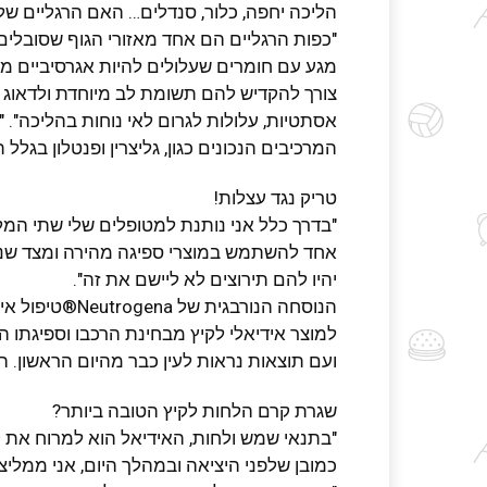
הליכה יחפה, כלור, סנדלים… האם הרגליים של
"כפות הרגליים הם אחד מאזורי הגוף שסובלים
מגע עם חומרים שעלולים להיות אגרסיביים מה
צורך להקדיש להם תשומת לב מיוחדת ולדאוג ל
אסתטיות, עלולות לגרום לאי נוחות בהליכה". 
המרכיבים הנכונים כגון, גליצרין ופנטלון בגלל
טריק נגד עצלות!
"בדרך כלל אני נותנת למטופלים שלי שתי המל
אחד להשתמש במוצרי ספיגה מהירה ומצד שני 
יהיו להם תירוצים לא ליישם את זה".
הנוסחה הנורבגית
למוצר אידיאלי לקיץ מבחינת הרכבו וספיגתו ה
ועם תוצאות נראות לעין כבר מהיום הראשון. ה
שגרת קרם הלחות לקיץ הטובה ביותר?
"בתנאי שמש ולחות, האידיאל הוא למרוח את ק
כמובן שלפני היציאה ובמהלך היום, אני ממלי