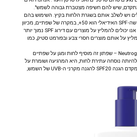
 מתקדם, שיש להם חשיפה מצטברת גבוהה לשמש".
גן על השפתיים, שפתונים עם SPF יעילים ויש לשלב אותם בשגרת הלחות בקיץ. השימוש בהם
יכול למנוע הזדקנות העור וסרטן העור. למרות שה-SPF האידיאלי הוא 50+, במקרה של שפתיים, מכיוון
שהמוצר מיועד לשימוש בתדירות גבוהה למדי, אנו יכולים להמליץ על מוצרים עם דירוג SPF נמוך יותר
, אני נוטה להמליץ על אותם מוצרים חסרי צבע ובפורמט סטיק, כמו
Neutrogena® Norwegian Formula Lip Care SPF20 – שפתון זה מוסיף לחות ומגן על שפתיים
להיותה נוסחה עתירת לחות, היא המרגיעה ושומרת על
המראה הבריא ורך של השפתיים, היא מכילה מקדם הגנה SPF20 להגנה מקרני ה-UVB של השמש,