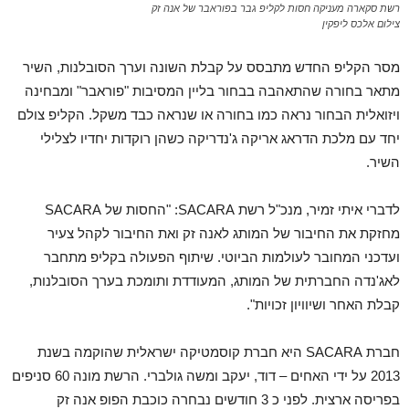
רשת סקארה מעניקה חסות לקליפ גבר בפוראבר של אנה זק
צילום אלכס ליפקין
מסר הקליפ החדש מתבסס על קבלת השונה וערך הסובלנות, השיר
מתאר בחורה שהתאהבה בבחור בליין המסיבות "פוראבר" ומבחינה
ויזואלית הבחור נראה כמו בחורה או שנראה כבד משקל. הקליפ צולם
יחד עם מלכת הדראג אריקה ג'נדריקה כשהן רוקדות יחדיו לצלילי
השיר.
לדברי איתי זמיר, מנכ"ל רשת SACARA: "החסות של SACARA
מחזקת את החיבור של המותג לאנה זק ואת החיבור לקהל צעיר
ועדכני המחובר לעולמות הביוטי. שיתוף הפעולה בקליפ מתחבר
לאג'נדה החברתית של המותג, המעודדת ותומכת בערך הסובלנות,
קבלת האחר ושיוויון זכויות".
חברת SACARA היא חברת קוסמטיקה ישראלית שהוקמה בשנת
2013 על ידי האחים – דוד, יעקב ומשה גולברי. הרשת מונה 60 סניפים
בפריסה ארצית. לפני כ 3 חודשים נבחרה כוכבת הפופ אנה זק