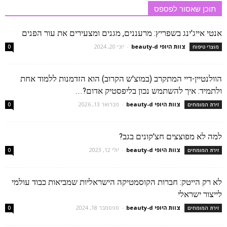
תוכן שאסור לפספס
אנטי אייג'ינג בשפריץ: מרעננים, מגנים ומצעירים את עור הפנים
צוות היופי beauty-d
-
יוני 20, 2024
מוצרי טיפוח
0
הוולנטיין-דיי המתקרב (במוצ'ש הקרוב) הוא הזדמנות ללמוד אחת
ולתמיד: איך להשתמש נכון בליפסטיק אדום?...
צוות היופי beauty-d
-
פברואר 13, 2026
זירת המומחים
0
למה לא מפוצצים חצ'קונים בגב?
צוות היופי beauty-d
-
יולי 12, 2023
זירת המומחים
0
לא רק הייטק: חברות הקוסמטיקה הישראליות שמביאות כבוד עולמי
לייצור ישראלי
צוות היופי beauty-d
-
ספטמבר 18, 2024
זירת המומחים
0