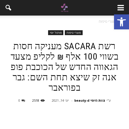
פתח סרגל נגישות
בית
מוצרי טיפוח
מוצרי טיפוח
פורטל יופי
רשת SACARA מעניקה חסות
בשווי 100 אלף ₪ לקליפ מצעד
הגאווה החדש של הכוכבת פופ
אנה זק שיצא תחת השם: גבר
בפוראבר
ע"י
צוות היופי beauty-d
-
יוני 14, 2021
2518
0