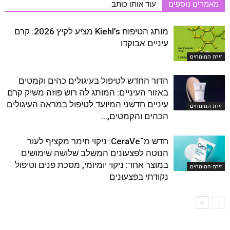
מאמרים נוספים
עוד אותו כותב
מותג הטיפוח Kiehl’s מציע לקיץ 2026: קרם
עיניים אבוקדו
זירת המומחים
הדור החדש לטיפול בעיגולים כהים וקמטים
באזור העיניים: המותג לה רוש פוזה משיק קרם
עיניים חדשני המיועד לטיפול במראה העיגולים
זירת המומחים
הכהים והקמטים,...
חדש מ־CeraVe: ניקוי חימר מקציף לעור
הנוטה לפצעונים המשלב שלושה שימושים
במוצר אחד: ניקוי יומיומי, מסכת פנים וטיפול
זירת המומחים
נקודתי בפצעונים