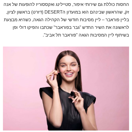
החסות כוללת גם שירותי איפור, סטיילינג ואקססוריז להופעות של אנה
זק, שהראשון שבינהם הוא במועדון הDESERT (דזרט) בראשון לציון,
בליין פוראבר – ליין מסיבות חודשי של הקהילה הגאה, כשהיא מבצעת
לראשונה את השיר החדש "גבר בפוראבר" שכתבו והפיקו דולי ופן
בשיתוף ליין המסיבות הגאה "פוראבר תל אביב".