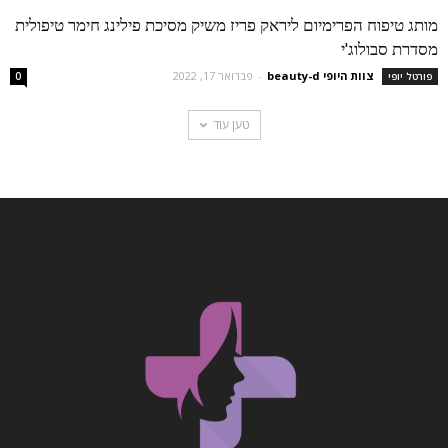
מותג טיפוח הפרימיום ליראק פריז משיק מסיכת פילינג חימר טיפולית
מסדרת סבולוג'י
צוות היופי beauty-d
-
פברואר 17, 2022
פורטל יופי
0
טען עוד