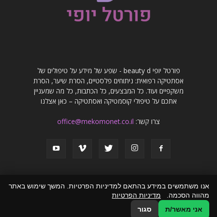
פורטל יופי beauty d - שפע של מידע על טיפולים של
אסתטיקה רפואית: ניתוחים פלסטיים, הסרת שיער, הסרת
משקפיים ועוד. כל המבצעים, כל הכתבות, כל מה שמעניין
אתכם על טיפולי קוסמטיקה ואסתטיקה – כאן אצלנו
צרו קשר:
office@mekomonet.co.il
אנו משתמשים במידע בהתאם למדיניות הפרטיות. המשך שימוש באתר
מהווה הסכמה.
מדיניות הפרטיות
פרסמו אצלנו
פרסום מאמרים באתרים
זירת המומחים
הצהרת נגישות
אני מאשר/ת
סגור
© כל הזכויות שמורות לפורטל יופי beauty d