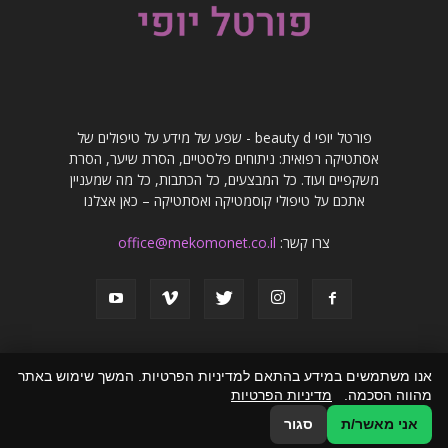
פורטל יופי beauty d - שפע של מידע על טיפולים של
אסתטיקה רפואית: ניתוחים פלסטיים, הסרת שיער, הסרת
משקפיים ועוד. כל המבצעים, כל הכתבות, כל מה שמעניין
אתכם על טיפולי קוסמטיקה ואסתטיקה – כאן אצלנו
צרו קשר:
office@mekomonet.co.il
אנו משתמשים במידע בהתאם למדיניות הפרטיות. המשך שימוש באתר
מהווה הסכמה.
מדיניות הפרטיות
פרסמו אצלנו
פרסום מאמרים באתרים
זירת המומחים
הצהרת נגישות
אני מאשר/ת
סגור
© כל הזכויות שמורות לפורטל יופי beauty d