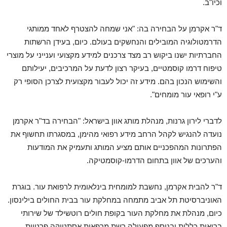
וכיו"ב.
ד"ר אקרמן על הבחירה בה: "אני שמחה להצטרף לאחד ממותגי
הדרמטולוגיה המובילים והנחשקים בעולם. כיום, בעידן הרשתות
החברתיות ישנו ביקוש רב מצד צרכנים למידע מקצועי וענייני על מוצרי
טיפוח דרמו קוסמטיים, בעיקר רצון לדעת על המרכיבים, יעילותם
והשימוש הנכון בהם. מידע זה יכול לעבור מקצועית לצרכן הסופי רק
ע"י רופאי עור מומחים".
לדברי לירון גרנות, מנהלת מותג אוון בישראל: "הבחירה בד"ר אקרמן
נועדה להנגיש לקהל הרחב מידע רפואי מהימן, במסגרתו תחשוף את
הפתרונות המהפכניים אותם מציע המותג ותעמיק את המודעות
והערכים של אוון בתחום הדרמו-קוסמטיקה.
ד"ר להבית אקרמן, נחשבת למומחית בינלאומית לרפואת עור. בוגרת
האוניברסיטת תל אביב מתמחה במחלקת עור בבית החולים בילינסון.
כיום, מנהלת את מחלקת העור בקופת חולים רוטשילד של שירותי
בריאות כללית ובנוסף מפעילה רשת מרפאות אסתטיקה פרטיות