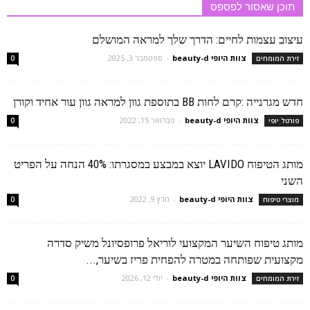
תוכן שאסור לפספס
עיצוב עצמות לחיים: הדרך שלך למראה המושלם
צוות היופי beauty-d
-
ספטמבר 3, 2025
זירת המומחים
0
חדש מגרנייה :קרם לחות BB בתוספת גוון למראה גוון עור אחיד וקורן
צוות היופי beauty-d
-
פברואר 15, 2022
פורטל יופי
0
מותג הטיפוח LAVIDO יוצא במבצע במסגרתו: 40% הנחה על הפריט
השני
צוות היופי beauty-d
-
מרץ 9, 2022
מוצרי טיפוח
0
מותג טיפוח השיער המקצועי לוריאל פרופסיונל משיק סדרה
מקצועית שפותחה במטרה להפחית פריז בשיער,...
צוות היופי beauty-d
-
יולי 12, 2026
זירת המומחים
0