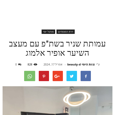
זירת המומחים
פורטל יופי
עמותת שניר בשת"פ עם מעצב
השיער אופיר אלמוג
ע"י
צוות היופי beauty-d
-
אפריל 17, 2024
828
0