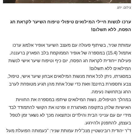
צילום: יחצ
ערכו לנשות חיילי המילואים טיפולי טיפוח השיער לקראת חג
הפסח, ללא תשלום!
עמותת שניר, בשיתוף פעולה עם מעצב השיער אופיר אלמוג ערכו
אתמול (15.4) במספרה של אופיר הממוקמת בלב הפארק ברעננה,
פעילות ייחודית לקראת חג הפסח, יום כיף וטיפוח שיער אישי לנשות
המילואים ללא תשלום!
במסגרתו, ניתן לכל אחת מנשות המילואים אבחון שיער אישי, טיפול,
צבע ותספורת בחינם! וזאת כדי שכל אחת מהן תגיע מטופחת לערב
החג ובתחושה נעימה.
במהלך הטיפולים, נשות המילואים שיתפו במספרה את החוויות
האישיות שלהן בתקופה מאתגרת זו ופרטו את הקושי להתמודד לבד
מידי יום עם ענייני הבית והילדים וכתוצאה מכך לא נשאר זמן לטפל
בעצמן, להתפנק ולהירגע.
ד"ר יהודית רובינשטיין מנכ"לית עמותת שניר: "כעמותה הפועלת מעל