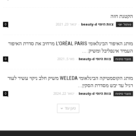
הקטנת חזה
צוות היופי beauty-d
-
ינואר 23, 2021
פורטל יופי
0
מותג האיפור הבינלאומי L’ORÈAL PARIS מרחיב את סדרת האיפור
העמיד אינפליבל ומשיק: ...
צוות היופי beauty-d
-
מאי 5, 2021
מוצרי טיפוח
0
מותג הקוסמטיקה הבינלאומי WELEDA משיק חלב ניקוי עשיר לעור
רגיל עד יבש מסדרת הסקין...
צוות היופי beauty-d
-
ינואר 22, 2024
מוצרי טיפוח
0
טען עוד