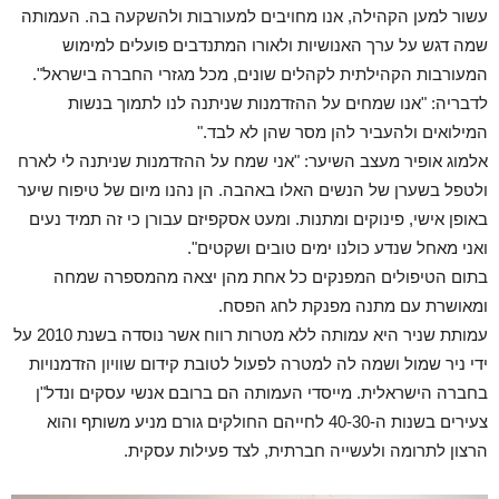
עשור למען הקהילה, אנו מחויבים למעורבות ולהשקעה בה. העמותה
שמה דגש על ערך האנושיות ולאורו המתנדבים פועלים למימוש
המעורבות הקהילתית לקהלים שונים, מכל מגזרי החברה בישראל".
לדבריה: "אנו שמחים על ההזדמנות שניתנה לנו לתמוך בנשות
המילואים ולהעביר להן מסר שהן לא לבד."
אלמוג אופיר מעצב השיער: "אני שמח על ההזדמנות שניתנה לי לארח
ולטפל בשערן של הנשים האלו באהבה. הן נהנו מיום של טיפוח שיער
באופן אישי, פינוקים ומתנות. ומעט אסקפיזם עבורן כי זה תמיד נעים
ואני מאחל שנדע כולנו ימים טובים ושקטים".
בתום הטיפולים המפנקים כל אחת מהן יצאה מהמספרה שמחה
ומאושרת עם מתנה מפנקת לחג הפסח.
עמותת שניר היא עמותה ללא מטרות רווח אשר נוסדה בשנת 2010 על
ידי ניר שמול ושמה לה למטרה לפעול לטובת קידום שוויון הזדמנויות
בחברה הישראלית. מייסדי העמותה הם ברובם אנשי עסקים ונדל"ן
צעירים בשנות ה-40-30 לחייהם החולקים גורם מניע משותף והוא
הרצון לתרומה ולעשייה חברתית, לצד פעילות עסקית.