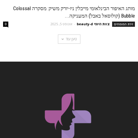
מותג האיפור הבינלאומי מייבלין ניו-יורק משיק: מסקרה Colossal
Bubble (קולוסאל באבל) המעניקה...
צוות היופי beauty-d
-
אוגוסט 5, 2025
זירת המומחים
0
טען עוד