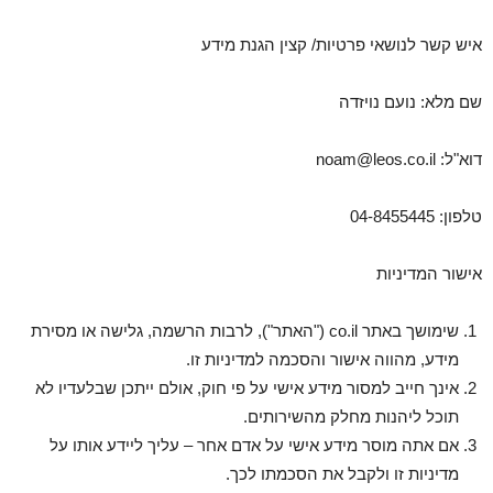
איש קשר לנושאי פרטיות/ קצין הגנת מידע
שם מלא: נועם נויזדה
דוא"ל: noam@leos.co.il
טלפון: 04-8455445
אישור המדיניות
שימושך באתר co.il ("האתר"), לרבות הרשמה, גלישה או מסירת
מידע, מהווה אישור והסכמה למדיניות זו.
אינך חייב למסור מידע אישי על פי חוק, אולם ייתכן שבלעדיו לא
תוכל ליהנות מחלק מהשירותים.
אם אתה מוסר מידע אישי על אדם אחר – עליך ליידע אותו על
מדיניות זו ולקבל את הסכמתו לכך.