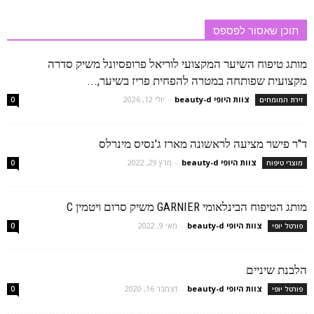
תוכן שאסור לפספס
מותג טיפוח השיער המקצועי לוריאל פרופסיונל משיק סדרה
מקצועית שפותחה במטרה להפחית פריז בשיער,...
צוות היופי beauty-d
-
יולי 12, 2026
זירת המומחים
0
ד"ר פישר מציעה לראשונה מארז ג'נסיס מינרלס
צוות היופי beauty-d
-
מרץ 29, 2022
מוצרי טיפוח
0
מותג הטיפוח הבינלאומי GARNIER משיק סרום ויטמין C
צוות היופי beauty-d
-
מאי 9, 2022
פורטל יופי
0
הלבנת שיניים
צוות היופי beauty-d
-
דצמבר 16, 2020
פורטל יופי
0