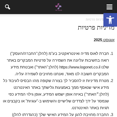
פתח סרגל נגישות
בית
מדיניות פרטיות
מדיניות פרטיות
אוגוסט
2025
חברת לאוס מדיה ואינטראקטיב בע"מ (להלן:"החברה/העסק")
רואה בחשיבות עליונה את השמירה על פרטיות המבקרים באתר
שלנו https://www.logonet.co.il (להלן:"האתר") ואבטחת מידע
המבקרים חשובה לנו מאוד, ואנחנו מחויבים לשמירה עליה.
מטרת מדיניות זו להסביר לך בצורה שקופה מהו הבסיס לעיבוד כל
מידע אישי שנאסף ממך באמצעות גלישתך באתר האינטרנט
(להלן:״האתר") באיזה אופן ישמש המידע, אופן גילוי המידע כפי
שנמסר על ידך לצדדים שלישיים והשימוש ב-"עוגיות" או בקבצים או
תגיות באתר האינטרנט.
החברה מחויבת להגן על המידע האישי שלך (כהגדרתו להלן)