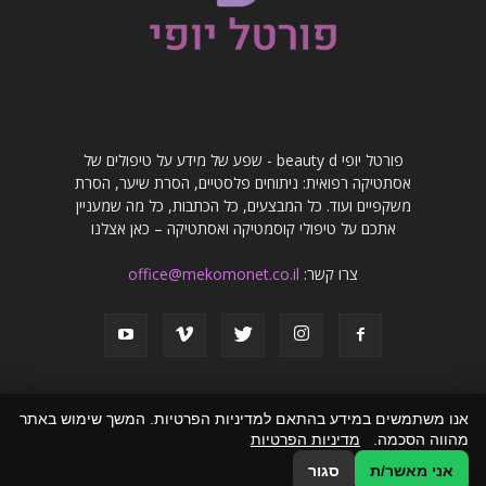
פורטל יופי beauty d - שפע של מידע על טיפולים של
אסתטיקה רפואית: ניתוחים פלסטיים, הסרת שיער, הסרת
משקפיים ועוד. כל המבצעים, כל הכתבות, כל מה שמעניין
אתכם על טיפולי קוסמטיקה ואסתטיקה – כאן אצלנו
צרו קשר:
office@mekomonet.co.il
אנו משתמשים במידע בהתאם למדיניות הפרטיות. המשך שימוש באתר
מהווה הסכמה.
מדיניות הפרטיות
פרסמו אצלנו
פרסום מאמרים באתרים
זירת המומחים
הצהרת נגישות
אני מאשר/ת
סגור
© כל הזכויות שמורות לפורטל יופי beauty d