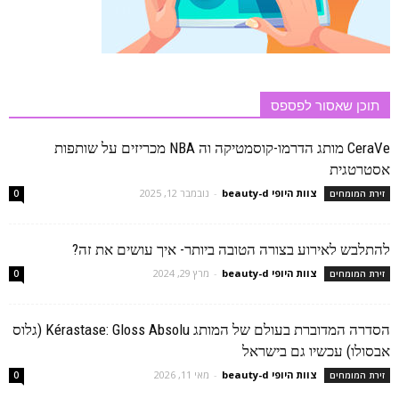
תוכן שאסור לפספס
CeraVe מותג הדרמו-קוסמטיקה וה NBA מכריזים על שותפות
אסטרטגית
צוות היופי beauty-d
-
נובמבר 12, 2025
זירת המומחים
0
להתלבש לאירוע בצורה הטובה ביותר- איך עושים את זה?
צוות היופי beauty-d
-
מרץ 29, 2024
זירת המומחים
0
הסדרה המדוברת בעולם של המותג Kérastase: Gloss Absolu (גלוס
אבסולו) עכשיו גם בישראל
צוות היופי beauty-d
-
מאי 11, 2026
זירת המומחים
0