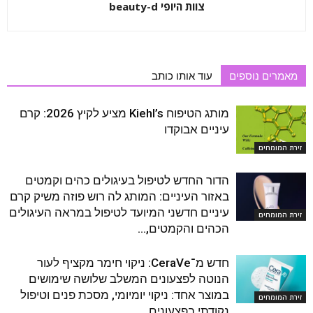
צוות היופי beauty-d
מאמרים נוספים
עוד אותו כותב
מותג הטיפוח Kiehl’s מציע לקיץ 2026: קרם
עיניים אבוקדו
זירת המומחים
הדור החדש לטיפול בעיגולים כהים וקמטים
באזור העיניים: המותג לה רוש פוזה משיק קרם
עיניים חדשני המיועד לטיפול במראה העיגולים
זירת המומחים
הכהים והקמטים,...
חדש מ־CeraVe: ניקוי חימר מקציף לעור
הנוטה לפצעונים המשלב שלושה שימושים
במוצר אחד: ניקוי יומיומי, מסכת פנים וטיפול
זירת המומחים
נקודתי בפצעונים