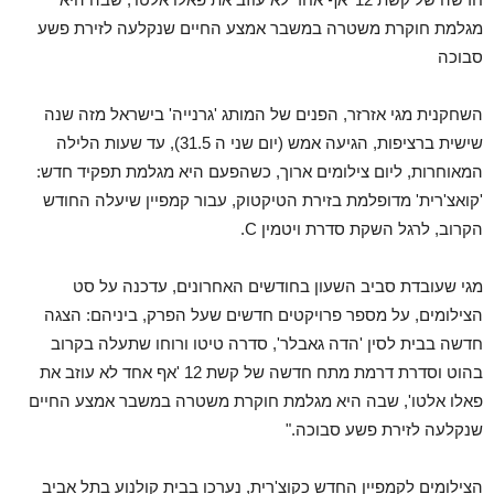
מגלמת חוקרת משטרה במשבר אמצע החיים שנקלעה לזירת פשע
סבוכה
השחקנית מגי אזרזר, הפנים של המותג 'גרנייה' בישראל מזה שנה
שישית ברציפות, הגיעה אמש (יום שני ה 31.5), עד שעות הלילה
המאוחרות, ליום צילומים ארוך, כשהפעם היא מגלמת תפקיד חדש:
'קואצ'רית' מדופלמת בזירת הטיקטוק, עבור קמפיין שיעלה החודש
הקרוב, לרגל השקת סדרת ויטמין C.
מגי שעובדת סביב השעון בחודשים האחרונים, עדכנה על סט
הצילומים, על מספר פרויקטים חדשים שעל הפרק, ביניהם: הצגה
חדשה בבית לסין 'הדה גאבלר', סדרה טיטו ורוחו שתעלה בקרוב
בהוט וסדרת דרמת מתח חדשה של קשת 12 'אף אחד לא עוזב את
פאלו אלטו', שבה היא מגלמת חוקרת משטרה במשבר אמצע החיים
שנקלעה לזירת פשע סבוכה."
הצילומים לקמפיין החדש כקוצ'רית, נערכו בבית קולנוע בתל אביב