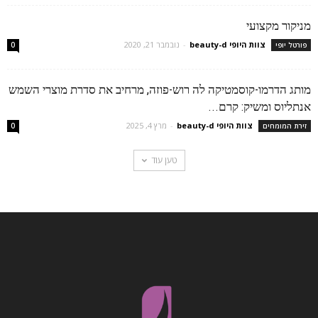
מניקור מקצועי
צוות היופי beauty-d
-
נובמבר 21, 2020
פורטל יופי
0
מותג הדרמו-קוסמטיקה לה רוש-פוזה, מרחיב את סדרת מוצרי השמש
אנתליוס ומשיק: קרם...
צוות היופי beauty-d
-
מרץ 4, 2025
זירת המומחים
0
טען עוד