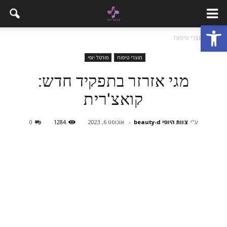
פתח סרגל נגישות
בית
מוצרי טיפוח
מוצרי טיפוח
פורטל יופי
מגי אזרזר בתפקיד חדש:
קואצ'רית
ע"י
צוות היופי beauty-d
-
אוגוסט 6, 2023
1284
0