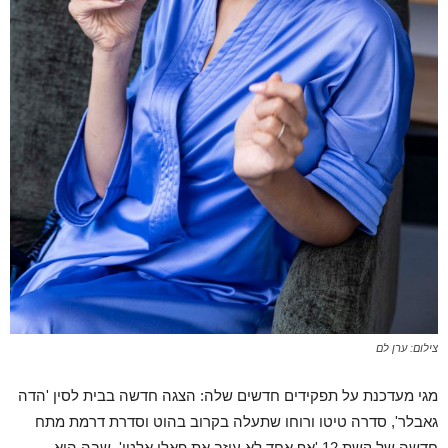
צילום: ערן לם
מגי מעדכנת על תפקידים חדשים שלה: הצגה חדשה בבית לסין 'הדה
גאבלר', סדרה טיטו ורוחו שתעלה בקרוב בהוט וסדרת דרמת מתח
חדשה של קשת 12 'אף אחד לא עוזב את פאלו אלטו', שבה היא