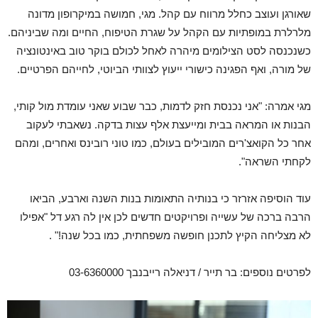
שאורגן ועוצב כחלל מרווח עם קהל. מגי, חמושה במיקרופון מדונה
מלרלרת במופתיות עם הקהל על שגרת הטיפוח, החיים ומה שביניהם.
כשנכנסה לסט הצילומים מיהרה לאחל לכולם בוקר טוב באינטונציה
של מורה, ואף הפגינה כישורי ייעוץ לצוותי הביוטי, לחייהם הפרטיים.
מגי אמרה: "אני נכנסת חזק לדמות, כבר שבוע שאני עומדת מול קותי,
הבנות או המראה בבית ומייעצת אלף עצות בדקה. נשאבתי לעקוב
אחר כל הקואצ'רים המובילים בעולם, כמו טוני רובינס ואחרים, ומהם
לקחתי השראה".
עוד הוסיפה אזרזר כי בנותיה התאומות בנות השנה וארבע, הביאו
הרבה ברכה של עשייה ופרויקטים חדשים לכן אין לה רגע דל "אפילו
לא מצליחה הקיץ לתכנן חופשה משפחתית, כמו בכל שנה!" .
לפרטים נוספים: בר תייר / דניאלה רייבנבך 03-6360000