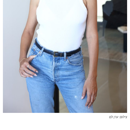
צילום: ערן לם