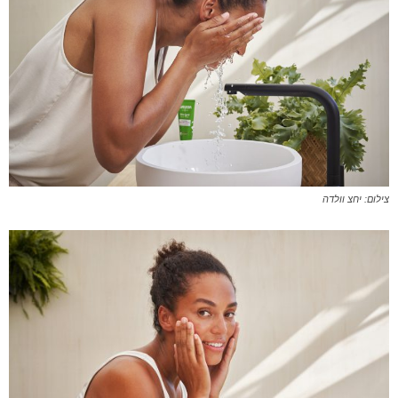
צילום: יחצ וולדה