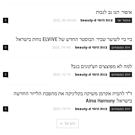
איפור: תנו גב לגבות
צוות היופי beauty-d
-
אוגוסט 30, 2022
פורטל יופי
0
ביי ביי לשיער שביר: הבוסטר החדש של ELVIVE נוחת בישראל
צוות היופי beauty-d
-
מאי 14, 2026
זירת המומחים
0
למה לא מפוצצים חצ'קונים בגב?
צוות היופי beauty-d
-
יולי 12, 2023
זירת המומחים
0
ד"ר להבית אקרמן משיקה בקליניקה את מהפכת הלייזר החדשה
בישראל: Alma Harmony
צוות היופי beauty-d
-
יולי 14, 2025
זירת המומחים
0
טען עוד