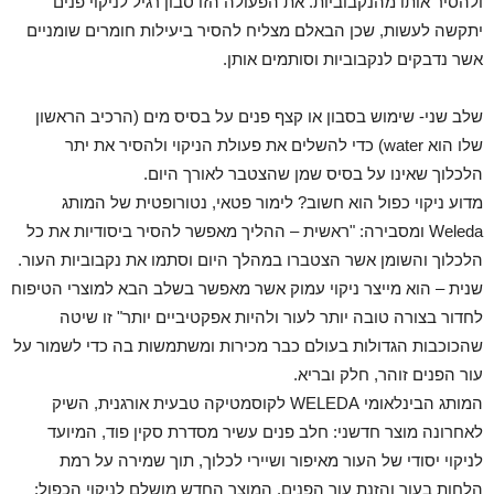
ולהסיר אותו מהנקבוביות. את הפעולה הזו סבון רגיל לניקוי פנים
יתקשה לעשות, שכן הבאלם מצליח להסיר ביעילות חומרים שומניים
אשר נדבקים לנקבוביות וסותמים אותן.
שלב שני- שימוש בסבון או קצף פנים על בסיס מים (הרכיב הראשון
שלו הוא water) כדי להשלים את פעולת הניקוי ולהסיר את יתר
הלכלוך שאינו על בסיס שמן שהצטבר לאורך היום.
מדוע ניקוי כפול הוא חשוב? לימור פטאי, נטורופטית של המותג
Weleda ומסבירה: "ראשית – ההליך מאפשר להסיר ביסודיות את כל
הלכלוך והשומן אשר הצטברו במהלך היום וסתמו את נקבוביות העור.
שנית – הוא מייצר ניקוי עמוק אשר מאפשר בשלב הבא למוצרי הטיפוח
לחדור בצורה טובה יותר לעור ולהיות אפקטיביים יותר" זו שיטה
שהכוכבות הגדולות בעולם כבר מכירות ומשתמשות בה כדי לשמור על
עור הפנים זוהר, חלק ובריא.
המותג הבינלאומי WELEDA לקוסמטיקה טבעית אורגנית, השיק
לאחרונה מוצר חדשני: חלב פנים עשיר מסדרת סקין פוד, המיועד
לניקוי יסודי של העור מאיפור ושיירי לכלוך, תוך שמירה על רמת
הלחות בעור והזנת עור הפנים. המוצר החדש מושלם לניקוי הכפול: