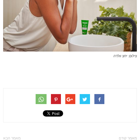
צילום: יחצ וולדה
מאמר קודם
מאמר הבא