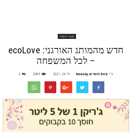
מוצרי טיפוח
חדש מהמותג האורגני: ecoLove
– לכל המשפחה
ע"י
צוות היופי beauty-d
-
יולי 26, 2021
2101
0