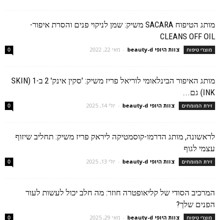
מותג הטיפוח SACARA משיק: שמן לניקוי פנים והסרת איפור-
CLEANS OFF OIL
צוות היופי beauty-d
-
מאי 22, 2022
מוצרי טיפוח
0
מותג האיפור הבינלאומי לוריאל פריז משיק: 'סקין אינק' 2 ב-1 (SKIN
INK) גם...
צוות היופי beauty-d
-
יולי 14, 2025
זירת המומחים
0
לראשונה, מותג הדרמו-קוסמטיקה ליראק פריז משיק: תחליב שיזוף
עצמי לגוף
צוות היופי beauty-d
-
יולי 13, 2025
זירת המומחים
0
המרכיב הסודי של קליאופטרה חוזר: מה חלב יכול לעשות לעור
הפנים שלך?
צוות היופי beauty-d
-
מאי 29, 2025
מוצרי טיפוח
0