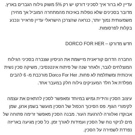
עדיין לא ברור איך לסכיני דורקו יש רק 5% משוק גילוח הגברים בארץ.
מדובר בסכינים שלא נופלות באיכות מהמתחרה המוביל אך מחירן
משמעותית נמוך יותר, כנראה שהצרכן הישראלי עדיין פראייר ונכנע
בקלות לפרסומות.
חדש מדורקו – DORCO FOR HER
החברה הדרום קוריאנית מיישמת את הניסיון שצברה בסכיני הגילוח
המוצלחים לגבר, ולאחר שנה של פיתוח אינטנסיבי, משיקה סכין נשית
איכותית ומשתלמת לא פחות. Dorco For Her מורכבת מ- 6 להבים
מפלדת אל חלד המעניקים גילוח חלק במעבר אחד.
עיצוב הסכין והידית גמיש במיוחד ומאפשר לסכין להתאים את עצמה
לקימורי הגוף. פס הסיכוך הכפול של הסכין מועשר בשמן ארגן, שמן
אבוקדו ואלוורה להרגעת העור. מבנה הסכין מאפשר זרימה פתוחה של
מים לניקוי נוח של הסכין ועמידות לאורך זמן. כל סכין מגיעה באריזה
נפרדת לשמירה על הסכין.