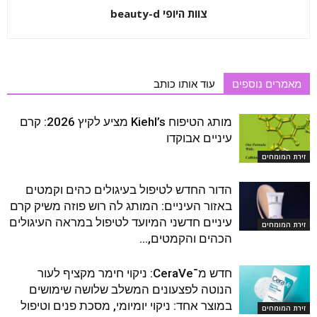
צוות היופי beauty-d
מאמרים נוספים
עוד אותו כותב
מותג הטיפוח Kiehl’s מציע לקיץ 2026: קרם
עיניים אבוקדו
זירת המומחים
הדור החדש לטיפול בעיגולים כהים וקמטים
באזור העיניים: המותג לה רוש פוזה משיק קרם
עיניים חדשני המיועד לטיפול במראה העיגולים
זירת המומחים
הכהים והקמטים,...
חדש מ־CeraVe: ניקוי חימר מקציף לעור
הנוטה לפצעונים המשלב שלושה שימושים
במוצר אחד: ניקוי יומיומי, מסכת פנים וטיפול
זירת המומחים