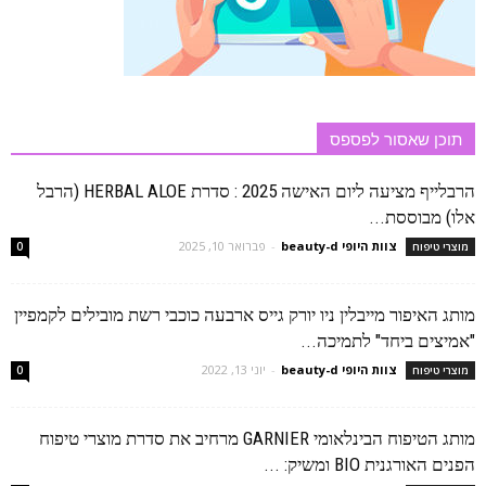
תוכן שאסור לפספס
הרבלייף מציעה ליום האישה 2025 : סדרת HERBAL ALOE (הרבל
אלו) מבוססת...
צוות היופי beauty-d
-
פברואר 10, 2025
מוצרי טיפוח
0
מותג האיפור מייבלין ניו יורק גייס ארבעה כוכבי רשת מובילים לקמפיין
"אמיצים ביחד" לתמיכה...
צוות היופי beauty-d
-
יוני 13, 2022
מוצרי טיפוח
0
מותג הטיפוח הבינלאומי GARNIER מרחיב את סדרת מוצרי טיפוח
הפנים האורגנית BIO ומשיק: ...