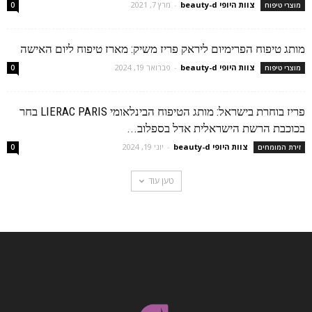
צוות היופי beauty-d
-
מרץ 7, 2021
מוצרי טיפוח
0
מותג טיפוח הפרימיום ליראק פריז משיק: מארז טיפוח ליום האישה
צוות היופי beauty-d
-
פברואר 19, 2024
מוצרי טיפוח
0
פריז בוחרת בישראל: מותג הטיפוח הבינלאומי LIERAC PARIS בחר
בכוכבת הרשת הישראלית אדל בספלוב...
צוות היופי beauty-d
-
יוני 19, 2024
זירת המומחים
0
טען עוד