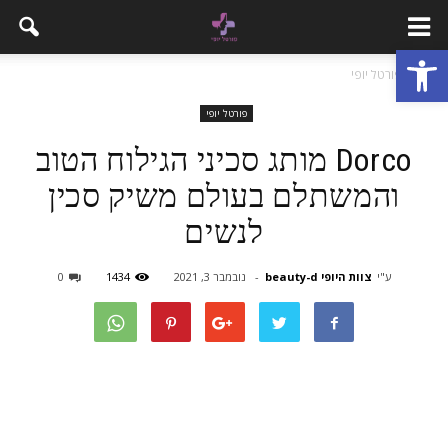
פתח סרגל נגישות
בית
פורטל יופי
פורטל יופי
Dorco מותג סכיני הגילוח הטוב
והמשתלם בעולם משיק סכין
לנשים
ע"י
צוות היופי beauty-d
-
נובמבר 3, 2021
1434
0