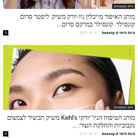
זירת המומחים
מותג האיפור מייבלין ניו-יורק משיק: ליפטר סרום
קונסילר. קונסילר במרקם סרום...
צוות היופי beauty-d
-
יוני 18, 2026
0
זירת המומחים
מותג הטיפוח הניו־יורקי Kiehl’s משיק תכשיר לצמצום
נקבוביות והחלקת העור: ...
צוות היופי beauty-d
-
יוני 18, 2026
0