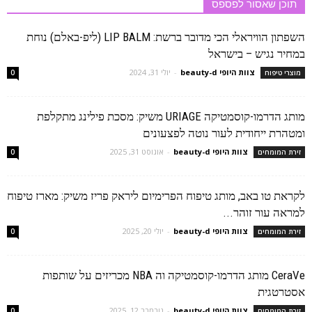
תוכן שאסור לפספס
השפתון הוויראלי הכי מדובר ברשת: LIP BALM (ליפ-באלם) נוחת
במחיר נגיש – בישראל
צוות היופי beauty-d
-
יולי 31, 2024
מוצרי טיפוח
0
מותג הדרמו-קוסמטיקה URIAGE משיק: מסכת פילינג מתקלפת
ומטהרת ייחודית לעור נוטה לפצעונים
צוות היופי beauty-d
-
אוגוסט 31, 2025
זירת המומחים
0
לקראת טו באב, מותג טיפוח הפרימיום ליראק פריז משיק: מארז טיפוח
למראה עור זוהר...
צוות היופי beauty-d
-
יולי 20, 2025
זירת המומחים
0
CeraVe מותג הדרמו-קוסמטיקה וה NBA מכריזים על שותפות
אסטרטגית
צוות היופי beauty-d
-
נובמבר 12, 2025
זירת המומחים
0