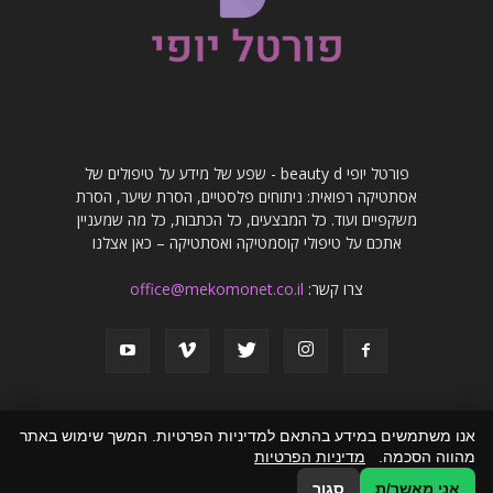
פורטל יופי beauty d - שפע של מידע על טיפולים של
אסתטיקה רפואית: ניתוחים פלסטיים, הסרת שיער, הסרת
משקפיים ועוד. כל המבצעים, כל הכתבות, כל מה שמעניין
אתכם על טיפולי קוסמטיקה ואסתטיקה – כאן אצלנו
צרו קשר:
office@mekomonet.co.il
אנו משתמשים במידע בהתאם למדיניות הפרטיות. המשך שימוש באתר
מהווה הסכמה.
מדיניות הפרטיות
פרסמו אצלנו
פרסום מאמרים באתרים
זירת המומחים
הצהרת נגישות
אני מאשר/ת
סגור