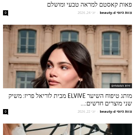
פאות קאסטם למראה טבעי ומושלם
צוות היופי beauty-d
-
יוני 24, 2026
0
זירת המומחים
מותג טיפוח השיער ELVIVE מבית לוריאל פריז: משיק
שני מוצרים חדשים:...
צוות היופי beauty-d
-
יוני 22, 2026
0