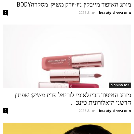
מותג האיפור מייבלין ניו-יורק משיק: מסקרהBODY
צוות היופי beauty-d
-
יוני 8, 2026
0
זירת המומחים
מותג האיפור הבינלאומי לוריאל פריז משיק: שפתון
חדשני היאלורונית טינט ...
צוות היופי beauty-d
-
יוני 8, 2026
0