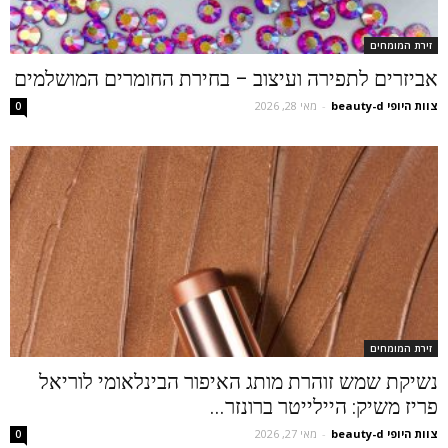
זירת המומחים
אביזרים לתפירה ועיצוב – בחירת החומרים המושלמים
צוות היופי beauty-d
-
מאי 28, 2026
0
זירת המומחים
נשיקת שמש זוהרת מותג האיפור הבינלאומי לוריאל
פריז משיק: היילייטר ברונזר...
צוות היופי beauty-d
-
מאי 27, 2026
0