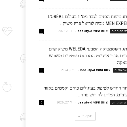
מותג טיפוח הפנים לגבר מס' 1 בעולם L'ORÉAL
MEN  מבית לוריאל פריז משיק...
צוות היופי beauty-d
-
יוני 8, 2025
רת המומחים
0
מותג הקוסמטיקה הטבעי WELEDA משיק קרם
ניים אנטי אייג'ינט המבוסס פפטידים משורש
אקה
צוות היופי beauty-d
-
יוני 9, 2024
צרי טיפוח
0
ור החדש לטיפול בעיגולים כהים וקמטים באזור
ניים: המותג לה רוש פוזה...
צוות היופי beauty-d
-
יולי 27, 2026
רת המומחים
0
טען עוד