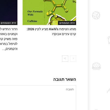
זירת המומחים
זירת המומחים
מותג הטיפוח Kiehl’s מציע לקיץ 2026:
הדור החדש לט
קרם עיניים אבוקדו
וקמטים באזור 
פוזה משיק קרם
לטיפול במראה
והקמטים,...
השאר תגובה