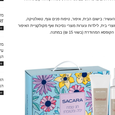
שיר: בישום הבית, איפור, טיפוח פנים וגוף, טואלטיקה,
EXPERT
וצרי בית, לילדות ונערות מוצרי נסיכות ואף מקולקציית האיפור
זי
עי
המ
מו
הד
העי
זי