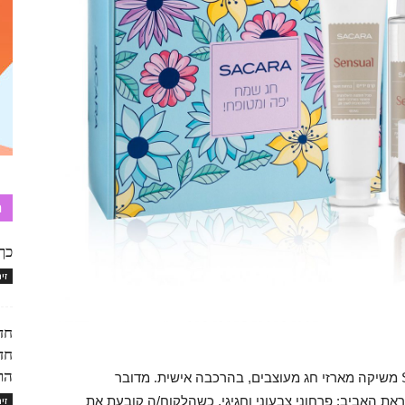
ת
כך
זי
חד
הר
לרגל חג פסח והאביב, רשת הקוסמטיקה SACARA משיקה מארזי חג מעוצבים, בהרכבה אישית. מדובר
ת האביב: פרחוני צבעוני וחגיגי, כשהלקוח/ה קובעת את
זי