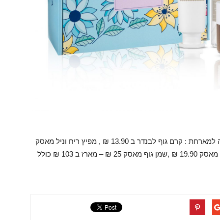
המחירים אטרקטיבים ונוחים דוגמא של מארז מתנה למארחת : קרם גוף לבנדר ב 13.90 ₪ , מפיץ ריח וניל מאסק
24.90 ₪ , סבון גוף מאסק ב 20 ₪, בושם לבית וניל מאסק 19.90 ₪ ,שמן גוף מאסק 25 ₪ – מארז ב 103 ₪ כולל