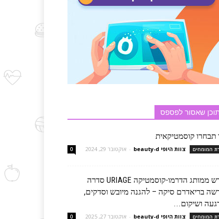
וכן שאסור לפספס
 תבחרו קוסמטיקאית
צוות היופי beauty-d
-
אוקטובר 29, 2024
רת המומחים
0
חדש ממותג הדרמו-קוסמטיקה URIAGE סדרה
שה בריאדרם סיקה – להגנה מיובש וסדקים,
געה ושיקום...
צוות היופי beauty-d
-
אוקטובר 27, 2025
רת המומחים
0