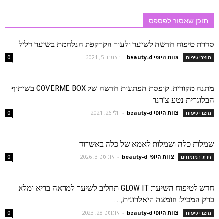
תוכן שאסור לפספס
סדרת טיפוח חדשה לשיער ולעור הקרקפת הנלחמת בשיער דליל
צוות היופי beauty-d
-
דצמבר 5, 2021
מוצרי טיפוח
0
מתנה מקורית: קופסת הפתעות חדשה של COVERME BOX בשיתוף
הבלוגרית נטע צ'רנר
צוות היופי beauty-d
-
יולי 26, 2021
מוצרי טיפוח
0
שמלות כלה ושמלות לאמא של כלה באשדוד
צוות היופי beauty-d
-
אוגוסט 3, 2026
זירת המומחים
0
חדש לטיפוח השיער: GLOW IT תחליב לשיער למראה בריא ומלא
ברק המכיל: חומצה היאלרונית,...
צוות היופי beauty-d
-
אוגוסט 28, 2023
מוצרי טיפוח
0