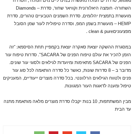
tested, סדרת ים המלח מועשרת במינרליים מים המלח , הסדרה
השחורה- חומצה היאלורונית וקוויאר שחור, סדרת – Diamonds
מועשרת בתמצית יהלומים, סדרת השמנים הטבעיים טהורים, סדרת
HEMP – מועשרת בשמן המפ, וסדרה טיפולית לעור שמן הסובל
מפצעוניםclean & pure .
במסגרת ההשקה יוצאת סאקרה יוצאת בקמפיין תחת הסיסמא: "זה
הזמן להכיר את עולם טיפוח הפנים של SACARA". סדרות טיפוח עור
הפנים של SACARA מתאימות ומיועדות לגילאים ולסוגי עור שונים.
מדובר ב – 8 סדרות שונות, כאשר כל סדרה הותאמה לכל סוג עור
פנים ולטווח הגילאים הרלוונטי. בכל סדרה מוצרים ייעודיים, המעניקים
טיפול ומענה לדאגות העור המגוונות.
מבין המשתתפות, 10 בנות יקבלו סדרת מוצרים מלאה מותאמת מתנה
עד הבית