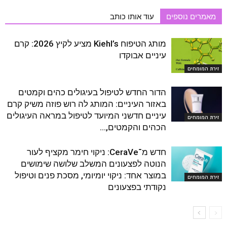
מאמרים נוספים
עוד אותו כותב
מותג הטיפוח Kiehl’s מציע לקיץ 2026: קרם
עיניים אבוקדו
זירת המומחים
הדור החדש לטיפול בעיגולים כהים וקמטים
באזור העיניים: המותג לה רוש פוזה משיק קרם
עיניים חדשני המיועד לטיפול במראה העיגולים
זירת המומחים
הכהים והקמטים,...
חדש מ־CeraVe: ניקוי חימר מקציף לעור
הנוטה לפצעונים המשלב שלושה שימושים
במוצר אחד: ניקוי יומיומי, מסכת פנים וטיפול
זירת המומחים
נקודתי בפצעונים