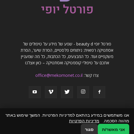
פורטל יופי beauty d - שפע של מידע על טיפולים של
אסתטיקה רפואית: ניתוחים פלסטיים, הסרת שיער, הסרת
משקפיים ועוד. כל המבצעים, כל הכתבות, כל מה שמעניין
אתכם על טיפולי קוסמטיקה ואסתטיקה – כאן אצלנו
צרו קשר:
office@mekomonet.co.il
אנו משתמשים במידע בהתאם למדיניות הפרטיות. המשך שימוש באתר
מהווה הסכמה.
מדיניות הפרטיות
פרסמו אצלנו
פרסום מאמרים באתרים
זירת המומחים
הצהרת נגישות
אני מאשר/ת
סגור
© כל הזכויות שמורות לפורטל יופי beauty d