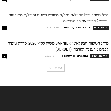
חייל שפר עורך! החייל/ת חזר/ה מחודש בשטח וסובל/ת מתופעות
עוריות? הכירו את כל השיטות...
צוות היופי beauty-d
-
דצמבר 10, 2023
מוצרי טיפוח
0
מותג הטיפוח הבינלאומי GARNIER משיק לקיץ 2026: סדרת טיפוח
לפנים מרעננת: 'סורבה' (SORBET)
צוות היופי beauty-d
-
יוני 2, 2026
זירת המומחים
0
טען עוד