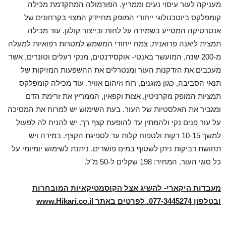
מעניקה לעור עיסוי נעים וממריץ. הפורמולה המתקדמת מכילה
קומפלקס ביוטכנולוגי ייחודי המופק מחיידק המצוי בקרחונים של
אנטרטיקה המסייע בשמירה על לחות ובייצור קולגן. עוד מכילה
תמצית ליאנה פרואנית, צמח ייחודי המשמש למטרות רפואיות למעלה
מ-200 שנה, המועשר באנטי- אוקסידנטים, מנקי רעלים וטונרים, אשר
מעכבים את הזדקנות העור ומנטרלים את ההשפעות המזיקות של
תנאי הסביבה, כגון מזגנים, רוח וזיהום אוויר. עוד מכילה קומפלקס
תמציות המופק מקרניטין, אצות וקפאין, הממריץ את זרימת הדם
ומגביר את האלסטיות של העור. בעת השימוש יש למרוח את המסיכה
על עור פנים נקי ולהמתין עד להופעת קצף רך. יש להניח לה לפעול
למשך 10-15 דקות ולטפוח קלות עד לספיגת הקצף. במידה ויש
תחושת דביקות ניתן לשטוף במים פושרים. ניתנת לשימוש יומיומי על
כל סוגי העור. המחיר: 198 שקלים ל-50 מ"ל.
מעבדות היקארי- להשיג אצל הקוסמטיקאיות המובחרות
ובטלפון 077-3445274. לפרטים באתר
www.Hikari.co.il