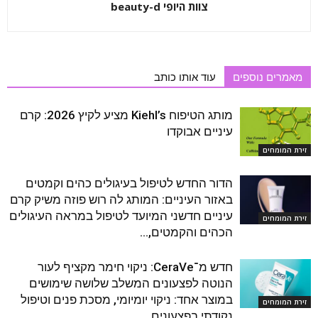
צוות היופי beauty-d
מאמרים נוספים
עוד אותו כותב
מותג הטיפוח Kiehl’s מציע לקיץ 2026: קרם
עיניים אבוקדו
זירת המומחים
הדור החדש לטיפול בעיגולים כהים וקמטים
באזור העיניים: המותג לה רוש פוזה משיק קרם
עיניים חדשני המיועד לטיפול במראה העיגולים
זירת המומחים
הכהים והקמטים,...
חדש מ־CeraVe: ניקוי חימר מקציף לעור
הנוטה לפצעונים המשלב שלושה שימושים
במוצר אחד: ניקוי יומיומי, מסכת פנים וטיפול
זירת המומחים
נקודתי בפצעונים