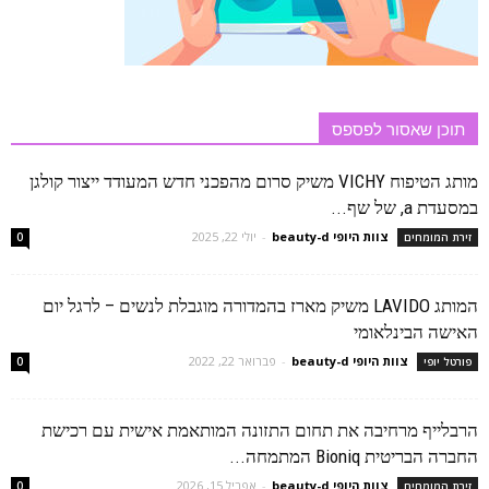
תוכן שאסור לפספס
מותג הטיפוח VICHY משיק סרום מהפכני חדש המעודד ייצור קולגן
במסעדת a, של שף...
צוות היופי beauty-d
-
יולי 22, 2025
זירת המומחים
0
המותג LAVIDO משיק מארז בהמדורה מוגבלת לנשים – לרגל יום
האישה הבינלאומי
צוות היופי beauty-d
-
פברואר 22, 2022
פורטל יופי
0
הרבלייף מרחיבה את תחום התזונה המותאמת אישית עם רכישת
החברה הבריטית Bioniq המתמחה...
צוות היופי beauty-d
-
אפריל 15, 2026
זירת המומחים
0