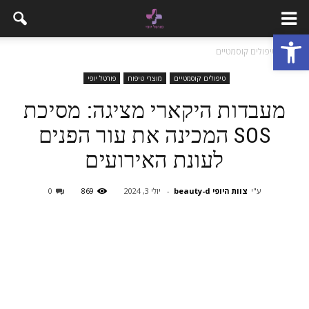
פתח סרגל נגישות
בית
טיפולים קוסמטיים
טיפולים קוסמטיים
מוצרי טיפוח
פורטל יופי
מעבדות היקארי מציגה: מסיכת
SOS המכינה את עור הפנים
לעונת האירועים
ע"י
צוות היופי beauty-d
-
יולי 3, 2024
869
0