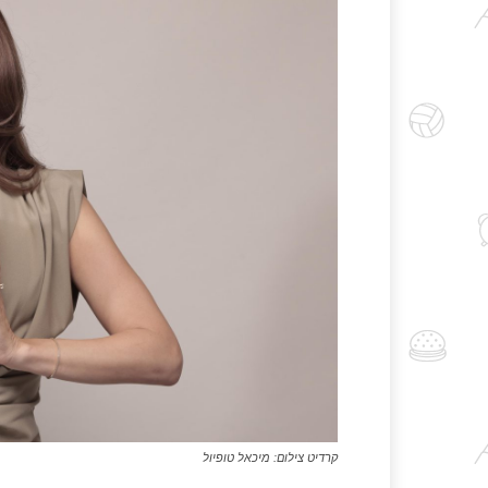
קרדיט צילום: מיכאל טופיול