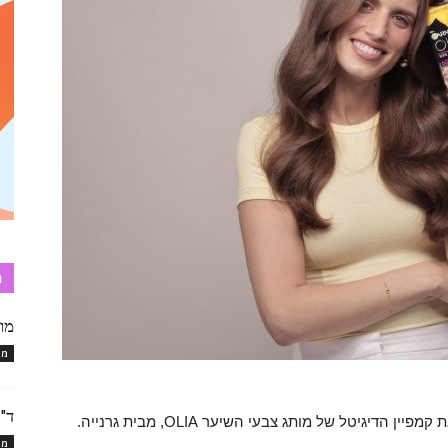
ת
מו
מו
ד"
ין הדיגיטל של מותג צבעי השיער OLIA, מבית גרנייה.
מו