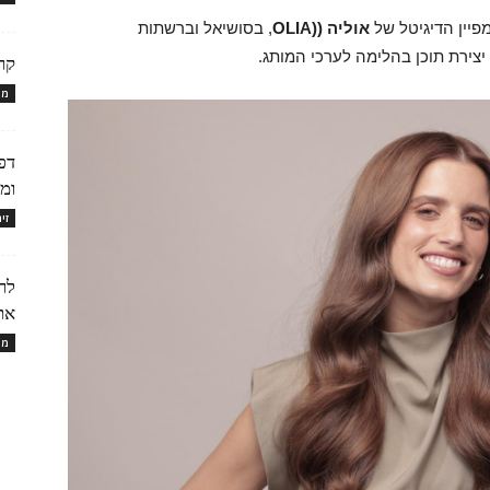
פיין הדיגיטל של
אוליה (
(OLIA
, בסושיאל וברשתות
צירת תוכן בהלימה לערכי המותג.
קרם הגו
מו
דפ
ומ
זי
את מ
מו