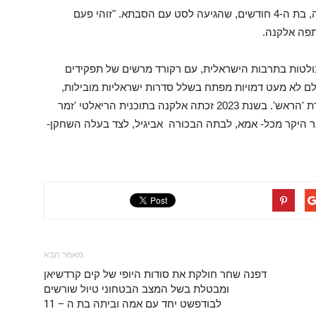
אורחת מיוחדת הגיעה לסט; אביגיל בתה של אלקנה, בת ה-4 חודשים, שהגיעה לסט עם הסבתא. "זוהי פעם
תפה אלקנה.
לטות בתרבות הישראלית, עם רקורד מרשים של תפקידים
גלם לא מעט דמויות מפתח בשלל סדרות ישראליות מובילות,
כמו: הטבח, להיות איתה, תחריר ובימים אלה בסדרת 'הראש'. בשנת 2023 זכתה אלקנה בתוכנית הריאלטי 'זמר
 (2025) קטפה את התואר היקר מכל- אמא, לבתה הבכורה אביגיל, לצד בעלה השחקן-
מאמר הבא
דפנה שחר חולקת את סודות היופי של קים קרדשיאן
ומבטלת בשל המצב הבטחוני טיול שורשים
לבודפשט יחד עם אמה וביתה בת ה – 11