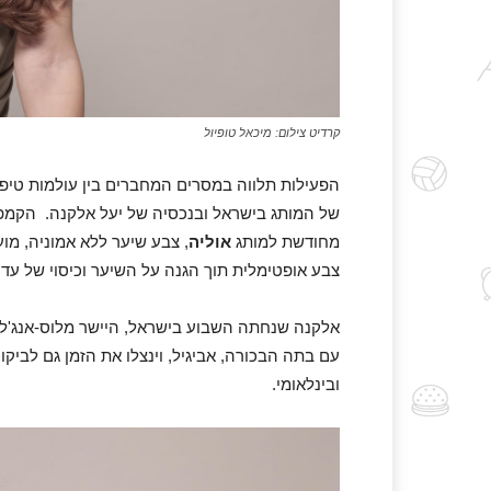
קרדיט צילום: מיכאל טופיול
הפעילות תלווה במסרים המחברים בין עולמות טיפו
של המותג בישראל ובנכסיה של יעל אלקנה. הקמפי
מחודשת למותג
אוליה
, צבע שיער ללא אמוניה, מו
צבע אופטימלית תוך הגנה על השיער וכיסוי של עד 100% שיער לבן.
אלקנה שנחתה השבוע בישראל, היישר מלוס-אנג'לס
עם בתה הבכורה, אביגיל, וינצלו את הזמן גם לביק
ובינלאומי.