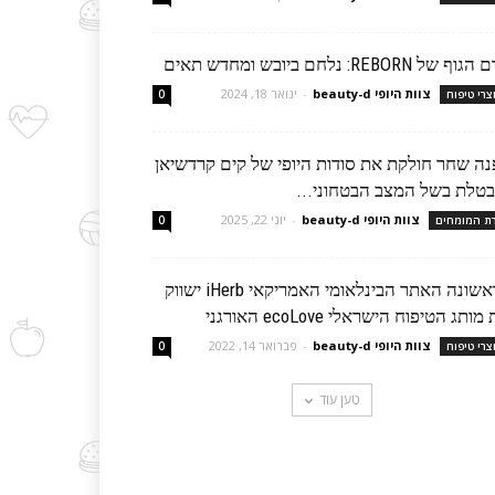
ף של REBORN: נלחם ביובש ומחדש תאים
צוות היופי beauty-d
-
ינואר 18, 2024
צרי טיפוח
0
נה שחר חולקת את סודות היופי של קים קרדשיאן
בטלת בשל המצב הבטחוני...
צוות היופי beauty-d
-
יוני 22, 2025
רת המומחים
0
לראשונה האתר הבינלאומי האמריקאי iHerb ישווק
ותג הטיפוח הישראלי ecoLove האורגני
צוות היופי beauty-d
-
פברואר 14, 2022
צרי טיפוח
0
טען עוד