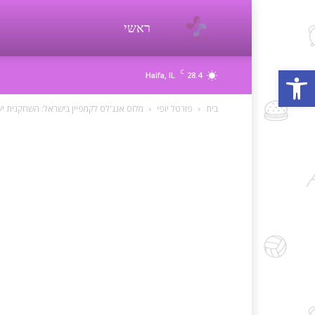
פורטל
ראשי
פתח סרגל נגישות
C
28.4
Haifa, IL
יופי
בית
פורטל יופי
מלוס אנג'לס לקמפיין בישראל: השחקנית יע
beauty
d