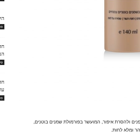
הק
פו
הע
טי
עור
פו
נים ולהסרת איפור, המועשר בפורמולת שמנים בוטנים,
הר ומלא לחות.