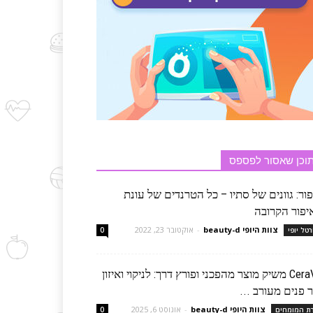
וכן שאסור לפספס
ור: גוונים של סתיו – כל הטרנדים של עונת
יפור הקרובה
צוות היופי beauty-d
-
אוקטובר 23, 2022
רטל יופי
0
CeraVe משיק מוצר מהפכני ופורץ דרך: לניקוי ואיזון
 פנים מעורב ...
צוות היופי beauty-d
-
אוגוסט 6, 2025
רת המומחים
0