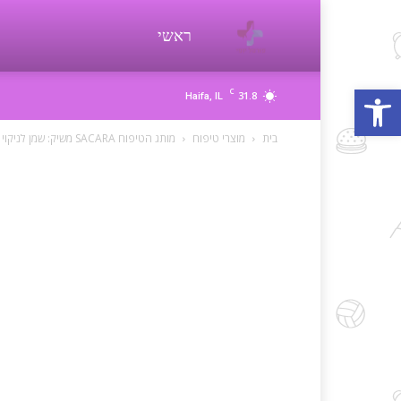
פורטל
ראשי
פתח סרגל נגישות
C
31.8
Haifa, IL
יופי
בית
מוצרי טיפוח
מותג הטיפוח SACARA משיק: שמן לניקוי פנים והסרת איפור- CLEANS OFF OIL
beauty
d