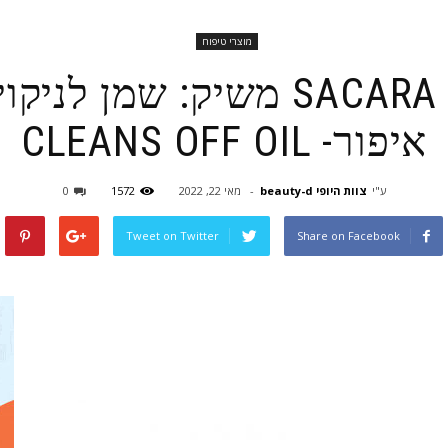
מוצרי טיפוח
מותג הטיפוח SACARA משיק: שמ
איפור- CLEANS OFF OIL
ע"י
צוות היופי beauty-d
-
מאי 22, 2022
1572
0
Tweet on Twitter
Share on Facebook