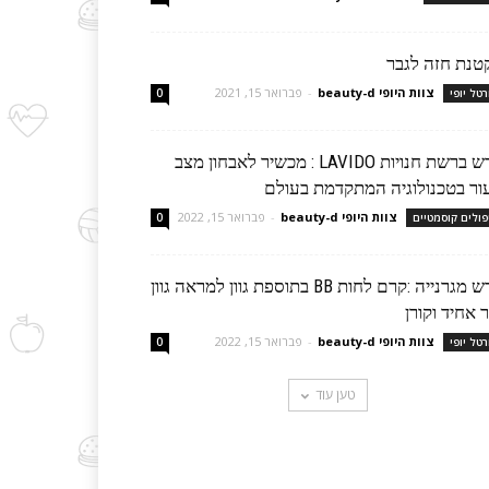
טנת חזה לגבר
צוות היופי beauty-d
-
פברואר 15, 2021
רטל יופי
0
חדש ברשת חנויות LAVIDO : מכשיר לאבחון מצב
ור בטכנולוגיה המתקדמת בעולם
צוות היופי beauty-d
-
פברואר 15, 2022
פולים קוסמטיים
0
חדש מגרנייה :קרם לחות BB בתוספת גוון למראה גוון
 אחיד וקורן
צוות היופי beauty-d
-
פברואר 15, 2022
רטל יופי
0
טען עוד