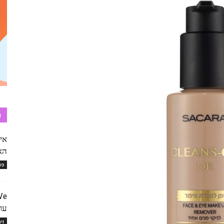
ת
איפ
הא
פו
עור
זי