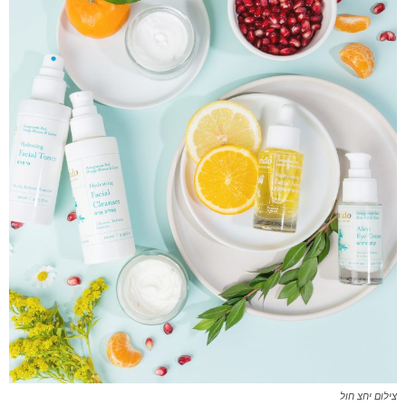
צילום יחצ חול