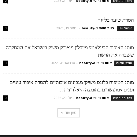
צוות היופי beauty-d
-
יולי 21, 2025
זירת המומחים
0
הסרת שיער בלייזר
צוות היופי beauty-d
-
ינואר 19, 2021
פורטל יופי
0
מותג האיפור הבינלאומי מייבלין ניו-יורק משיק בישראל את המסקרה
ששברה את הרשת
צוות היופי beauty-d
-
פברואר 28, 2022
מוצרי טיפוח
0
מותג הטיפוח בלונס משיק: מגבונים איכותיים להסרת איפור עיניים
ופנים >מועשרים בחומצה היאלרונית ...
צוות היופי beauty-d
-
יולי 20, 2025
זירת המומחים
0
טען עוד