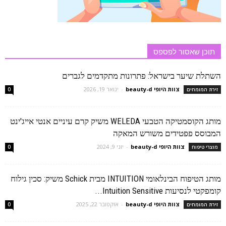
תוכן שאסור לפספס
השתלת שיער בישראל: פתרונות מתקדמים לגברים
צוות היופי beauty-d
-
ינואר 19, 2026
זירת המומחים
0
מותג הקוסמטיקה הטבעי WELEDA משיק קרם עיניים אנטי אייג'ינט
המבוסס פפטידים משורש המאקה
צוות היופי beauty-d
-
יוני 9, 2024
מוצרי טיפוח
0
מותג הטיפוח הבינלאומי INTUITION מבית Schick משיק: סכין גילוח
קומפקטי לנסיעות Intuition Sensitive...
צוות היופי beauty-d
-
אוקטובר 22, 2025
זירת המומחים
0