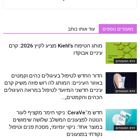
מאמרים נוספים
עוד אותו כותב
מותג הטיפוח Kiehl’s מציע לקיץ 2026: קרם
עיניים אבוקדו
זירת המומחים
הדור החדש לטיפול בעיגולים כהים וקמטים
באזור העיניים: המותג לה רוש פוזה משיק קרם
עיניים חדשני המיועד לטיפול במראה העיגולים
זירת המומחים
הכהים והקמטים,...
חדש מ־CeraVe: ניקוי חימר מקציף לעור
הנוטה לפצעונים המשלב שלושה שימושים
במוצר אחד: ניקוי יומיומי, מסכת פנים וטיפול
זירת המומחים
נקודתי בפצעונים