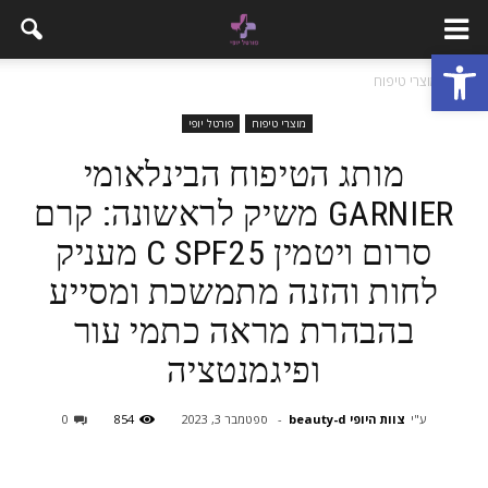
פתח סרגל נגישות
בית
מוצרי טיפוח
מוצרי טיפוח
פורטל יופי
מותג הטיפוח הבינלאומי
GARNIER משיק לראשונה: קרם
סרום ויטמין C SPF25 מעניק
לחות והזנה מתמשכת ומסייע
בהבהרת מראה כתמי עור
ופיגמנטציה
ע"י
צוות היופי beauty-d
-
ספטמבר 3, 2023
854
0