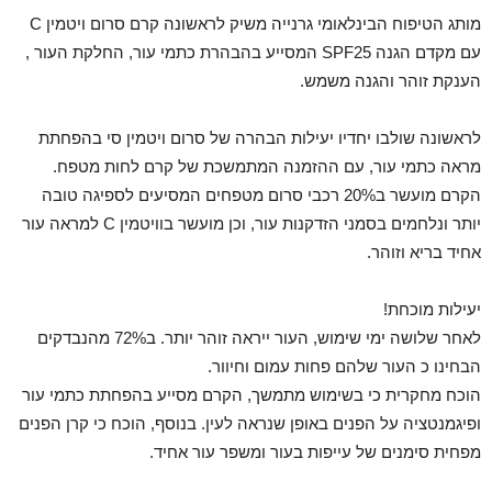
מותג הטיפוח הבינלאומי גרנייה משיק לראשונה קרם סרום ויטמין C
עם מקדם הגנה SPF25 המסייע בהבהרת כתמי עור, החלקת העור ,
הענקת זוהר והגנה משמש.
לראשונה שולבו יחדיו יעילות הבהרה של סרום ויטמין סי בהפחתת
מראה כתמי עור, עם ההזמנה המתמשכת של קרם לחות מטפח.
הקרם מועשר ב20% רכבי סרום מטפחים המסיעים לספיגה טובה
יותר ונלחמים בסמני הזדקנות עור, וכן מועשר בוויטמין C למראה עור
אחיד בריא וזוהר.
יעילות מוכחת!
לאחר שלושה ימי שימוש, העור ייראה זוהר יותר. ב72% מהנבדקים
הבחינו כ העור שלהם פחות עמום וחיוור.
הוכח מחקרית כי בשימוש מתמשך, הקרם מסייע בהפחתת כתמי עור
ופיגמנטציה על הפנים באופן שנראה לעין. בנוסף, הוכח כי קרן הפנים
מפחית סימנים של עייפות בעור ומשפר עור אחיד.