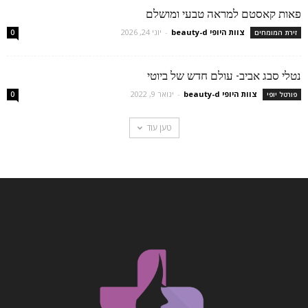
פאות קאסטם למראה טבעי ומושלם
צוות היופי beauty-d
-
יוני 24, 2026
זירת המומחים
0
נטלי סבג אביב- עולם חדש של ביוטי
צוות היופי beauty-d
-
ינואר 9, 2022
פורטל יופי
0
טען עוד