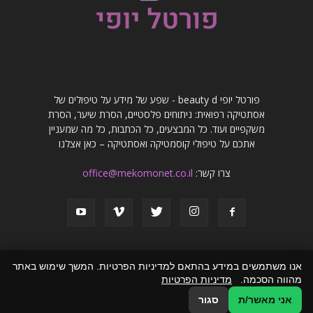
פורטל יופי beauty d - שפע של מידע על טיפולים של
אסתטיקה רפואית: ניתוחים פלסטיים, הסרת שיער, הסרת
משקפיים ועוד. כל המבצעים, כל הכתבות, כל מה שמעניין
אתכם על טיפולי קוסמטיקה ואסתטיקה – כאן אצלנו
צרו קשר:
office@mekomonet.co.il
אנו משתמשים במידע בהתאם למדיניות הפרטיות. המשך שימוש באתר
מהווה הסכמה.
מדיניות הפרטיות
פרסמו אצלנו
פרסום מאמרים באתרים
זירת המומחים
הצהרת נגישות
אני מאשר/ת
סגור
© כל הזכויות שמורות לפורטל יופי beauty d