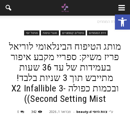
פתח סרגל נגישות
בית
זירת המומחים
זירת המומחים
טיפולים קוסמטיים
מוצרי טיפוח
פורטל יופי
מותג הטיפוח הבינלאומי לוריאל
פריז משיק: ספריי מקבע איפור
בעמידות של עד 36 שעות
מתייבש תוך 3 שניות בלבד!
ובכמות כפולה X2 Infallible 3-
Second Setting Mist))
ע"י
צוות היופי beauty-d
-
פברואר 1, 2026
342
0