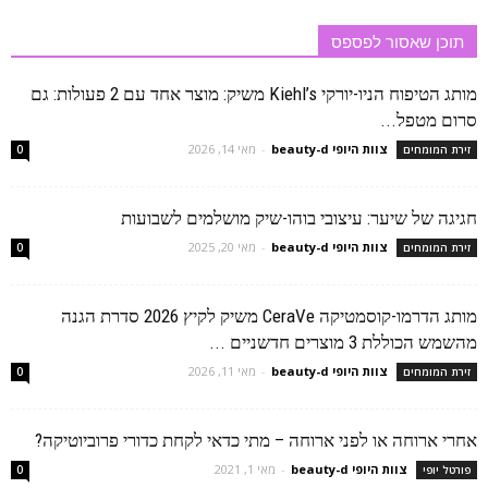
תוכן שאסור לפספס
מותג הטיפוח הניו-יורקי Kiehl’s משיק: מוצר אחד עם 2 פעולות: גם
סרום מטפל...
צוות היופי beauty-d
-
מאי 14, 2026
זירת המומחים
0
חגיגה של שיער: עיצובי בוהו-שיק מושלמים לשבועות
צוות היופי beauty-d
-
מאי 20, 2025
זירת המומחים
0
מותג הדרמו-קוסמטיקה CeraVe משיק לקיץ 2026 סדרת הגנה
מהשמש הכוללת 3 מוצרים חדשניים ...
צוות היופי beauty-d
-
מאי 11, 2026
זירת המומחים
0
אחרי ארוחה או לפני ארוחה – מתי כדאי לקחת כדורי פרוביוטיקה?
צוות היופי beauty-d
-
מאי 1, 2021
פורטל יופי
0