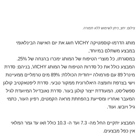
צילום: יחצ, ניתן לשימוש ללא תמורה.
מותג הדרמו-קוסמטיקה VICHY חוגג את יום האישה הבינלאומי
במבצע משתלם במיוחד,
במסגרתו, כל מוצרי הטיפוח של המותג ימכרו בהנחה של 25%.
המבצע כולל את כל סדרות הטיפוח של המותג VICHY, בניהם: סדרת
מינרל 89 עם פורמולה ייחודית הכוללת: 89% מים טרמליים ממעיינות
וישי בצרפת וחומצה היאלורונית ממקור טבעי. סדרת ליפטאקטיב קולגן
ספשליסט, המעודדת ייצור קולגן בעור. סדרת נאובדיול המיועדת לגיל
המעבר ואחריו ומסייעת בהפחתת מראה הקמטים, רפיון העור, כתמי
גיל ויובש. ועוד.
המבצע יתקיים החל מה- 7.3 ועד ה- 10.3 כולל ו/או עד גמר המלאי
אין כפל מבצעים.