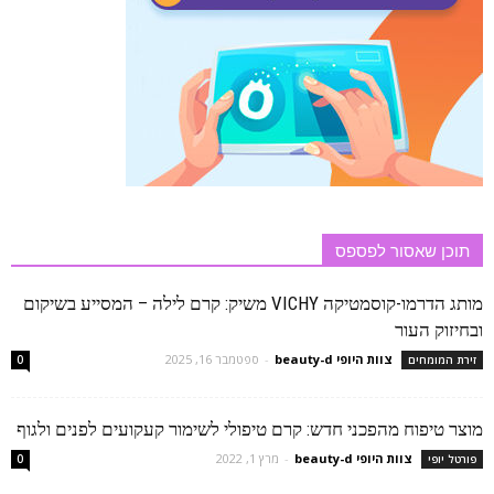
תוכן שאסור לפספס
מותג הדרמו-קוסמטיקה VICHY משיק: קרם לילה – המסייע בשיקום
ובחיזוק העור
צוות היופי beauty-d
-
ספטמבר 16, 2025
זירת המומחים
0
מוצר טיפוח מהפכני חדש: קרם טיפולי לשימור קעקועים לפנים ולגוף
צוות היופי beauty-d
-
מרץ 1, 2022
פורטל יופי
0