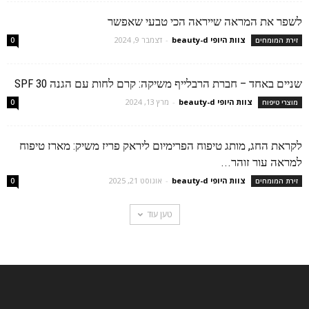
לשפר את המראה שייראה הכי טבעי שאפשר
צוות היופי beauty-d
-
דצמבר 9, 2024
זירת המומחים
0
שניים באחד – חברת הרבלייף משיקה: קרם לחות עם הגנה SPF 30
צוות היופי beauty-d
-
מרץ 13, 2024
מוצרי טיפוח
0
לקראת החג, מותג טיפוח הפרימיום ליראק פריז משיק: מארז טיפוח
למראה עור זוהר...
צוות היופי beauty-d
-
אוגוסט 21, 2025
זירת המומחים
0
טען עוד