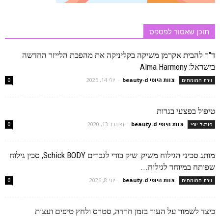
תוכן שאסור לפספס
ד"ר להבית אקרמן משיקה בקליניקה את מהפכת הלייזר החדשה
בישראל: Alma Harmony
צוות היופי beauty-d
-
יולי 14, 2025
זירת המומחים
0
טיפול בפצעי בגרות
צוות היופי beauty-d
-
דצמבר 13, 2020
פורטל יופי
0
מותג סכיני הגילוח משיק: שיק בודי לגברים Schick BODY, סכין גילוח
שפותח במיוחד לגילוח...
צוות היופי beauty-d
-
יוני 8, 2026
זירת המומחים
0
כיצד לשמור על העור בזמן חרדה, סטרס ולחץ טיפים ועצות