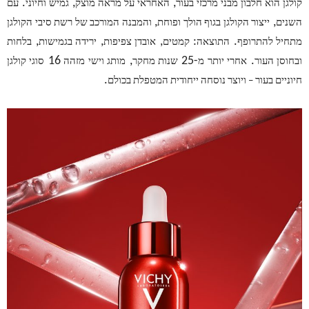
.
,
,
קולגן הוא חלבון מבני מרכזי בעור
האחראי על מראה מוצק
גמיש וחיוני
עם
,
,
השנים
ייצור הקולגן בגוף הולך ופוחת
והמבנה המורכב של רשת סיבי הקולגן
,
,
,
:
.
מתחיל להתרופף
התוצאה
קמטים
אובדן צפיפות
ירידה בגמישות
בלחות
16
,
-25
.
ובחוסן העור
אחרי יותר מ
שנות מחקר
מותג וישי מזהה
סוגי קולגן
.
חיוניים בעור – ויוצר נוסחה ייחודית המטפלת בכולם