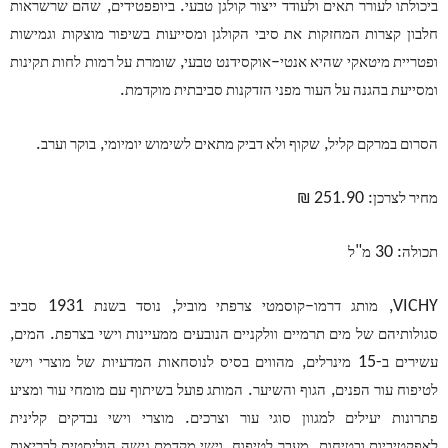
,
.
ביכולתו לעורר תאים ולעודד ייצור קולגן טבעי
ביופפטידים
שהם שרשראות
חלבון קצרות המחזקות את סיבי הקולגן ומסייעות בשיפור מוצקות וגמישות
,
–
ופטריית מיטאקי שהיא אנטי
אוקסידנט טבעי
שומרת על רמות לחות תקינות
.
ומסייעת בהגנה על העור מפני הזדקנות סביבתית מוקדמת
.
,
,
הסרום במרקם קליל
שקוף ולא דביק מתאים לשימוש יומיומי
בוקר וערב
: 251.90 ₪
מחיר לצרכן
"
: 30
תכולה
מ
ל
1931
,
–
VICHY,
מותג דרמו
קוסמטי צרפתי מוביל
נוסד בשנת
סביב
,
.
סגולותיהם של מים תרמיים וולקניים הנובעים ממעיינות וישי בצרפת
המים
,
-15
עשירים ב
מינרלים
מהווים בסיס לנוסחאות המדעיות של מוצרי וישי
.
,
לטיפוח עור הפנים
הגוף והשיער
המותג פועל בשיתוף עם מומחי עור ומציע
.
פתרונות יעילים למגוון סוגי עור וצרכים
מוצרי וישי נבדקים קלינית
,
.
לאפקטיביות ובטיחות
מעבר לטיפוח
וישי מקדמת גישה הוליסטית לבריאות