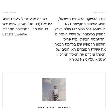
מאמר קודם
מאמר הבא
לרגל ההשקה הרשמית בישראל,
בשורה מרעננת לשיער: המותג
מותג האיפור המקצועי NYX
Batiste (בטיסט) משיק שמפו יבש
Professional Makeup עולה בארץ
בניחוח מלון במהדורה מוגבלת:
קמפיין בכיכובה של אשת העסקים
Batiste Sweetie
והדוגמנית הבינלאומית פריס
הילטון הקמפיין שם בקדמת הבמה
את עשרת המוצרים האייקונים של
המותג ומקדם את המסר המרכזי:
IF YOU NYX YOU KNOW
צוות היופי beauty-d