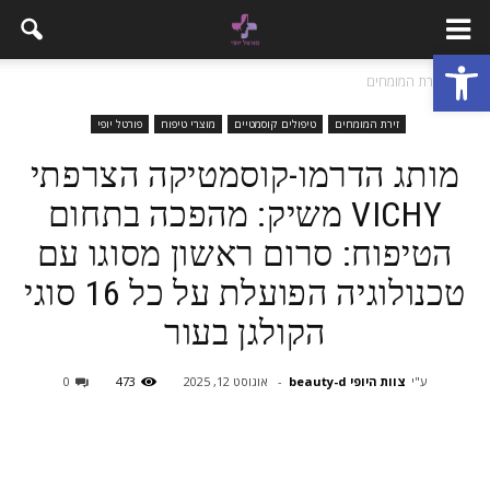
פתח סרגל נגישות
בית
זירת המומחים
זירת המומחים
טיפולים קוסמטיים
מוצרי טיפוח
פורטל יופי
מותג הדרמו-קוסמטיקה הצרפתי
VICHY משיק: מהפכה בתחום
הטיפוח: סרום ראשון מסוגו עם
טכנולוגיה הפועלת על כל 16 סוגי
הקולגן בעור
ע"י
צוות היופי beauty-d
-
אוגוסט 12, 2025
473
0