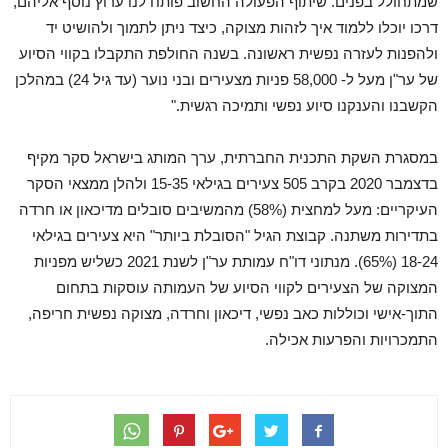
שמתחולל בפנים. שיתוף הפעולה החשוב פותח לנו ערוץ נוסף אליהם,
דרכו יוכלו ללמוד איך לזהות מצוקה, כיצד ניתן לתמוך ולהושיט יד
ולהפנות לעזרה נפשית ראשונה. בשנה החולפת התקבלו בקווי הסיוע
של ער"ן מעל ל- 58,000 פניות מצעירים ובני נוער (עד גיל 24) במהלכן
הקשבנו והענקנו סיוע נפשי ותמיכה רגשית."
במסגרת השקת התכנית החברתית, ערך המותג בישראל סקר מקיף
בדצמבר 2020 בקרב 505 צעירים בגילאי 15-35 ולהלן ממצאי הסקר
העיקריים: מעל למחצית (58%) מהמשיבים סובלים מדיכאון או חרדה
בתדירות משתנה. קבוצת הגיל "הסובלת ביותר" היא צעירים בגילאי
18-24 (65%). מנתוני דו"ח עמותת ער"ן לשנת 2021 כשליש מפניות
המצוקה של הצעירים לקווי הסיוע של העמותה עוסקות בתחום
התוך-אישי וכוללות כאב נפשי, דיכאון וחרדה, מצוקה נפשית חריפה,
התמכרויות והפרעות אכילה.