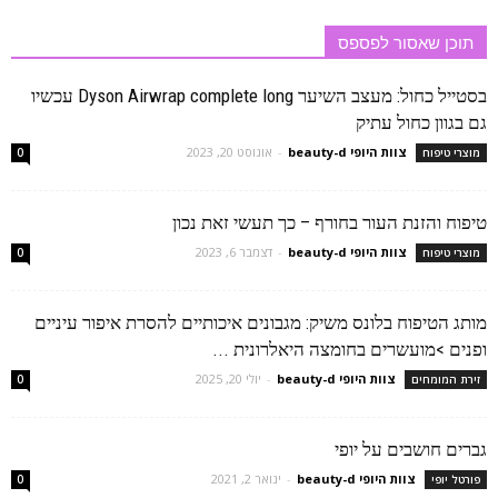
תוכן שאסור לפספס
בסטייל כחול: מעצב השיער Dyson Airwrap complete long עכשיו
גם בגוון כחול עתיק
צוות היופי beauty-d
-
אוגוסט 20, 2023
מוצרי טיפוח
0
טיפוח והזנת העור בחורף – כך תעשי זאת נכון
צוות היופי beauty-d
-
דצמבר 6, 2023
מוצרי טיפוח
0
מותג הטיפוח בלונס משיק: מגבונים איכותיים להסרת איפור עיניים
ופנים >מועשרים בחומצה היאלרונית ...
צוות היופי beauty-d
-
יולי 20, 2025
זירת המומחים
0
גברים חושבים על יופי
צוות היופי beauty-d
-
ינואר 2, 2021
פורטל יופי
0