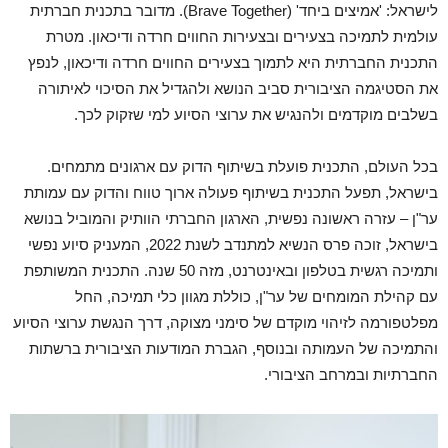
לישראל: 'אמיצים ביחד' (Brave Together). מדובר בתכנית חברתית
עולמית לתמיכה בצעירים ובצעירות החווים חרדה ודיכאון. מטרת
התכנית החברתית היא לתמוך בצעירים החווים חרדה ודיכאון, לנפץ
את הסטיגמה הציבורית סביב הנושא ולהגדיל את הסיכוי לאיתורה
בשלבים מוקדמים ולהנגיש את ערוצי הסיוע למי שזקוק לכך.
בכל העולם, התכנית פועלת בשיתוף הדוק עם ארגונים מתמחים.
בישראל, תפעל התכנית בשיתוף פעולה ארוך טווח והדוק עם עמותת
ער"ן – עזרה ראשונה נפשית, הארגון החברתי הוותיק והמוביל בנושא
בישראל, זוכה פרס הנשיא למתנדב לשנת 2022, המעניק סיוע נפשי
ותמיכה רגשית בטלפון ובאינטרנט, מזה 50 שנה. התכנית המשותפת
עם קהילת המומחים של ער"ן, כוללת מגוון כלי תמיכה, החל
מפלטפורמה לזיהוי מוקדם של סימני מצוקה, דרך הנגשת ערוצי הסיוע
והתמיכה של העמותה ובנוסף, הגברת המודעות הציבורית ברשתות
החברתיות ובמרחב הציבורי.