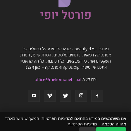
פורטל יופי beauty d - שפע של מידע על טיפולים של
אסתטיקה רפואית: ניתוחים פלסטיים, הסרת שיער, הסרת
משקפיים ועוד. כל המבצעים, כל הכתבות, כל מה שמעניין
אתכם על טיפולי קוסמטיקה ואסתטיקה – כאן אצלנו
צרו קשר:
office@mekomonet.co.il
אנו משתמשים במידע בהתאם למדיניות הפרטיות. המשך שימוש באתר
מהווה הסכמה.
מדיניות הפרטיות
פרסמו אצלנו
פרסום מאמרים באתרים
זירת המומחים
הצהרת נגישות