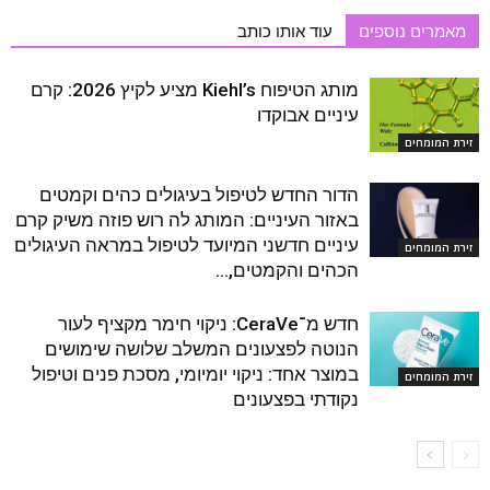
מאמרים נוספים
עוד אותו כותב
מותג הטיפוח Kiehl’s מציע לקיץ 2026: קרם
עיניים אבוקדו
זירת המומחים
הדור החדש לטיפול בעיגולים כהים וקמטים
באזור העיניים: המותג לה רוש פוזה משיק קרם
עיניים חדשני המיועד לטיפול במראה העיגולים
זירת המומחים
הכהים והקמטים,...
חדש מ־CeraVe: ניקוי חימר מקציף לעור
הנוטה לפצעונים המשלב שלושה שימושים
במוצר אחד: ניקוי יומיומי, מסכת פנים וטיפול
זירת המומחים
נקודתי בפצעונים