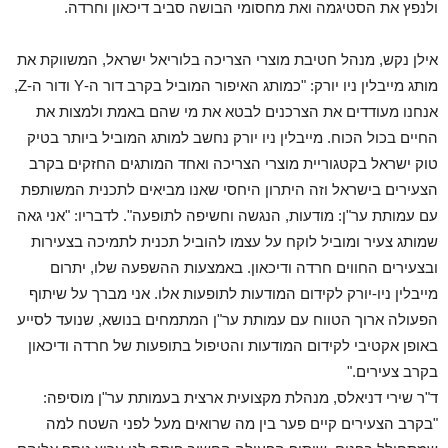
ולנפץ את הסטיגמה ואת מחסומי הבושה סביב דיכאון וחרדה.
אילן נקש, מנהל חטיבת מוצרי הצריכה בלוריאל ישראל, המשווקת את
מותג מייבלין ניו יורק: "כמותג האיפור המוביל בקרב דור ה-Y ודור ה-Z,
אנחנו מעודדים את הצרכנים לבטא את מי שהם באמת ולמצות את
החיים בכול הכוח. מייבלין ניו יורק נחשב למותג המוביל ביותר בטיק
טוק ישראל בקטגוריית מוצרי הצריכה ואחד המותגים החזקים בקרב
הצעירים בישראל וזה היתרון היחסי שאנו מביאים לתכנית המשותפת
עם עמותת ער"ן: מודעות, הנגשה וחשיפה לתופעה". לדבריו: "אני גאה
שמותג צעיר ומוביל לוקח על עצמו להוביל תכנית לתמיכה בצעירות
ובצעירים החווים חרדה ודיכאון. באמצעות ההשפעה שלו, יתרום
מייבלין ניו-יורק לקידום המודעות לתופעות אלו. אני מברך על שיתוף
הפעולה ארוך הטווח עם עמותת ער"ן המתמחים בנושא, שנועד לסייע
באופן אקטיבי לקידום המודעות והטיפול בתופעות של חרדה ודיכאון
בקרב צעירים."
ד"ר שירי דניאלס, מנהלת מקצועית ארצית בעמותת ער"ן מוסיפה:
"בקרב הצעירים קיים פער בין מה שרואים מעל לפני השטח למה