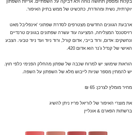
בקלות ומספק תחושה נוחה ולא דביקה על השפתיים. אריזת השפתון
יוקרתית, נשית ומהודרת, כתכשיט של ממש בתיק האיפור.
ארבעת הגוונים החדשים מצטרפים לסדרת שפתוני 'אינפליבל מאט
רזיסטנס' המצליחה, המציעה עוד עשרה שפתונים בגוונים טרנדיים
ונחשקים: אדום, ורוד בייבי, אדום קורל, ורוד ניוד ועד ניוד טבעי. הצבע
האישי של קנדל ג'נר הוא אדום 420.
הוראות שימוש: יש למרוח שכבה של שפתון מהחלק הפנימי כלפי חוץ.
יש להמתין מספר שניות לייבוש מלא של השפתון על השפה.
מחיר מומלץ לצרכן: 65 ₪
את מוצרי האיפור של לוריאל פריז ניתן להשיג
ברשתות הפארם & אונליין