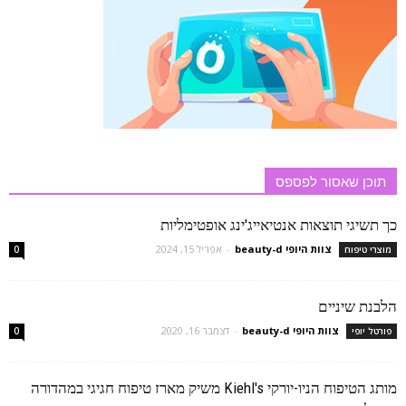
תוכן שאסור לפספס
כך תשיגי תוצאות אנטיאייג'ינג אופטימליות
צוות היופי beauty-d
-
אפריל 15, 2024
מוצרי טיפוח
0
הלבנת שיניים
צוות היופי beauty-d
-
דצמבר 16, 2020
פורטל יופי
0
מותג הטיפוח הניו-יורקי Kiehl's משיק מארז טיפוח חגיגי במהדורה