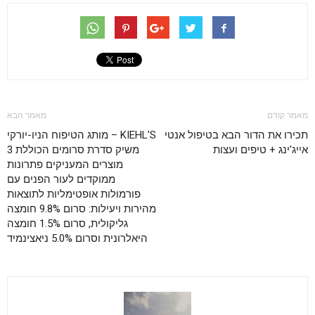
מאמר קודם
מאמר הבא
תכירו את הדור הבא בטיפול אנטי
KIEHL'S – מותג הטיפוח הניו-יורקי
אייג'ינג + טיפים ועצות
משיק סדרת סרומים הכוללת 3
מוצרים המעניקים פתרונות
ממוקדים לעור הפנים עם
פורמולות אופטימליות לתוצאות
מהירות ויעילות: סרום 9.8% חומצה
גליקולית, סרום 1.5% חומצה
היאלרונית וסרום 5.0% ניאצינמיד