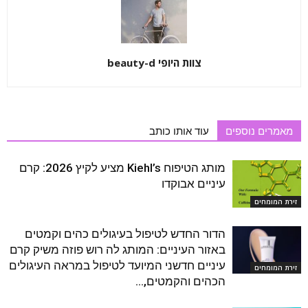
צוות היופי beauty-d
מאמרים נוספים
עוד אותו כותב
מותג הטיפוח Kiehl’s מציע לקיץ 2026: קרם
עיניים אבוקדו
זירת המומחים
הדור החדש לטיפול בעיגולים כהים וקמטים
באזור העיניים: המותג לה רוש פוזה משיק קרם
עיניים חדשני המיועד לטיפול במראה העיגולים
זירת המומחים
הכהים והקמטים,...