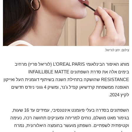
צילום: יחצ לוריאל
מותג האיפור הבינלאומי L’OREAL PARIS (לוריאל פריז) מרחיב
בימים אלה את סדרת השפתונים INFAILLIBLE MATTE
RESISTANCE שהושקה בתחילת השנה בשיתוף דוגמנית העל ואייקון
האופנה ממשפחת קרדשיאן קנדל ג'נר, ומשיק 4 גווני ניודס חדשים
לקיץ 2024.
השפתונים בסדרה בעלי פיגמנט אינטנסיבי, עמידים עד 16 שעות,
בגימור מאט מושלם, נוחים למריחה ומעניקים תחושה רכה, נעימה
וקטיפתית לשפתיים. השפתון מועשר בחומצה היאלורונית, נמרח