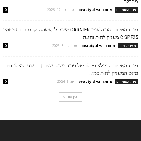
מוגבלת
צוות היופי beauty-d
-
ספטמבר 10, 2025
זירת המומחים
0
מותג הטיפוח הבינלאומי GARNIER משיק לראשונה: קרם סרום ויטמין
C SPF25 מעניק לחות והזנה...
צוות היופי beauty-d
-
ספטמבר 3, 2023
מוצרי טיפוח
0
מותג האיפור הבינלאומי לוריאל פריז משיק: שפתון חדשני היאלורונית
טינט המעניק לחות כמו...
צוות היופי beauty-d
-
יוני 8, 2026
זירת המומחים
0
טען עוד