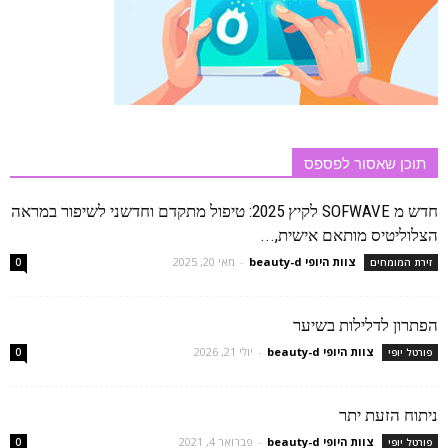
תוכן שאסור לפספס
חדש מ SOFWAVE לקיץ 2025: טיפול מתקדם וחדשני לשיפור במראה
הצלוליטיס מותאם אישית,...
צוות היופי beauty-d
-
מאי 20, 2025
זירת המומחים
0
הפתרון לדלילות בשיער
צוות היופי beauty-d
-
יולי 21, 2026
פורטל יופי
0
ניתוח הזעת יתר
צוות היופי beauty-d
-
פברואר 4, 2021
פורטל יופי
0