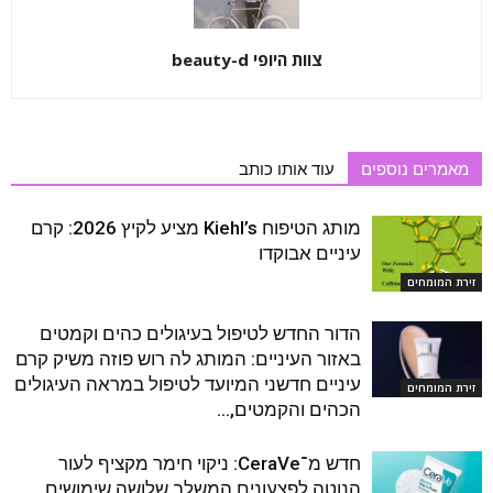
צוות היופי beauty-d
מאמרים נוספים
עוד אותו כותב
מותג הטיפוח Kiehl’s מציע לקיץ 2026: קרם
עיניים אבוקדו
זירת המומחים
הדור החדש לטיפול בעיגולים כהים וקמטים
באזור העיניים: המותג לה רוש פוזה משיק קרם
עיניים חדשני המיועד לטיפול במראה העיגולים
זירת המומחים
הכהים והקמטים,...
חדש מ־CeraVe: ניקוי חימר מקציף לעור
הנוטה לפצעונים המשלב שלושה שימושים