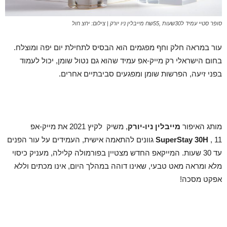
סופר סטיי עמיד ל30שעות ,55שח מייבלין ניו יורק | צילום: יחצ חול
עור במראה חלק וחף מפגמים הוא הבסיס לתחילת יום יפה ומוצלח.
בחום הישראלי רק מייק-אפ עמיד שהוא גם נטול שומן, יכול לעמוד
בפני זיעה, הפרשות שומן ומפגעים סביבתיים אחרים.
מותג האיפור
מייבלין ניו-יורק
, משיק לקיץ 2021 את מייק-אפ
SuperStay 30H
, 11 גוונים להתאמה אישית, העמידים על עור הפנים
עד 30 שעות. המייקאפ החדש מצטיין בפורמולה קלילה, מעניק כיסוי
מלא ומראה מאט טבעי, שאינו דוהה במהלך היום, אינו מכתים וללא
אפקט מסכה!