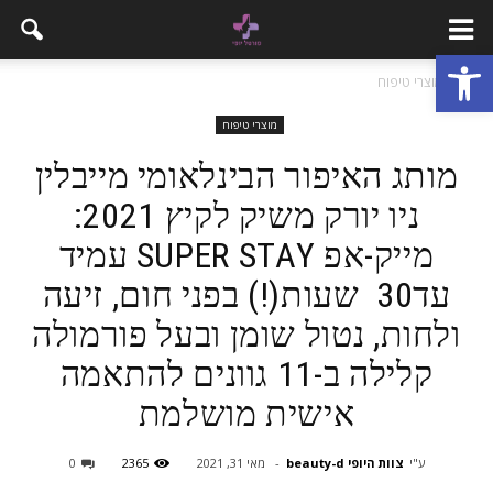
פתח סרגל נגישות
בית
מוצרי טיפוח
מוצרי טיפוח
מותג האיפור הבינלאומי מייבלין
ניו יורק משיק לקיץ 2021:
מייק-אפ SUPER STAY עמיד
עד30 שעות(!) בפני חום, זיעה
ולחות, נטול שומן ובעל פורמולה
קלילה ב-11 גוונים להתאמה
אישית מושלמת
ע"י
צוות היופי beauty-d
-
מאי 31, 2021
2365
0