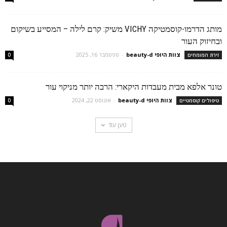
מותג הדרמו-קוסמטיקה VICHY משיק: קרם לילה – המסייע בשיקום
ובחיזוק העור
צוות היופי beauty-d
-
ספטמבר 16, 2025
זירת המומחים
0
טונר אלפא מבית מעבדות היקארי: הרבה יותר מניקוי עור
צוות היופי beauty-d
-
אוגוסט 22, 2024
טיפולים קוסמטיים
0
טען עוד