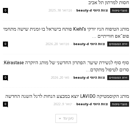
חסות למרתון תל אביב
צוות היופי beauty-d
-
פברואר 18, 2025
מוצרי טיפוח
0
מותג הטיפוח הניו יורקי Kiehl’s פותח בישראל בו-זמנית שישה מתחמי
פופ־אפ חווייתיים ...
צוות היופי beauty-d
-
פברואר 20, 2026
זירת המומחים
0
סוף סוף לנשירת שיער: הפתרון החדשני של מותג היוקרה Kérastase:
סרום לטיפול מתקדם...
צוות היופי beauty-d
-
מאי 20, 2026
זירת המומחים
0
מותג הקוסמטיקה LAVIDO יוצא במבצע הנחות לרגל השנה החדשה
צוות היופי beauty-d
-
ינואר 9, 2022
מוצרי טיפוח
0
טען עוד