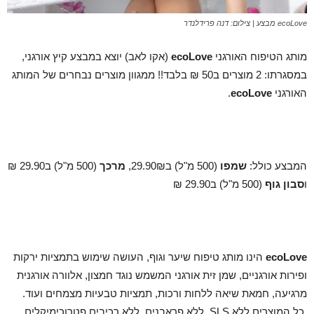
ecoLove מבצע | צילום: דנה פרידלנדר
מותג הטיפוח האורגני
ecoLove
(אקו לאב) יוצא במבצע קיץ אורגני,
במסגרתו: 2 מוצרים ב50 ₪ בלבד!! ממגוון מוצרים נבחרים של המותג
האורגני
ecoLove
.
המבצע כולל:
שמפו
(500 מ"ל) ב29.90₪,
מרכך
(500 מ"ל) ב29.90 ₪
ו
סבון גוף
(500 מ"ל) ב29.90 ₪
ecoLove
הינו מותג טיפוח שיער וגוף, העושה שימוש בתמציות ירקות
ופירות אורגניים, שמן זית אורגני המשמש נוגד חמצון, אלוורה אורגנית
מרגיעה, חמאת שיאה ללחות ורכות, תמציות טבעיות מצמחים ועוד.
כל המוצרים ללא SLS, ללא פראבנים, ללא רכיבים פטרוכימיקלים,