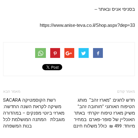
בסניפי אניס ובאתר –
https://www.anise-teva.co.il/Shop.aspx?dep=33
מאמר קודם
מאמר הבא
חדש לחגים: "מארז זהב" מותג
רשת הקוסמטיקה SACARA
הטיפוח האורגני "חוחובה זהב"
משיקה לקראת השנה החדשה:
משיק מארז טיפוח יוקרתי באתר
מארזי ביוטי מפנקים – במהדורה
האונליין של סופר-פארם במחיר
מוגבלת המתנה המושלמת לכל
מיוחד: 499 ₪ כולל משלוח חינם
בנות המשפחה