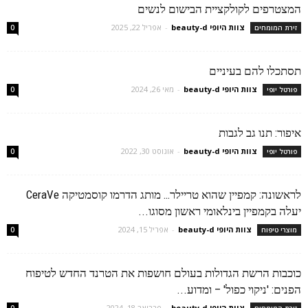
המצטרפים לקולקציית הבישום לנשים
צוות היופי beauty-d
-
אפריל 22, 2025
זירת המומחים
0
תסתכלו להם בעיניים
צוות היופי beauty-d
-
מאי 26, 2024
פורטל יופי
0
איפור: תנו גב לגבות
צוות היופי beauty-d
-
אוגוסט 30, 2022
פורטל יופי
0
לראשונה: קמפיין שהוא טריילר… מותג הדרמו קוסמטיקה CeraVe
יעלה בקמפיין בינלאומי ראשון מסוגו...
צוות היופי beauty-d
-
אפריל 15, 2024
מוצרי טיפוח
0
כוכבות הרשת הגדולות בעולם חושפות את הטרנד החדש לטיפוח
הפנים: 'ניקוי כפול' – ומדוע...
צוות היופי beauty-d
-
פברואר 18, 2024