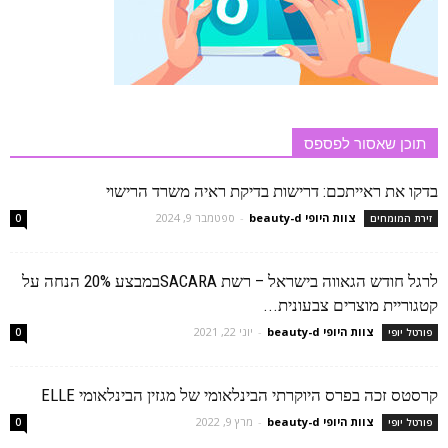
תוכן שאסור לפספס
בדקו את ראייתכם: דרישות בדיקת ראיה משרד הרישוי
צוות היופי beauty-d
-
ספטמבר 9, 2024
זירת המומחים
0
לרגל חודש הגאווה בישראל – רשת SACARAבמבצע 20% הנחה על
קטגוריית מוצרים צבעונית...
צוות היופי beauty-d
-
יוני 22, 2021
פורטל יופי
0
קרסטס זכה בפרס היוקרתי הבינלאומי של מגזין הבינלאומי ELLE
צוות היופי beauty-d
-
מרץ 9, 2022
פורטל יופי
0