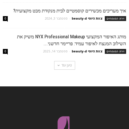
איך מעריכים מכשירים קוסמטיים לבית מנקודת מבט מקצועית?
צוות היופי beauty-d
-
ספטמבר 3, 2024
זירת המומחים
0
מותג האיפור המקצועי NYX Professional Makeup משיק את
השילוב המנצח לאיפור עמיד: פריימר חדשני...
צוות היופי beauty-d
-
ספטמבר 14, 2025
זירת המומחים
0
טען עוד