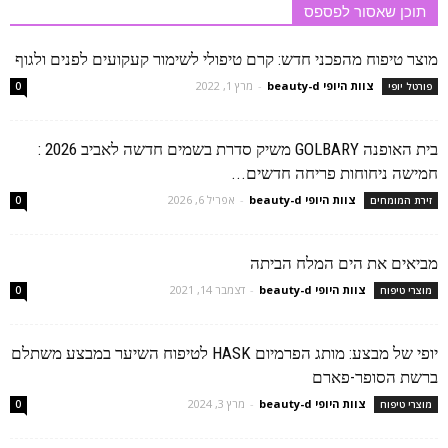
תוכן שאסור לפספס
מוצר טיפוח מהפכני חדש: קרם טיפולי לשימור קעקועים לפנים ולגוף
צוות היופי beauty-d
-
מרץ 1, 2022
פורטל יופי
0
בית האופנה GOLBARY משיק סדרת בשמים חדשה לאביב 2026 :
חמישה ניחוחות פריחה חדשים...
צוות היופי beauty-d
-
אפריל 6, 2026
זירת המומחים
0
מביאים את הים המלח הביתה
צוות היופי beauty-d
-
דצמבר 14, 2021
מוצרי טיפוח
0
יופי של מבצע: מותג הפרמיום HASK לטיפוח השיער במבצע משתלם
ברשת הסופר-פארם
צוות היופי beauty-d
-
מרץ 3, 2024
מוצרי טיפוח
0