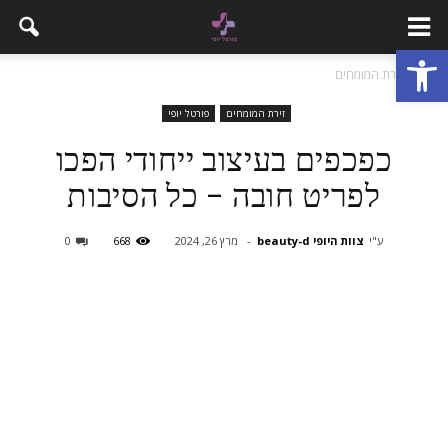
פתח סרגל נגישות
בית
זירת המומחים
זירת המומחים
פורטל יופי
כפכפים בעיצוב ייחודי הפכו
לפריט חובה – כל הסיבות
ע"י
צוות היופי beauty-d
-
מרץ 26, 2024
668
0