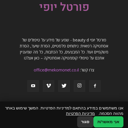
פורטל יופי beauty d - שפע של מידע על טיפולים של
אסתטיקה רפואית: ניתוחים פלסטיים, הסרת שיער, הסרת
משקפיים ועוד. כל המבצעים, כל הכתבות, כל מה שמעניין
אתכם על טיפולי קוסמטיקה ואסתטיקה – כאן אצלנו
צרו קשר:
office@mekomonet.co.il
אנו משתמשים במידע בהתאם למדיניות הפרטיות. המשך שימוש באתר
מהווה הסכמה.
מדיניות הפרטיות
פרסמו אצלנו
פרסום מאמרים באתרים
זירת המומחים
הצהרת נגישות
אני מאשר/ת
סגור
© כל הזכויות שמורות לפורטל יופי beauty d