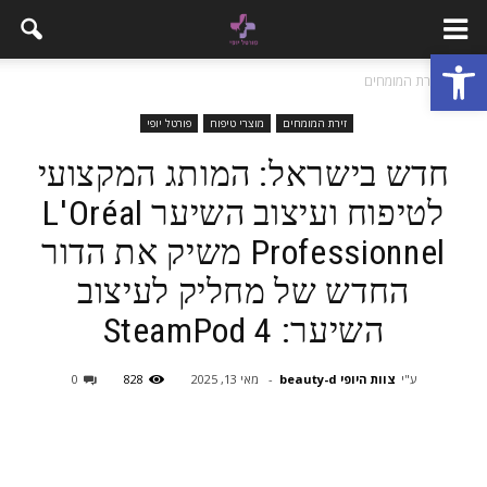
פתח סרגל נגישות
בית
זירת המומחים
זירת המומחים
מוצרי טיפוח
פורטל יופי
חדש בישראל: המותג המקצועי
לטיפוח ועיצוב השיער L'Oréal
Professionnel משיק את הדור
החדש של מחליק לעיצוב
השיער: SteamPod 4
ע"י
צוות היופי beauty-d
-
מאי 13, 2025
828
0