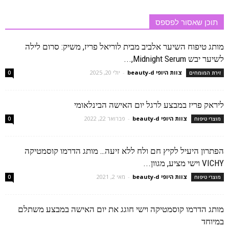
תוכן שאסור לפספס
מותג טיפוח השיער אלביב מבית לוריאל פריז, משיק: סרום לילה
לשיער יבש Midnight Serum,...
צוות היופי beauty-d
-
יולי 20, 2025
זירת המומחים
0
ליראק פריז במבצע לרגל יום האישה הבינלאומי
צוות היופי beauty-d
-
פברואר 22, 2022
מוצרי טיפוח
0
הפתרון היעיל לקיץ חם ולח ללא זיעה… מותג הדרמו קוסמטיקה
VICHY וישי מציע, מגוון...
צוות היופי beauty-d
-
מאי 2, 2021
מוצרי טיפוח
0
מותג הדרמו קוסמטיקה וישי חוגג את יום האישה במבצע משתלם
במיוחד