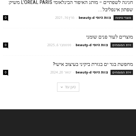
חגיגה לשפתיים – מותג האיפור הבינלאומי L'ORÉAL PARIS משיק:
שפתון אינפליבל...
צוות היופי beauty-d
-
מרץ 16, 2021
מוצרי טיפוח
0
מוצרים לעור פנים שומני
צוות היופי beauty-d
-
ספטמבר 6, 2025
זירת המומחים
0
מחפשת בגד ים בגזרת ביקיני בעיצוב אישי?
צוות היופי beauty-d
-
ינואר 20, 2024
זירת המומחים
0
טען עוד