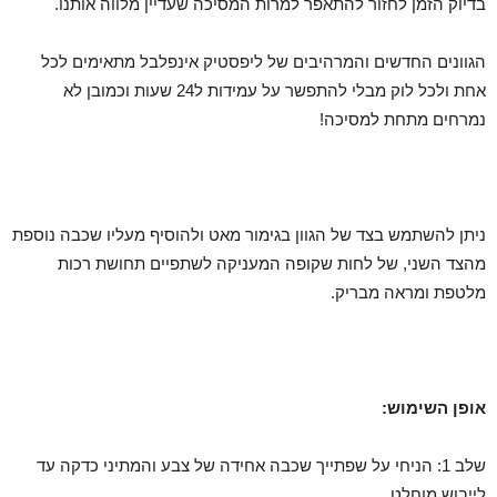
בדיוק הזמן לחזור להתאפר למרות המסיכה שעדיין מלווה אותנו.
הגוונים החדשים והמרהיבים של ליפסטיק אינפלבל מתאימים לכל
אחת ולכל לוק מבלי להתפשר על עמידות ל24 שעות וכמובן לא
נמרחים מתחת למסיכה!
ניתן להשתמש בצד של הגוון בגימור מאט ולהוסיף מעליו שכבה נוספת
מהצד השני, של לחות שקופה המעניקה לשתפיים תחושת רכות
מלטפת ומראה מבריק.
אופן השימוש:
שלב 1: הניחי על שפתייך שכבה אחידה של צבע והמתיני כדקה עד
לייבוש מוחלט.