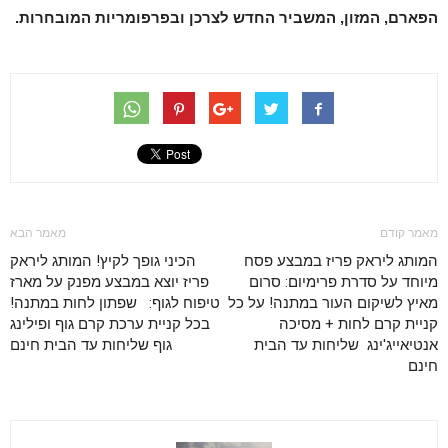
הפארם, המזון, המשביר החדש לצרכן ובפרפומריות המובחרות.
מאמר קודם
מאמר הבא
המותג ליראק פריז במבצע פסח
הכיני גופך לקיץ! המותג ליראק
מיוחד על סדרת פרימיום: סרום
פריז יוצא במבצע מפנק על מארז
מאיץ לשיקום העור במתנה! על כל
טיפוח לגוף: שפתון לחות במתנה!
קניית קרם לחות + מסיכה
בכל קניית ערכת קרם גוף ופילינג
אנטיאייג'ינג שליחות עד הבית
גוף שליחות עד הבית חינם
חינם