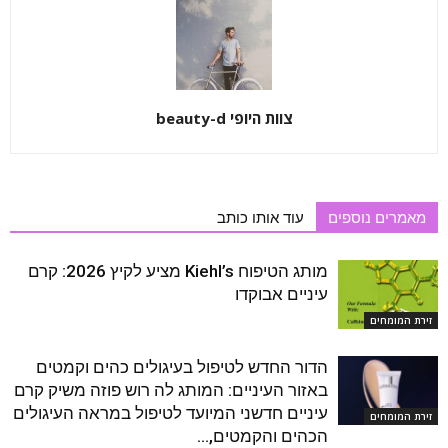
צוות היופי beauty-d
מאמרים נוספים
עוד אותו כותב
מותג הטיפוח Kiehl’s מציע לקיץ 2026: קרם
עיניים אבוקדו
זירת המומחים
הדור החדש לטיפול בעיגולים כהים וקמטים
באזור העיניים: המותג לה רוש פוזה משיק קרם
עיניים חדשני המיועד לטיפול במראה העיגולים
זירת המומחים
הכהים והקמטים,...