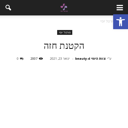
פתח סרגל נגישות
בית
פורטל יופי
פורטל יופי
הקטנת חזה
ע"י
צוות היופי beauty-d
-
ינואר 23, 2021
2007
0