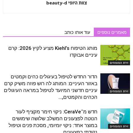
צוות היופי beauty-d
מאמרים נוספים
עוד אותו כותב
מותג הטיפוח Kiehl’s מציע לקיץ 2026: קרם
עיניים אבוקדו
זירת המומחים
הדור החדש לטיפול בעיגולים כהים וקמטים
באזור העיניים: המותג לה רוש פוזה משיק קרם
עיניים חדשני המיועד לטיפול במראה העיגולים
זירת המומחים
הכהים והקמטים,...
חדש מ־CeraVe: ניקוי חימר מקציף לעור
הנוטה לפצעונים המשלב שלושה שימושים
במוצר אחד: ניקוי יומיומי, מסכת פנים וטיפול
זירת המומחים
נקודתי בפצעונים