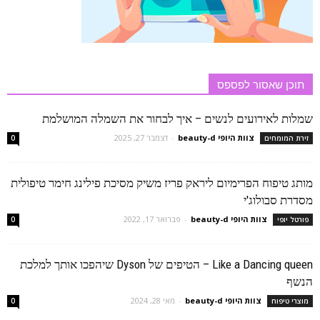
תוכן שאסור לפספס
שמלות לאירועים לנשים – איך לבחור את השמלה המושלמת
צוות היופי beauty-d
-
דצמבר 27, 2025
זירת המומחים
0
מותג טיפוח הפרימיום ליראק פריז משיק מסיכת פילינג חימר טיפולית
מסדרת סבולוג'י
צוות היופי beauty-d
-
פברואר 17, 2022
פורטל יופי
0
Like a Dancing queen – הטיפים של Dyson שיהפכו אותך למלכת
הנשף
צוות היופי beauty-d
-
מאי 28, 2024
מוצרי טיפוח
0