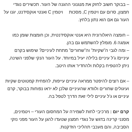
– בבוקר חשוב לחזק את מנגנוני ההגנה של העור. תכשירים נוגדי
חמצון, סרום עם ויטמין C, מסכות ויטמין C ואנטי אוקסידנט, יגנו על
העור גם אם הוא נתון בלחץ.
– חומצה היאלורונית היא אנטי אוקסידנטית, וכן חומצות שומן כמו
אומגה 6. מומלץ להשתמש גם בהן.
– ומה לגבי ה"שקיות" וה"שחורים" מתחת לעיניים? שימוש בקרם
עיניים/ ג'ל עיניים בלילה יעיל במיוחד. על העור הנקי שלפני השינה,
ניתן להטפיח בקלות ולהחדיר אותו היטב.
– אם רוצים להיפטר ממראה עיניים עייפות, להפחית קמטוטים שקיות
ועיגולים שחורים ולוודא שהעיניים שלכן לא יראו נפוחות בבוקר, קרם
עיניים או ג'ל עיניים לילי זאת הדרך לטפל בה.
קרם יום :
מרכיבי לחות לשמירה על המחסום העורי – ויטמינים,
מסנני קרינה בדגש על נוגדי חמצון שנועדו להגן על העור מפני נזקי
הסביבה, והם מעכבי תהליכי הזדקנות.