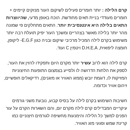
קרם הלילה :
יותר חומרים פעילים לשיקום העור מנזקים קיימים +
חומרים מעודדי בניית תאים מחודשת. הוכח באופן מדעי
, שהיווצרות
התאים בלילה היא אינטנסיבית יותר
. התאים מתחלקים פי שמונה
מהר יותר בלילה מאשר בצהריים ומשכך העור יפיק תועלת רבה יותר
משימוש בקרם לילה המכיל מרכיבי שיקום ובניה כגון E.G.F- ליקופן,
חומצה ליפואית, D.H.E.A ויטמין C ועוד.
קרם לילה הוא לרוב
עשיר
יותר מקרם היום ותפקידו להזין את העור,
לספק את הלחות הדרושה לו ולסייע בצמצום התופעות החיצוניות
המזיקות לו, דוגמת יובש (ממזג האוויר או מזגנים), רדיקאלים חופשיים,
זיהום אוויר וכדומה.
חשיבות השימוש בקרם לילה על בסיס קבוע, נובעת משני גורמים
עיקריים המבדילים קרם לילה מקרם יום, והם השארות הקרם על עור
הפנים למשך כל הלילה והימנעות מחשיפה לגורמים חיצוניים כמו
קרינת שמש ופגעי מזג האוויר.