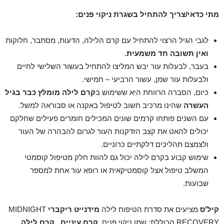
מתי כדאי/צריך להתחיל בשגרת ניקוי פנים:
לגבי הגיל הרצוי להתחיל עם קרם הלילה, הדעות, מסתבר, חלוקות
ואין תשובה חד משמעית
.
בעבר, לבעלות עור יבש המליצו להתחיל בעשור השלישי לחיים
ולבעלות עור שמן, עשור הרביעי – חמישי.
כיום, הסברה הרווחת היא ששימוש ב
קרם לילה מומלץ כבר בגיל
העשרה
שהינו מרכיב חשוב לטיפול באקנה או סבוראה למשל.
עם השנים פותחו קרמים שונים המכילים חומרים פעילים שחלקם
יכולים להאט את קצב הזדקנות העור לגרום להבהרה של העור
ולצמצם תהליכים דלקתיים כרוניים.
שימוש קבוע בקרם לילה יכול גם להוות חלק מטיפול קוסמטי
המשלב טיפול אצל קוסמטיקאית או רופא עור אחת למספר
שבועות.
קיל'ס
מציעים את סדרת הטיפוח לילה
מידנייט ריקברי
MIDNIGHT
RECOVERY הכוללת: שמן ניקוי פנים,
קרם עיניים
, קרם לילה