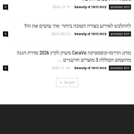
צוות היופי beauty-d
-
יולי 31, 2024
זירת המומחים
0
להתלבש לאירוע בצורה הטובה ביותר- איך עושים את זה?
צוות היופי beauty-d
-
מרץ 29, 2024
זירת המומחים
0
מותג הדרמו-קוסמטיקה CeraVe משיק לקיץ 2026 סדרת הגנה
מהשמש הכוללת 3 מוצרים חדשניים ...
צוות היופי beauty-d
-
מאי 11, 2026
זירת המומחים
0
טען עוד