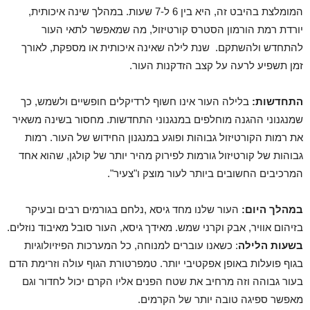
המומלצת בהיבט זה, היא בין 6 ל-7 שעות. במהלך שינה איכותית,
יורדת רמת הורמון הסטרס קורטיזול, מה שמאפשר לתאי העור
להתחדש ולהשתקם. שנת לילה שאינה איכותית או מספקת, לאורך
זמן תשפיע לרעה על קצב הזדקנות העור.
התחדשות:
בלילה העור אינו חשוף לרדיקלים חופשיים ולשמש, כך
שמנגנוני ההגנה מוחלפים במנגנוני התחדשות. מחסור בשינה משאיר
את רמות הקורטיזול גבוהות ופוגע במנגנון החידוש של העור. רמות
גבוהות של קורטיזול גורמות לפירוק מהיר יותר של קולגן, שהוא אחד
המרכיבים החשובים ביותר לעור מוצק ו"צעיר".
במהלך היום:
העור שלנו מחד גיסא ,נלחם בגורמים רבים ובעיקר
בזיהום אוויר, אבק וקרני שמש. מאידך גיסא, העור סובל מאיבוד נוזלים.
בשעות הלילה
: כשאנו עוברים למנוחה, כל המערכות הפיזיולוגיות
בגוף פועלות באופן אפקטיבי יותר. טמפרטורת הגוף עולה וזרימת הדם
בעור גבוהה וזה מרחיב את שטח הפנים אליו הקרם יכול לחדור וגם
מאפשר ספיגה טובה יותר של הקרמים.