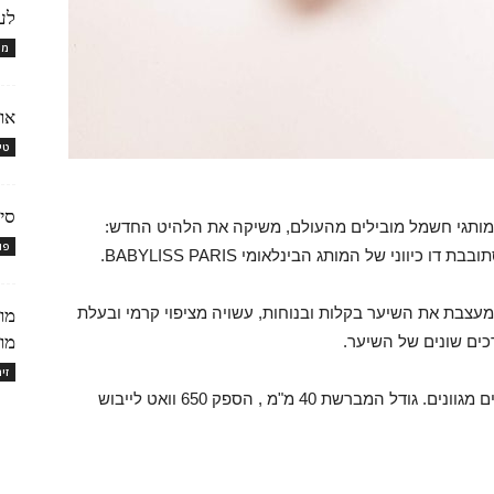
לע
מו
או
טי
סיד
מותגי חשמל מובילים מהעולם, משיקה את הלהיט החדש:
פו
ווני של המותג הבינלאומי BABYLISS PARIS.
צבת את השיער בקלות ובנוחות, עשויה מציפוי קרמי ובעלת
מות
מוס
כים שונים של השיער.
זי
כמו כן למברשת 2 דרגות חימום פלוס קירור לעיצובים מגוונים. גודל המברשת 40 מ"מ , הספק 650 וואט לייבוש