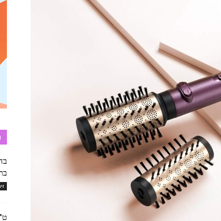
ת
בה
בת
זי
ט"ו