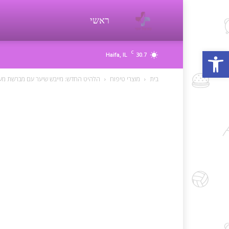
פורטל
ראשי
פתח סרגל נגישות
C
30.7
Haifa, IL
יופי
בית
מוצרי טיפוח
הלהיט החדש: מייבש שיער עם מברשת מעצבת: המותג BABYLISS מ
beauty
d