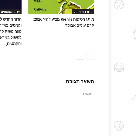
זירת המומחים
זירת המומחים
מותג הטיפוח Kiehl’s מציע לקיץ 2026:
הדור החדש לט
קרם עיניים אבוקדו
וקמטים באזור 
פוזה משיק קרם
לטיפול במראה
והקמטים,...
השאר תגובה