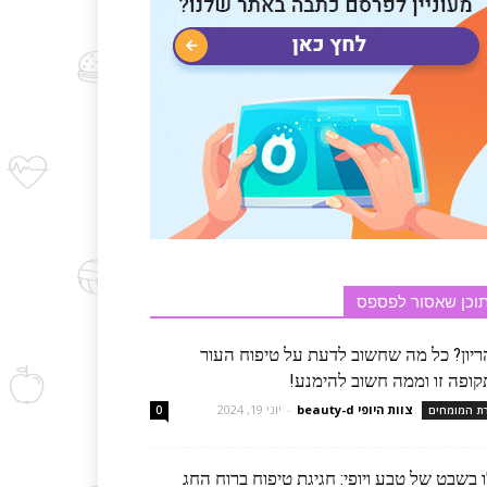
וכן שאסור לפספס
ריון? כל מה שחשוב לדעת על טיפוח העור
קופה זו וממה חשוב להימנע!
צוות היופי beauty-d
-
יוני 19, 2024
רת המומחים
0
 בשבט של טבע ויופי: חגיגת טיפוח ברוח החג