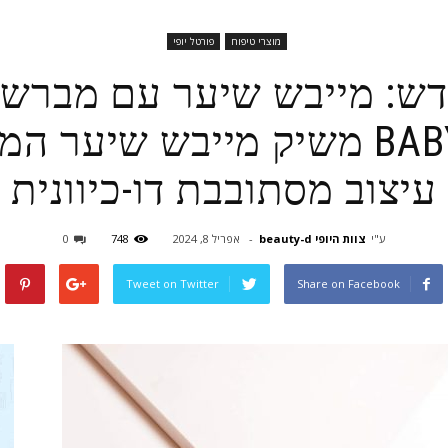
מוצרי טיפוח
פורטל יופי
ש: מייבש שיער עם מברש
המותג BABYLISS משיק מייבש ש
עיצוב מסתובבת דו-כיוונית
ע"י
צוות היופי beauty-d
-
אפריל 8, 2024
748
0
Tweet on Twitter
Share on Facebook