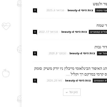
ור ולנפש
צוות היופי beauty-d
-
פברואר 6, 2025
צרי טיפוח
0
ר שמח
צוות היופי beauty-d
-
פברואר 17, 2022
פולים קוסמטיים
0
ור גבות
צוות היופי beauty-d
-
נובמבר 8, 2020
רטל יופי
0
ג האיפור הבינלאומי מייבלין ניו יורק משיק: סומק
 קרמי במרקם רך וקליל ...
צוות היופי beauty-d
-
מאי 26, 2026
רת המומחים
0
טען עוד