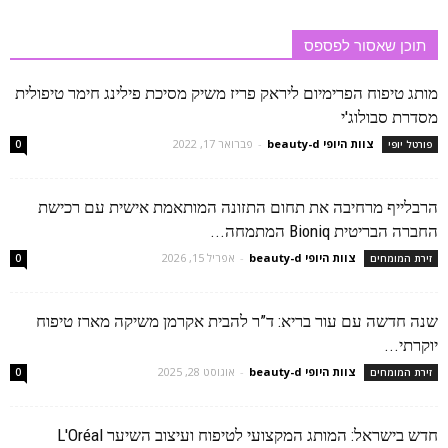
תוכן שאסור לפספס
מותג טיפוח הפרימיום ליראק פריז משיק מסיכת פילינג חימר טיפולית
מסדרת סבולוג'י
צוות היופי beauty-d
-
פברואר 17, 2022
פורטל יופי
0
הרבלייף מרחיבה את תחום התזונה המותאמת אישית עם רכישת
החברה הבריטית Bioniq המתמחה...
צוות היופי beauty-d
-
אפריל 15, 2026
זירת המומחים
0
שנה חדשה עם עור בריא: ד”ר להבית אקרמן משיקה מארז טיפוח
יוקרתי...
צוות היופי beauty-d
-
אוגוסט 28, 2025
זירת המומחים
0
חדש בישראל: המותג המקצועי לטיפוח ועיצוב השיער L'Oréal