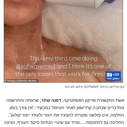
קים קרדישן בטיפול SOFWAVE צילום יחצ חול
אשת התקשורת ואייקון האסתטיקה,
דפנה שחר,
שראתה והתרשמה
מהדברים שכתבה קרדישאן לאחר הטיפול במכשיר: "אין צורך בזמן
החלמה, אינו פולשני ומטרתו להצעיר את העור ולעודד ייצור קולוגן",
החליטה גם להתנסות…..ומייד עם שינויי הנחיות פיקוד העורף, הגיעה