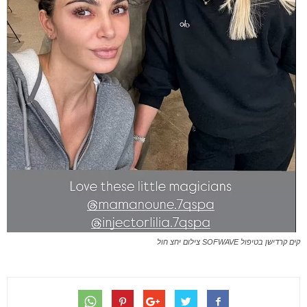
קים קרדישן בטיפול SOFWAVE צילום יחצ חול