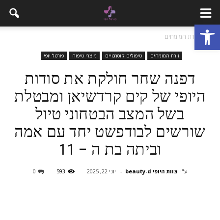
פתח סרגל נגישות
בית
זירת המומחים
זירת המומחים
טיפולים קוסמטיים
מוצרי טיפוח
פורטל יופי
דפנה שחר חולקת את סודות
היופי של קים קרדשיאן ומבטלת
בשל המצב הבטחוני טיול
שורשים לבודפשט יחד עם אמה
וביתה בת ה – 11
ע"י
צוות היופי beauty-d
-
יוני 22, 2025
593
0