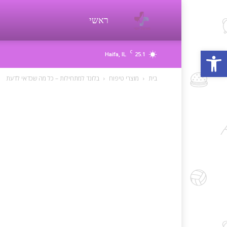
פורטל
ראשי
פתח סרגל נגישות
C
25.1
Haifa, IL
יופי
בית
מוצרי טיפוח
בלונד למתחילות – כל מה שכדאי לדעת
beauty
d