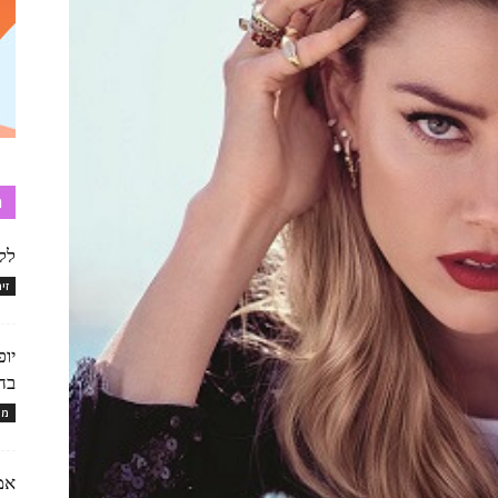
ת
לל
זי
בה
מו
אמ