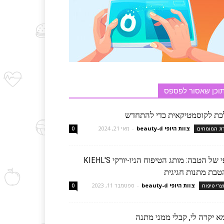
וכן שאסור לפספס
כת לקוסמטיקאית כדי להתחדש
צוות היופי beauty-d
-
מאי 21, 2024
רת המומחים
0
יופי של הטבה: מותג הטיפוח הניו-יורקי KIEHL'S
טבת מתנות חגיגית
צוות היופי beauty-d
-
ספטמבר 11, 2023
צרי טיפוח
0
א יקרה לי, קבלי ממני מתנה