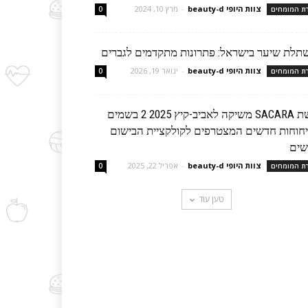
צוות היופי beauty-d
-
מרץ 10, 2024
רת המומחים
0
תלת שיער בישראל: פתרונות מתקדמים לגברים
צוות היופי beauty-d
-
ינואר 19, 2026
רת המומחים
0
רשת SACARA משיקה לאביב-קיץ 2025 2 בשמים
יחוחות חדשים המצטרפים לקולקציית הבישום
שים
צוות היופי beauty-d
-
אפריל 22, 2025
רת המומחים
0
טען עוד