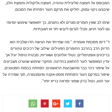
המבוסס על חומצה סליצילית טהורה, חומצה גליקולית וחומצת חלב,
שיבצעו ניקוי עמוק, יחליקו את מרקם העור ויפחיתו את הסבום.
שימו לב שאין חומרים מגרים ולא נחוצים, כך יתאפשר שימוש יומיומי
גם לעור רגיש, מבלי לגרום ליובש יתר או תגובתיות.
ד" דיפו מסכמת ואומרת: " מה שמייחד את הגישה הדו-שלבית הוא
הדיוק הרב בהרכב החומרים הפעילים: שילוב של רכיבים טהורים
בריכוזים אופטימליים, נטולי אלרגנים ושאריות, מבטיח טיפול יעיל אך
עדין המאפשר לעור להתאזן בהדרגה. מחקרי שימוש שנערכו מצביעים
על שיפור ניכר כבר מהשבועות הראשונים: הפחתה בכמות הפצעונים,
שיפור במרקם העור והפחתת פוסט-אקנה ופיגמנטציה, תוך שמירה על
עור רגוע, נטול ברק שומני ומראה בריא יותר".