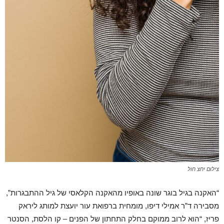
צילום יחצ חול
“האקנה בגיל בוגר שונה באופיו מהאקנה הקלאסי של גיל ההתבגרות”,
מסבירה ד”ר אמילי דיפו, מומחית ברפואת עור יועצת למותג ליראק
פריז, “הוא לרוב ממוקם בחלק התחתון של הפנים – קו הלסת, הסנטר