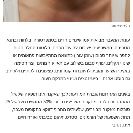
צילום יחצ חול
עונות המעבר מביאות עמן שינויים חדים בטמפרטורה, בלחות ובתנאי
הסביבה, המשפיעים ישירות על עור הפנים. בלוטות החלב נוטות
להפריש יותר סבום (שומן עורי) כתוצאה מהתייבשות פתאומית או
שינויי אקלים. עודף סבום בשילוב עם תאי עור מתים יוצר חסימה
בזקיקי השיער ומוביל להיווצרות קומדונים, פצעונים דלקתיים ולעיתים
גם פוסט-אקנה – פיגמנטציה ושינוי במרקם העור.
בשנים האחרונות גוברת המודעות לכך שאקנה אינו תופעה של גיל
ההתבגרות בלבד. מחקרים מצביעים כי עד 50% מהנשים מעל גיל 25
סובלות מאקנה מבוגרים, שלעיתים מחריף דווקא בתקופות מעבר,
תחת השפעות של הורמונים, סטרס, זיהום סביבתי ואורח חיים
אינטנסיבי.