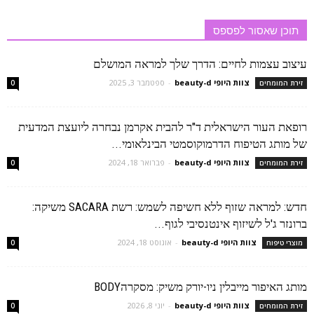
תוכן שאסור לפספס
עיצוב עצמות לחיים: הדרך שלך למראה המושלם
צוות היופי beauty-d
-
ספטמבר 3, 2025
זירת המומחים
0
רופאת העור הישראלית ד"ר להבית אקרמן נבחרה ליועצת המדעית
של מותג הטיפוח הדרמוקוסמטי הבינלאומי...
צוות היופי beauty-d
-
פברואר 18, 2024
זירת המומחים
0
חדש: למראה שזוף ללא חשיפה לשמש: רשת SACARA משיקה:
ברונזר ג'ל לשיזוף אינטנסיבי לגוף...
צוות היופי beauty-d
-
אוגוסט 18, 2024
מוצרי טיפוח
0
מותג האיפור מייבלין ניו-יורק משיק: מסקרהBODY
צוות היופי beauty-d
-
יוני 8, 2026
זירת המומחים
0