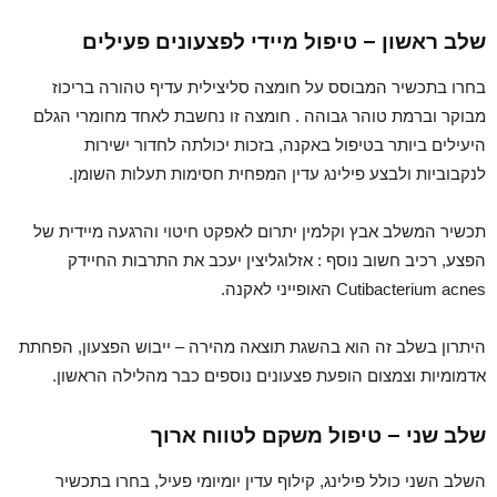
שלב ראשון – טיפול מיידי לפצעונים פעילים
בחרו בתכשיר המבוסס על חומצה סליצילית עדיף טהורה בריכוז
מבוקר וברמת טוהר גבוהה . חומצה זו נחשבת לאחד מחומרי הגלם
היעילים ביותר בטיפול באקנה, בזכות יכולתה לחדור ישירות
לנקבוביות ולבצע פילינג עדין המפחית חסימות תעלות השומן.
תכשיר המשלב אבץ וקלמין יתרום לאפקט חיטוי והרגעה מיידית של
הפצע, רכיב חשוב נוסף : אזלוגליצין יעכב את התרבות החיידק
Cutibacterium acnes האופייני לאקנה.
היתרון בשלב זה הוא בהשגת תוצאה מהירה – ייבוש הפצעון, הפחתת
אדמומיות וצמצום הופעת פצעונים נוספים כבר מהלילה הראשון.
שלב שני – טיפול משקם לטווח ארוך
השלב השני כולל פילינג, קילוף עדין יומיומי פעיל, בחרו בתכשיר