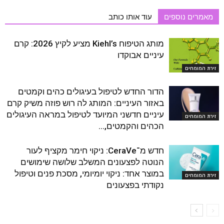
מאמרים נוספים
עוד אותו כותב
מותג הטיפוח Kiehl’s מציע לקיץ 2026: קרם
עיניים אבוקדו
זירת המומחים
הדור החדש לטיפול בעיגולים כהים וקמטים
באזור העיניים: המותג לה רוש פוזה משיק קרם
עיניים חדשני המיועד לטיפול במראה העיגולים
זירת המומחים
הכהים והקמטים,...
חדש מ־CeraVe: ניקוי חימר מקציף לעור
הנוטה לפצעונים המשלב שלושה שימושים
במוצר אחד: ניקוי יומיומי, מסכת פנים וטיפול
זירת המומחים
נקודתי בפצעונים