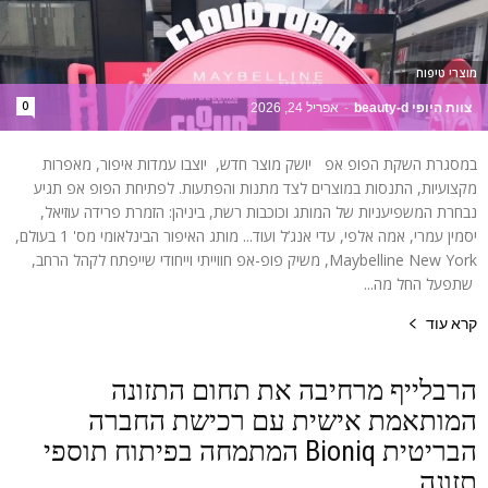
מוצרי טיפוח
0
צוות היופי beauty-d
-
אפריל 24, 2026
במסגרת השקת הפופ אפ יושק מוצר חדש, יוצבו עמדות איפור, מאפרות
מקצועיות, התנסות במוצרים לצד מתנות והפתעות. לפתיחת הפופ אפ תגיע
נבחרת המשפיעניות של המותג וכוכבות רשת, ביניהן: הזמרת פרידה עוזיאל,
יסמין עמרי, אמה אלפי, עדי אנג’ל ועוד... מותג האיפור הבינלאומי מס' 1 בעולם,
Maybelline New York, משיק פופ-אפ חווייתי וייחודי שייפתח לקהל הרחב,
שתפעל החל מה...
קרא עוד
הרבלייף מרחיבה את תחום התזונה
המותאמת אישית עם רכישת החברה
הבריטית Bioniq המתמחה בפיתוח תוספי
תזונה