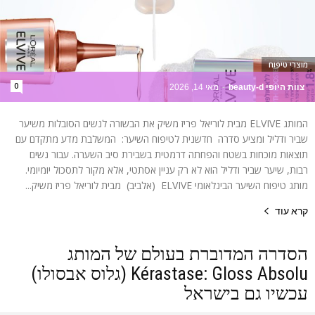
מוצרי טיפוח
0
צוות היופי beauty-d
-
מאי 14, 2026
המותג ELVIVE מבית לוריאל פריז משיק את הבשורה לנשים הסובלות משיער
שביר ודליל ומציע סדרה חדשנית לטיפוח השיער: המשלבת מדע מתקדם עם
תוצאות מוכחות בשטח והפחתה דרמטית בשבירת סיב השערה. עבור נשים
רבות, שיער שביר ודליל הוא לא רק עניין אסתטי, אלא מקור לתסכול יומיומי.
מותג טיפוח השיער הבינלאומי ELVIVE (אלביב) מבית לוריאל פריז משיק...
קרא עוד
הסדרה המדוברת בעולם של המותג
Kérastase: Gloss Absolu (גלוס אבסולו)
עכשיו גם בישראל