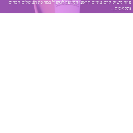
פוזה משיק קרם עיניים חדשני המיועד לטיפול במראה העיגולים הכהים
והקמטים,...