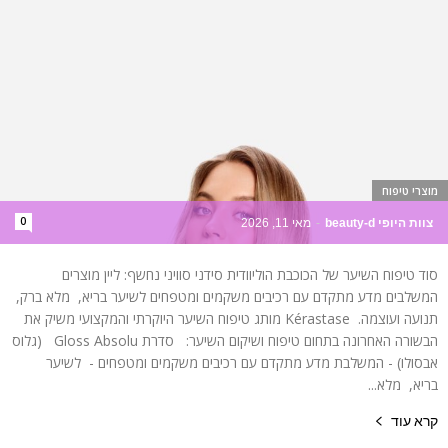
מוצרי טיפוח
0
צוות היופי beauty-d
-
מאי 11, 2026
סוד טיפוח השיער של הכוכבת הוליוודית סידני סוויני נחשף: ליין מוצרים
המשלבים מדע מתקדם עם רכיבים משקמים ומטפחים לשיער בריא, מלא ברק,
תנועה ועוצמה. Kérastase מותג טיפוח השיער היוקרתי והמקצועי משיק את
הבשורה האחרונה בתחום טיפוח ושיקום השיער: סדרת Gloss Absolu (גלוס
אבסולו) - המשלבת מדע מתקדם עם רכיבים משקמים ומטפחים - לשיער
בריא, מלא...
קרא עוד