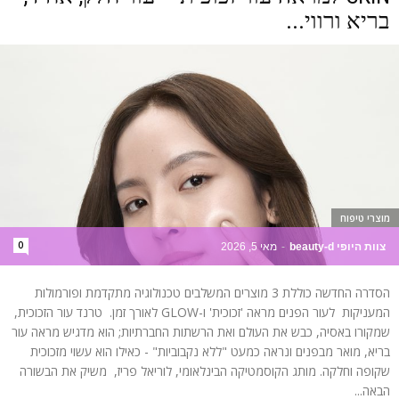
בריא ורווי...
מוצרי טיפוח
0
צוות היופי beauty-d
-
מאי 5, 2026
הסדרה החדשה כוללת 3 מוצרים המשלבים טכנולוגיה מתקדמת ופורמולות
המעניקות לעור הפנים מראה 'זכוכית' ו-GLOW לאורך זמן. טרנד עור הזכוכית,
שמקורו באסיה, כבש את העולם ואת הרשתות החברתיות; הוא מדגיש מראה עור
בריא, מואר מבפנים ונראה כמעט "ללא נקבוביות" - כאילו הוא עשוי מזכוכית
שקופה וחלקה. מותג הקוסמטיקה הבינלאומי, לוריאל פריז, משיק את הבשורה
הבאה...