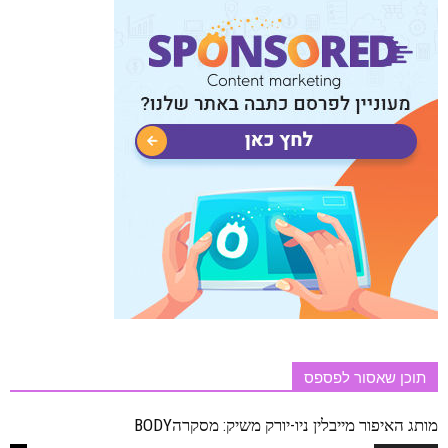
תוכן שאסור לפספס
מותג האיפור מייבלין ניו-יורק משיק: מסקרהBODY