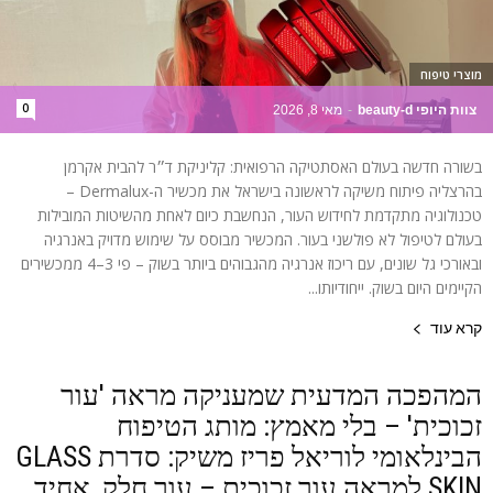
מוצרי טיפוח
0
צוות היופי beauty-d
-
מאי 8, 2026
בשורה חדשה בעולם האסתטיקה הרפואית: קליניקת ד״ר להבית אקרמן
בהרצליה פיתוח משיקה לראשונה בישראל את מכשיר ה-Dermalux –
טכנולוגיה מתקדמת לחידוש העור, הנחשבת כיום לאחת מהשיטות המובילות
בעולם לטיפול לא פולשני בעור. המכשיר מבוסס על שימוש מדויק באנרגיה
ובאורכי גל שונים, עם ריכוז אנרגיה מהגבוהים ביותר בשוק – פי 3–4 ממכשירים
הקיימים היום בשוק. ייחודיותו...
קרא עוד
המהפכה המדעית שמעניקה מראה 'עור
זכוכית' – בלי מאמץ: מותג הטיפוח
הבינלאומי לוריאל פריז משיק: סדרת GLASS
SKIN למראה עור זכוכית – עור חלק, אחיד,