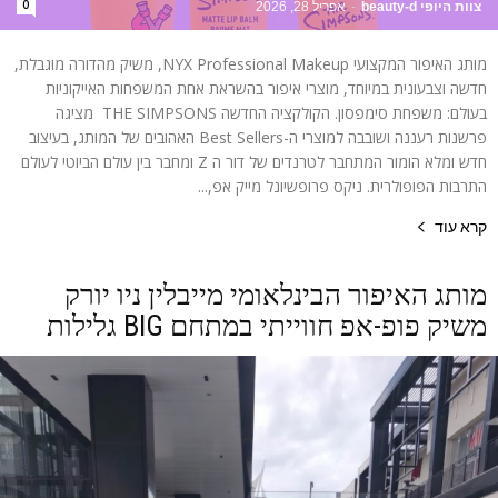
0
צוות היופי beauty-d
-
אפריל 28, 2026
מותג האיפור המקצועי NYX Professional Makeup, משיק מהדורה מוגבלת,
חדשה וצבעונית במיוחד, מוצרי איפור בהשראת אחת המשפחות האייקוניות
בעולם: משפחת סימפסון. הקולקציה החדשה THE SIMPSONS מציגה
פרשנות רעננה ושובבה למוצרי ה-Best Sellers האהובים של המותג, בעיצוב
חדש ומלא הומור המתחבר לטרנדים של דור ה Z ומחבר בין עולם הביוטי לעולם
התרבות הפופולרית. ניקס פרופשיונל מייק אפ,...
קרא עוד
מותג האיפור הבינלאומי מייבלין ניו יורק
משיק פופ-אפ חווייתי במתחם BIG גלילות