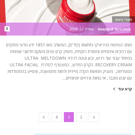
מוצרי טיפוח
0
צוות היופי beauty-d
-
אפריל 12, 2026
מותג הטיפוח הניו־יורקי Kiehl’s (קיל'ס), המשלב מאז 1851 ידע מדעי מתקדם
עם רכיבים איכותיים ומסורת רוקחית, משיק קרם פנים משקם חדשני שפותח
במיוחד עבור עור רגיש, יבש ונוטה לגירוי: ULTRA MELTDOWN
RECOVERY CREAM. הקרם החדש, המצטרף לסדרת ULTRA FACIAL
המצליחה, מעניק תחושת הקלה מיידית ולחות מתמשכת, ומסייע בהתמודדות
עם יובש מוגבר, אי נוחות וגירויים יומיומיים....
קרא עוד
4
3
2