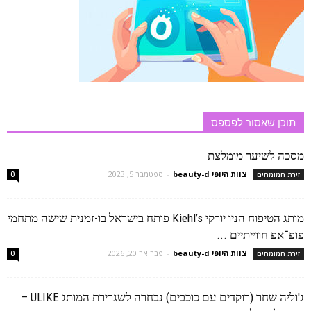
תוכן שאסור לפספס
מסכה לשיער מומלצת
צוות היופי beauty-d
-
ספטמבר 5, 2023
זירת המומחים
0
מותג הטיפוח הניו יורקי Kiehl’s פותח בישראל בו-זמנית שישה מתחמי
פופ־אפ חווייתיים ...
צוות היופי beauty-d
-
פברואר 20, 2026
זירת המומחים
0
ג'וליה שחר (רוקדים עם כוכבים) נבחרה לשגרירת המותג ULIKE –