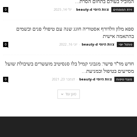
המוביל בעולם בתחום הסרת...
צוות היופי beauty-d
-
יולי 14, 2025
זירת המומחים
0
ספא מלון וולדורף אסטוריה חוגג שנה עם טיפולי פנים ובשמים
בהתאמה אישית
צוות היופי beauty-d
-
יוני 16, 2022
פורטל יופי
0
חדש מד"ר פישר: מגבוני קמיל בלו סנסיטיב מועשרים בשיבולת שועל
מסייעים בטיפול ובמניעת...
צוות היופי beauty-d
-
דצמבר 23, 2021
מוצרי טיפוח
0
טען עוד