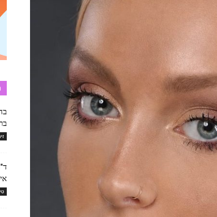
ת
בה
בת
זי
ד"ר
איי
טי