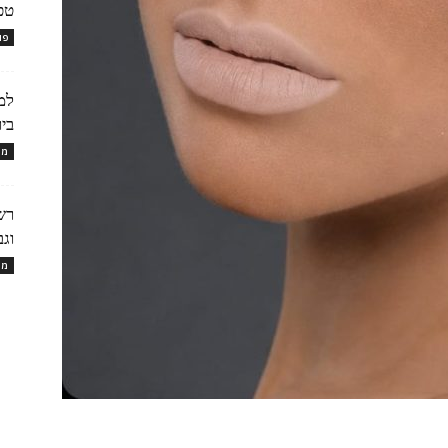
טכ
פו
למ
ביו
מו
וגבר
מו