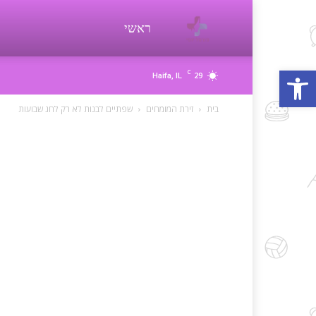
פורטל
ראשי
פתח סרגל נגישות
C
29
Haifa, IL
יופי
בית
זירת המומחים
שפתיים לבנות לא רק לחג שבועות
beauty
d