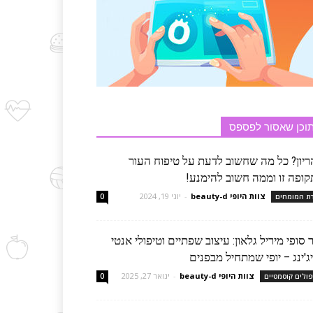
וכן שאסור לפספס
ריון? כל מה שחשוב לדעת על טיפוח העור
קופה זו וממה חשוב להימנע!
צוות היופי beauty-d
-
יוני 19, 2024
רת המומחים
0
 סופי מיריל גלאון: עיצוב שפתיים וטיפולי אנטי
ג'ינג – יופי שמתחיל מבפנים
צוות היופי beauty-d
-
ינואר 27, 2025
פולים קוסמטיים
0