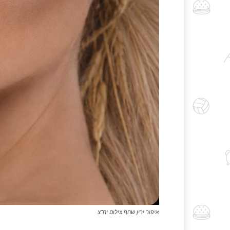
איפור ירין שחף צילום יח"צ