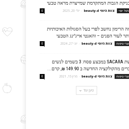
ניקת הגבות המתקדמת שמייצרת מראה טבעי
צוות היופי beauty-d
-
יולי 20, 2025
רטל יופי
0
ה הרימון נחשב לפרי בעל הסגולות האיכותיות
תר לעור הפנים – והאנטי אייג’ינג הטבעי
צוות היופי beauty-d
-
יוני 27, 2024
צרי טיפוח
0
רשת SACARA במבצע פסח: 3 בשמים לנשים
ים מהקולקציה החדשה ב 149.90 ₪, קרם...
צוות היופי beauty-d
-
מרץ 15, 2021
צרי טיפוח
0
טען עוד