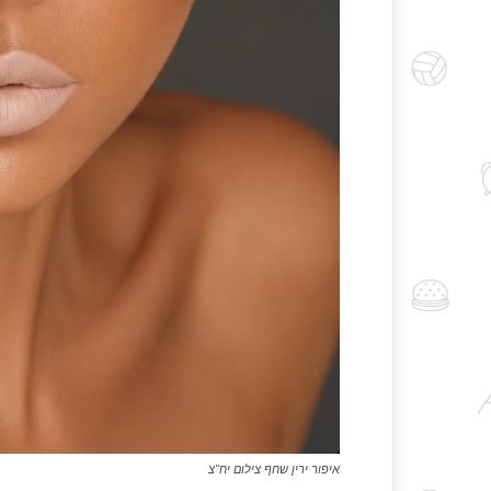
איפור ירין שחף צילום יח"צ