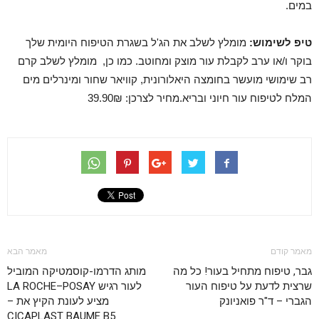
במים.
טיפ לשימוש:
מומלץ לשלב את הג'ל בשגרת הטיפוח היומית שלך
בוקר ו/או ערב לקבלת עור מוצק ומחוטב. כמו כן, מומלץ לשלב קרם
רב שימושי מועשר בחומצה היאלורונית, קוויאר שחור ומינרלים מים
המלח לטיפוח עור חיוני ובריא.מחיר לצרכן: 39.90₪
מאמר קודם
מאמר הבא
גבר, טיפוח מתחיל בעור! כל מה
מותג הדרמו-קוסמטיקה המוביל
שרצית לדעת על טיפוח העור
לעור רגיש LA ROCHE–POSAY
הגברי – ד"ר פואניונק
מציע לעונת הקיץ את –
CICAPLAST BAUME B5