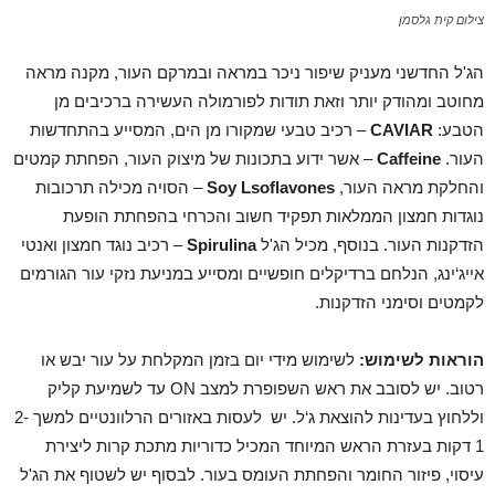
צילום קית גלסמן
הג'ל החדשני מעניק שיפור ניכר במראה ובמרקם העור, מקנה מראה
מחוטב ומהודק יותר וזאת תודות לפורמולה העשירה ברכיבים מן
הטבע:
CAVIAR
– רכיב טבעי שמקורו מן הים, המסייע בהתחדשות
העור.
Caffeine
– אשר ידוע בתכונות של מיצוק העור, הפחתת קמטים
והחלקת מראה העור,
Soy Lsoflavones
– הסויה מכילה תרכובות
נוגדות חמצון הממלאות תפקיד חשוב והכרחי בהפחתת הופעת
הזדקנות העור. בנוסף, מכיל הג'ל
Spirulina
– רכיב נוגד חמצון ואנטי
אייג‘ינג, הנלחם ברדיקלים חופשיים ומסייע במניעת נזקי עור הגורמים
לקמטים וסימני הזדקנות.
הוראות לשימוש:
לשימוש מידי יום בזמן המקלחת על עור יבש או
רטוב. יש לסובב את ראש השפופרת למצב ON עד לשמיעת קליק
וללחוץ בעדינות להוצאת ג‘ל. יש לעסות באזורים הרלוונטיים למשך 2-
1 דקות בעזרת הראש המיוחד המכיל כדוריות מתכת קרות ליצירת
עיסוי, פיזור החומר והפחתת העומס בעור. לבסוף יש לשטוף את הג'ל