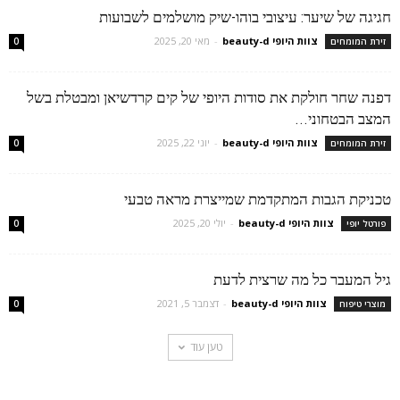
חגיגה של שיער: עיצובי בוהו-שיק מושלמים לשבועות
צוות היופי beauty-d
-
מאי 20, 2025
זירת המומחים
0
דפנה שחר חולקת את סודות היופי של קים קרדשיאן ומבטלת בשל
המצב הבטחוני...
צוות היופי beauty-d
-
יוני 22, 2025
זירת המומחים
0
טכניקת הגבות המתקדמת שמייצרת מראה טבעי
צוות היופי beauty-d
-
יולי 20, 2025
פורטל יופי
0
גיל המעבר כל מה שרצית לדעת
צוות היופי beauty-d
-
דצמבר 5, 2021
מוצרי טיפוח
0
טען עוד