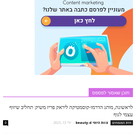
תוכן שאסור לפספס
לראשונה, מותג הדרמו-קוסמטיקה ליראק פריז משיק: תחליב שיזוף
עצמי לגוף
צוות היופי beauty-d
-
יולי 13, 2025
זירת המומחים
0