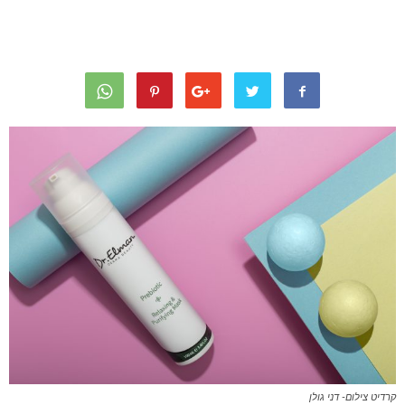
קרדיט צילום- דני גולן