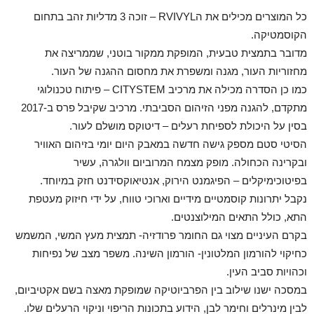
כל המוצרים מכילים את הRVIVYL – זוכה 3 מדליות זהב בתחום
הקוסמטיקה.
מדובר בתמצית טבעית, המופקת ממקור בוטני, שממריצה את
מחזוריות העור, מגנה ומשפרת את מחסום ההגנה של העור.
כמו כן הסדרה מכילה את מרכיב CITYSTEM – פיתוח טכנולוגי
מתקדם, להגנה מפני הזיהום הסביבתי. מרכיב שקיבל פרס ב-2017
בסין על היכולת לספיחת רעלים – דיטוקס מושלם לעור.
הסיטי סטם מספק גישה חדשה במאבק היום יומי בזיהום האוויר
ובקרינה הכחולה. מופק מצמח המרוביום וולגרה, עשיר
בפיטוכימיקלים – הפיגמנט הירוק, אנטיאוקסידנט חזק במיוחד.
נקבל יתרונות קוסמטיים מידיים וארוכי טווח, על ידי חיזוק מעטפת
התא, כולל התאים המילוצנטים.
בקרם העיניים מצוי גם החומר פרודזיה- תמצית מעץ המשי, המשמש
כחיקוי להורמון המלטונין- הורמון השינה. משפר מצב של נפיחות
וכהויות סביב העין.
במסכה ישנו שילוב בין הפרביוטיקה שמופקת מאצה בשם אקטיביום,
לבין מינרלים וחימר לבן, הידוע בתכונות הריפוי וניקוי הרעלים שלו.