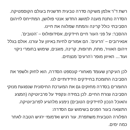
רשת ד"ר אלמן משיקה סדרה טבעית חדשנית בעולם הקוסמטיקה.
הסדרה נותנת מענה למושג החדש: אנטי פולושן, המתייחס לזיהום
הסביבתי כולל קרינה והמתח שמלווה את חיינו.
ההסבר: על פני העור חיים חיידקים, אסידופולוס – 'הטובים'.
אנאירובים – 'הרעים'. הם אמורים לחיות באיזון על עורנו. אולם בגלל
זיהום האוויר, מתח, תרופות, קרינה, מזגנים, שימוש בחומרי ניקוי
ועוד… האיזון מופר ו'הרעים' מנצחים.
לכן העיקרון שעומד מאחורי קונספט הסדרה, הוא לחזק ולשפר את
הסביבה התומכת בחיידקים הידידותיים לנו.
החומרים בסדרה מחזקים גם את המערכת החיסונית שנפגעת מנזקי
הסביבה וצורת החיים. לכן במידה ונקפיד על פרביוטיקה (המצע
והאוכל הנכון לחיידקים הטובים) נימנע מלהגיע לפרוביוטיקה.
התוצאה בעור הפנים בשימוש עם הסדרה:
הפלורה הטבעית משתפרת. עור רגיש ואדמומי ירגיש הטבה לאחר
כמה ימים.