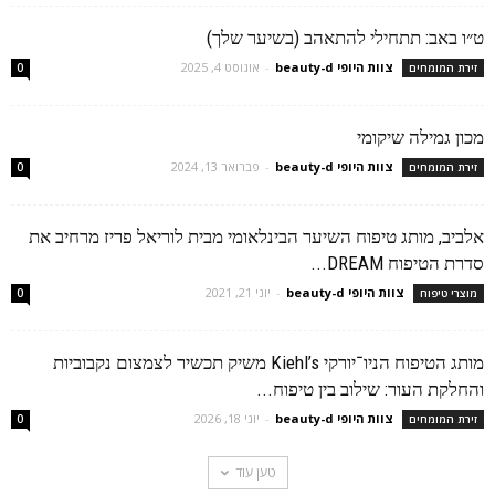
ט״ו באב: תתחילי להתאהב (בשיער שלך)
צוות היופי beauty-d
-
אוגוסט 4, 2025
זירת המומחים
0
מכון גמילה שיקומי
צוות היופי beauty-d
-
פברואר 13, 2024
זירת המומחים
0
אלביב, מותג טיפוח השיער הבינלאומי מבית לוריאל פריז מרחיב את
סדרת הטיפוח DREAM...
צוות היופי beauty-d
-
יוני 21, 2021
מוצרי טיפוח
0
מותג הטיפוח הניו־יורקי Kiehl’s משיק תכשיר לצמצום נקבוביות
והחלקת העור: שילוב בין טיפוח...
צוות היופי beauty-d
-
יוני 18, 2026
זירת המומחים
0
טען עוד