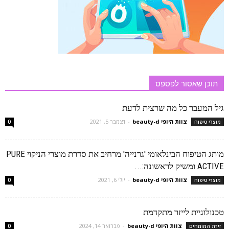
תוכן שאסור לפספס
גיל המעבר כל מה שרצית לדעת
צוות היופי beauty-d
-
דצמבר 5, 2021
מוצרי טיפוח
0
מותג הטיפוח הבינלאומי 'גרנייה' מרחיב את סדרת מוצרי הניקוי PURE
ACTIVE ומשיק לראשונה:...
צוות היופי beauty-d
-
יולי 6, 2021
מוצרי טיפוח
0
טכנולוגיית לייזר מתקדמת
צוות היופי beauty-d
-
פברואר 14, 2024
זירת המומחים
0