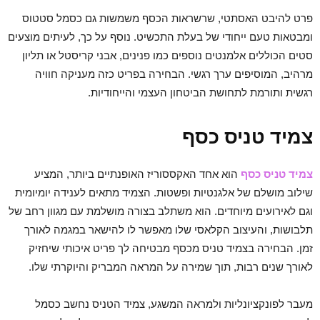
פרט להיבט האסתטי, שרשראות הכסף משמשות גם כסמל סטטוס
ומבטאות טעם ייחודי של בעלת התכשיט. נוסף על כך, לעיתים מוצעים
סטים הכוללים אלמנטים נוספים כמו פנינים, אבני קריסטל או תליון
מרהיב, המוסיפים ערך רגשי. הבחירה בפריט כזה מעניקה חוויה
רגשית ותורמת לתחושת הביטחון העצמי והייחודיות.
צמיד טניס כסף
צמיד טניס כסף
הוא אחד האקססוריז האופנתיים ביותר, המציע
שילוב מושלם של אלגנטיות ופשטות. הצמיד מתאים לענידה יומיומית
וגם לאירועים מיוחדים. הוא משתלב בצורה מושלמת עם מגוון רחב של
תלבושות, והעיצוב הקלאסי שלו מאפשר לו להישאר במגמה לאורך
זמן. הבחירה בצמיד טניס מכסף מבטיחה לך פריט איכותי שיחזיק
לאורך שנים רבות, תוך שמירה על המראה המבריק והיוקרתי שלו.
מעבר לפונקציונליות ולמראה המשגע, צמיד הטניס נחשב כסמל