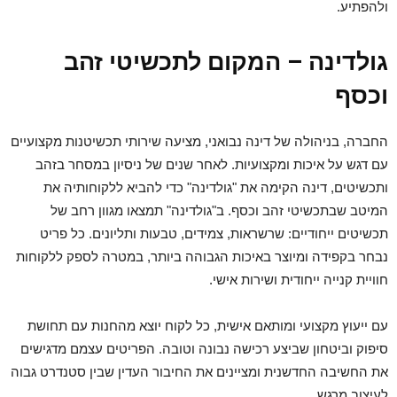
ולהפתיע.
גולדינה – המקום לתכשיטי זהב
וכסף
החברה, בניהולה של דינה נבואני, מציעה שירותי תכשיטנות מקצועיים
עם דגש על איכות ומקצועיות. לאחר שנים של ניסיון במסחר בזהב
ותכשיטים, דינה הקימה את "גולדינה" כדי להביא ללקוחותיה את
המיטב שבתכשיטי זהב וכסף. ב"גולדינה" תמצאו מגוון רחב של
תכשיטים ייחודיים: שרשראות, צמידים, טבעות ותליונים. כל פריט
נבחר בקפידה ומיוצר באיכות הגבוהה ביותר, במטרה לספק ללקוחות
חוויית קנייה ייחודית ושירות אישי.
עם ייעוץ מקצועי ומותאם אישית, כל לקוח יוצא מהחנות עם תחושת
סיפוק וביטחון שביצע רכישה נבונה וטובה. הפריטים עצמם מדגישים
את החשיבה החדשנית ומציינים את החיבור העדין שבין סטנדרט גבוה
לעיצוב מרגש.