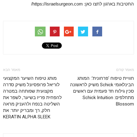
החטיבות בארגון לחצו כאן: https://israelsurgeon.com/
מאמר קודם
מאמר הבא
חוויית טיפוח 'פרחונית': המותג
מותג טיפוח השיער המקצועי
הבינלאומי Schick משיק לראשונה
לוריאל פרופסיונל משיק סדרה
סכין גילוח חד פעמית עם ראשים
מקצועית שפותחה במטרה
מתחלפים: Schick Intuition
להפחית פריז בשיער, לשפר את
Blossom
השליטה בנפח ולהעניק מראה
חלק, רך ומבריק יותר: את
KERATIN ALPHA SLEEK