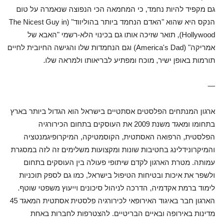
גם מקפיד להיות נחמד, כי המחמאה הכי הנפוצה שנאמרה על טום
הנקס היא שהוא "האדם הנחמד ביותר בהוליווד" (The Nicest Guy in
Hollywood), תואר שזיכה אותו גם בכינוי הלא-רשמי "האבא של
אמריקה" (America's Dad) וגם הנחמדות שלו והגישה החיובית לחיים
תורמות באופן ישיר, מוכח ומפתיע לבריאותו ולמראה שלו.
—
ארגון המנתחים הפלסטים אסתטיים בישראל הוא הגדול ביותר בארץ
בתחומו ומאגד משנת 2009 את העוסקים בתחום הכירורגיה
הפלסטית, הרפואה האסתטית, הקוסמטיקה, המיקרופיגמנטציה
והמיקרונידלינג בחטיבות שונות ומקצועות משלימים זה לזה במסגרת
עמותה. מטרת הארגון לקדם שיתופי פעולה בין העוסקים בתחום
ולשפר את איכות ובטיחות הטיפול בישראל, כמו גם לספק תוכניות
לימוד ברמת אקדמיה, הדרכה לניהול סיכונים וייעוץ משפטי שוטף.
הארגון חבר באיגוד האירופאי לכירורגיה פלסטית אסתטית המאגד 45
מדינות באירופה ובאיים הבריטיים. להצטרפות לחברות באחת