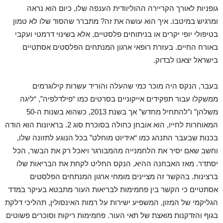
גופניות לאורך הקריירה ההוליוודית הענפה שלו, כיום הוא נראה
ומרגיש במיטבו. איך הוא עושה את זה? מתברר שהסוד שלו לא טמון
בטיפולי יופי יקרים או בניתוחים פלסטיים, אלא בשינוי דרמטי ועקבי
באורח החיים. בעזרת רופאי ארגון המנתחים הפלסטים אסתטיים
בישראל יצאנו לבדוק.
בעבר, הנקס היה מוכר כמי שהעלה והוריד עשרות קילוגרמים
ממשקלו עבור תפקידים אייקוניים בסרטים כמו “פילדלפיה”, “ליגה
משלהן” ו”להתחיל מחדש” אך בשנת 2013, כשהוא בשנות ה-50
המאוחרות לחייו, הוא אובחן כחולה בסוכרת סוג 2. בראיונות הוא הודה
בכנות שבעבר התנהג כמו “אידיוט מוחלט” בכל הנוגע לתזונה שלו,
וחשב שאם יסיר את הלחמנייה מהמבורגר ויאכל רק את הבשר, הכל
יסתדר. מאז האבחנה ההיא, הנקס החליט לקחת את הבריאות שלו
ברצינות. בהקשר זה מציינים מומחי ארגון המנתחים הפלסטים
אסתטיים כי הקשר בין פחמימות לבריאות העור מתבטא בעיקר במדד
הגליקמי של המזון, המשפיע ישירות על רמות האינסולין, תהליכי דלקת
בגוף והזדקנות מואצת של תאי העור. פחמימות ריקות וסוכרים פשוטים