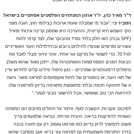
ד"ר מאיר כהן, יו"ר ארגון המנתחים הפלסטים אסתטיים בישראל
הסביר כי:
"עבור מי שמבלה שעות ארוכות בצילומי חוץ, הגנה מפני
נזקי השמש היא קריטית, וההערכה היא שמסנן קרינה איכותי ופעיל
(SPF גבוה) הוא חלק בלתי נפרד מהבוקר שלו, לצד קרמי לחות
עשירים וסרומים שנועדו להילחם ביובש ובהידלדלות העור האופייניים
לגיל 70. כדי לשמור על מרקם עור אחיד, זוהר וחיוני מבלי לאבד את
הבעות הפנים המפורסמות והאותנטיות שלו, ייתכן מאוד שהוא משלב
טיפולים דרמטולוגיים שמרניים – כגון טיפולי פילינג קלים לחידוש עדין
של תאי העור, או בוסטרים של לחות ואקסוזומים למראה מואר. גישה
זו של תחזוקה חכמה ובלתי מתאמצת מתאימה בדיוק לפרסונה שלו:
להיראות הכי טוב שאפשר, אבל להישאר טבעי לגמרי."
לסיכום: עקביות, הקשבה לגוף, וויתור על הרגלים מזיקים הם המפתח
האמיתי להזדקנות בריאה, חיונית וזורחת. כנראה שלפעמים צריך
פשוט להמשיך לרוץ בדיוק כמו פורסט גאמפ, רק עם תזונה נכונה
בדרך התורמת משמעותית גם למראה עור בריא. אגב מסתבר שהוא