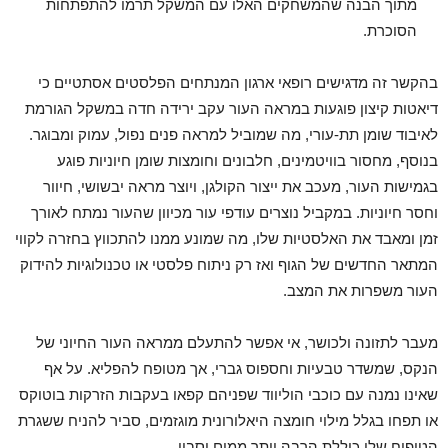
מתוך הבנה שהמשחקים האלו עם המשקל תרמו להתפתחות
הסוכרת.
בהקשר זה מדגישים רופאי ארגון המנתחים הפלסטים אסתטיים כי
דיאטות קיצון פוגעות במראה העור עקב ירידה חדה במשקל הגורמת
לאיבוד שומן תת-עורי, מה שמוביל למראה פנים נפול, עמוק ומבוגר.
בנוסף, מחסור בוויטמינים, חלבונים וחומצות שומן חיוניות פוגע
בגמישות העור, מעכב את ייצור הקולגן, ויוצר מראה יבשושי, חיוור
וחסר חיוניות. במקביל נוצרים עודפי עור מכיוון שהעור נמתח לאורך
זמן ומאבד את האלסטיות שלו, מה שמונע ממנו להתכווץ בחזרה לקווי
המתאר החדשים של הגוף ואז רק ניתוח פלסטי או טכנולוגיות להידוק
העור משפרות את המצב.
מעבר לתזונה ולכושר, אי אפשר להתעלם ממראה העור החיוני של
הנקס, שמשדר טבעיות וחספוס גברי, אך מטופח להפליא. על אף
שאינו נמנה עם כוכבי הוליווד שפניהם קפאו בעקבות הזרקות בוטוקס
או תפחו בגלל מילוי חומצה היאלורונית מוגזמים, סביר להניח ששגרת
הטיפוח שלו כוללת הרבה יותר ממים וסבון.