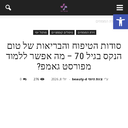
פתח סרגל נגישות
בית
זירת המומחים
זירת המומחים
טיפולים קוסמטיים
פורטל יופי
סודות הטיפוח והבריאות של טום
הנקס בגיל 70 – מה אפשר ללמוד
מפורסט גאמפ?
ע"י
צוות היופי beauty-d
-
יולי 8, 2026
276
0