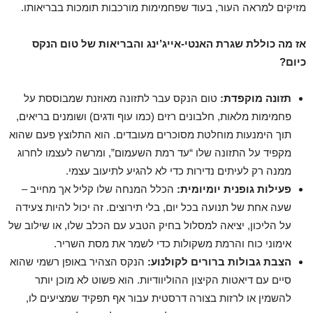
מזיקים למראה העור, בעוד שפחמימות מורכבות תומכות בבריאותו.
אז מה כוללת שגרת האנטי-אייג’ינג והבריאות של טום הנקס
כיום?
תזונה מוקפדת:
טום הנקס עבר לתזונה מאוזנת שמבוססת על
פחמימות מלאות, חלבונים רזים (כמו עוף ודגים) ושומנים בריאים,
תוך הימנעות מוחלטת מסוכרים מעובדים. הוא התלוצץ פעם שהוא
מקפיד על התזונה שלו “עד רמת השעמום”, ומרשה לעצמו לחרוג
ממנה רק לעיתים נדירות כדי לא להגיע לתיעוב עצמי.
פעילות גופנית יומיומית:
הכלל המנחה שלו קליל אך מחייב –
שעה אחת של תנועה בכל יום, בלי תירוצים. זה יכול להיות צעידה
על הליכון, יציאה למסלול בחיק הטבע עם הכלב שלו, או שילוב של
אימוני כוח והרמת משקולות כדי לשמר את מסת השריר.
הצבת גבולות ברורים לקולנוע:
הנקס הצהיר באופן רשמי שהוא
סיים עם דיאטות הקיצון ההוליוודיות. הוא פשוט לא מוכן יותר
להשמין או לרזות בצורה דרסטית עבור אף תפקיד שמציעים לו,