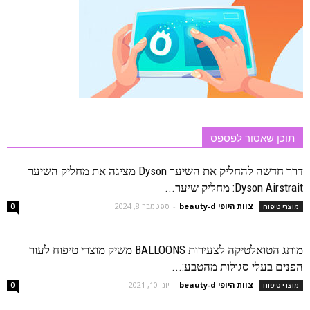
תוכן שאסור לפספס
דרך חדשה להחליק את השיער Dyson מציגה את מחליק השיער
Dyson Airstrait: מחליק שיער...
צוות היופי beauty-d
-
ספטמבר 8, 2024
מוצרי טיפוח
0
מותג הטואלטיקה לצעירות BALLOONS משיק מוצרי טיפוח לעור
הפנים בעלי סגולות מהטבע:...
צוות היופי beauty-d
-
יוני 10, 2021
מוצרי טיפוח
0