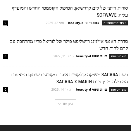
סודות היופי של קים קרדשיאן: הטיפול הקוסמטי החדש והמועדף
עליה: SOFWAVE
צוות היופי beauty-d
-
מאי 12, 2025
טיפולים קוסמטיים
0
סדרת האנטי איי'גינג רויטליפט פילר של לוריאל פריז מתרחבת עם
קרם לחות חדש
צוות היופי beauty-d
-
מאי 11, 2022
מוצרי טיפוח
0
רשת SACARA משיקה קולקציית איפור מקצועי בשיתוף המאפרת
המובילה: מרין נידם SACARA X MARIN
צוות היופי beauty-d
-
ינואר 14, 2025
מוצרי טיפוח
0
טען עוד