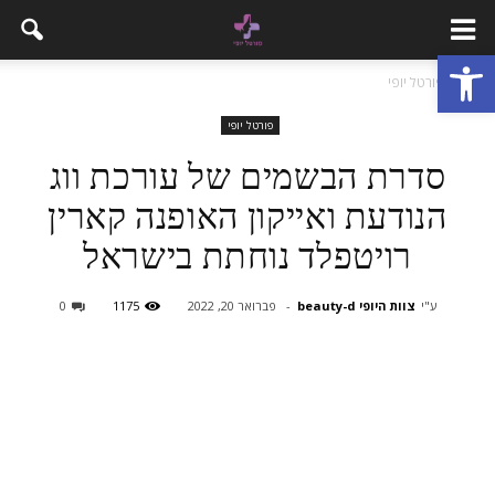
פתח סרגל נגישות
בית
פורטל יופי
פורטל יופי
סדרת הבשמים של עורכת ווג
הנודעת ואייקון האופנה קארין
רויטפלד נוחתת בישראל
ע"י
צוות היופי beauty-d
-
פברואר 20, 2022
1175
0