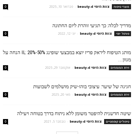
צוות היופי beauty-d
-
פברואר 10, 2025
מוצרי טיפוח
0
מדריך לכלה: כך תגיעי זוהרת ליום החתונה
צוות היופי beauty-d
-
יוני 12, 2022
פורטל יופי
0
מותג הטיפוח ליראק פריז יוצא במבצעי שופינג IL: 20%-50% הנחה על
מגוון...
צוות היופי beauty-d
-
אוקטובר 29, 2025
זירת המומחים
0
חגיגה של שיער: עיצובי בוהו-שיק מושלמים לשבועות
צוות היופי beauty-d
-
מאי 20, 2025
זירת המומחים
0
שיטה חדשנית להיפטר משומן ללא ניתוח בדרך בטוחה ויעילה
צוות היופי beauty-d
-
נובמבר 5, 2021
טיפולים קוסמטיים
0