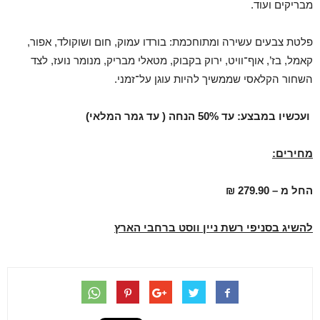
מבריקים ועוד.
פלטת צבעים עשירה ומתוחכמת: בורדו עמוק, חום ושוקולד, אפור,
קאמל, בז’, אוף־וויט, ירוק בקבוק, מטאלי מבריק, מנומר נועז, לצד
השחור הקלאסי שממשיך להיות עוגן על־זמני.
ועכשיו במבצע: עד 50% הנחה
( עד גמר המלאי
)
מחירים:
החל מ – 279.90 ₪
להשיג בסניפי רשת ניין ווסט ברחבי הארץ