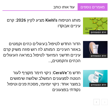
מאמרים נוספים
עוד אותו כותב
מותג הטיפוח Kiehl’s מציע לקיץ 2026: קרם
עיניים אבוקדו
זירת המומחים
הדור החדש לטיפול בעיגולים כהים וקמטים
באזור העיניים: המותג לה רוש פוזה משיק קרם
עיניים חדשני המיועד לטיפול במראה העיגולים
זירת המומחים
הכהים והקמטים,...
חדש מ־CeraVe: ניקוי חימר מקציף לעור
הנוטה לפצעונים המשלב שלושה שימושים
במוצר אחד: ניקוי יומיומי, מסכת פנים וטיפול
זירת המומחים
נקודתי בפצעונים