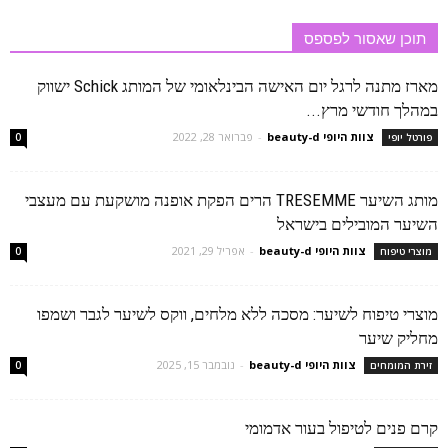
תוכן שאסור לפספס
מארז מתנה לרגל יום האישה הבינלאומי של המותג Schick ישווק
במהלך חודשי מרץ...
צוות היופי beauty-d
-
פברואר 28, 2022
פורטל יופי
0
מותג השיער TRESEMME הרים הפקת אופנה מושקעת עם מעצבי
השיער המובילים בישראל
צוות היופי beauty-d
-
אפריל 29, 2021
מוצרי טיפוח
0
מוצרי טיפוח לשיער: מסכה ללא מלחים, ווקס לשיער לגבר ושמפו
מחליק שיער
צוות היופי beauty-d
-
נובמבר 15, 2025
זירת המומחים
0
קרם פנים לטיפול בעור אדמומי