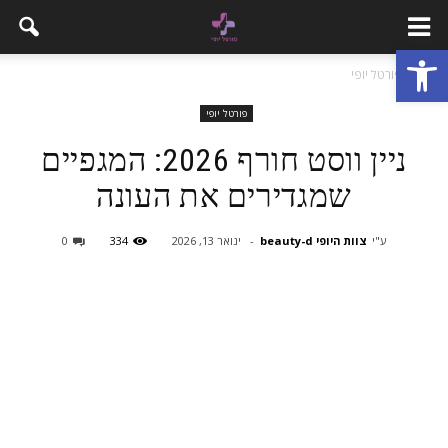
פתח סרגל נגישות
בית
פורטל יופי
פורטל יופי
ניין ווסט חורף 2026: המגפיים
שמגדירים את העונה
ע"י
צוות היופי beauty-d
-
ינואר 13, 2026
334
0