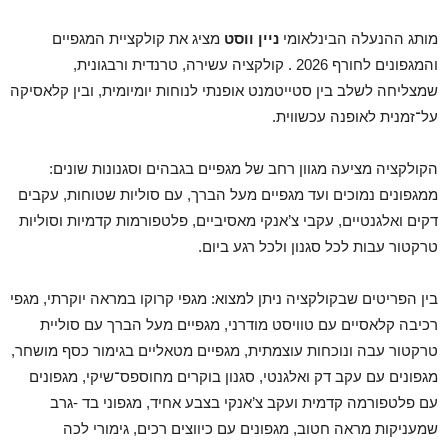
מותג ההנעלה הבינלאומי
ניין ווסט
מציג את קולקציית המגפיים
והמגפונים לחורף 2026 . קולקציה עשירה, טרנדית ורבגונית,
שמצליחה לשלב בין סטייטמנט אופנתי לנוחות יומיומית, ובין קלאסיקה
על־זמנית לאופנה עכשווית.
הקולקציה מציעה מגוון רחב של מגפיים בגבהים וסגנונות שונים:
ממגפונים נמוכים ועד מגפיים מעל הברך, עם סוליות שטוחות, עקבים
דקים ואלגנטיים, עקבי צ’אנקי מאסיביים, פלטפורמות קדמיות וסוליות
טרקטור עבות לכל סגנון ולכל רגע ביום.
בין הפריטים שבקולקציה ניתן למצוא: מגפי קרוקו במראה יוקרתי, מגפי
רכיבה קלאסיים עם טוויסט מודרני, מגפיים מעל הברך עם סוליית
טרקטור עבה ונוכחות עוצמתית, מגפיים מטאליים בגימור כסף מושחר,
מגפונים עם עקב דק ואלגנטי, סגנון בוקרים מחוספס־שיקי, מגפונים
עם פלטפורמה קדמית ועקב צ’אנקי בצבע אחיד, מגפוני בד -גרב
שמעניקות מראה חטוב, מגפונים עם כיווצים רכים, גימורי לכה