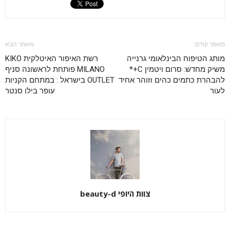
מאמר קודם
מאמר הבא
מותג הטיפוח הבינלאומי גרנייה
רשת האיפור האיטלקית KIKO
משיק מחדש: סרום ויטמין C+*
MILANO פותחת לראשונה סניף
להבהרת כתמים כהים וזוהר אחיד
OUTLET בישראל : במתחם הקניות
לעור
עופר בילו סנטר
צוות היופי beauty-d