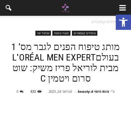
פתח סרגל נגישות
בית
טיפולים קוסמטיים
טיפולים קוסמטיים
מוצרי טיפוח
פורטל יופי
מותג טיפוח הפנים לגבר מס' 1
בעולםL'ORÉAL MEN EXPERT
מבית לוריאל פריז משיק: שוט
סרום ויטמין C
ע"י
צוות היופי beauty-d
-
פברואר 24, 2025
833
0