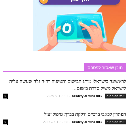
תוכן שאסור לפספס
לראשונה בישראל! מותג הבישום והטיפוח רוז׳ה גלה שעשה עליה
לישראל משיק סדרת בישום...
צוות היופי beauty-d
-
נובמבר 9, 2025
זירת המומחים
0
הפתרון לכאבי ברכיים ודלקת בברך: טיפול יעיל
צוות היופי beauty-d
-
ספטמבר 26, 2025
זירת המומחים
0