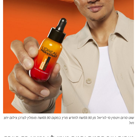
שוט סרום ויטמין סי לוריאל מן 59.90שח לחודש מרץ במקום 69.90שח מומלץ לצרכן צילום יחצ
חול