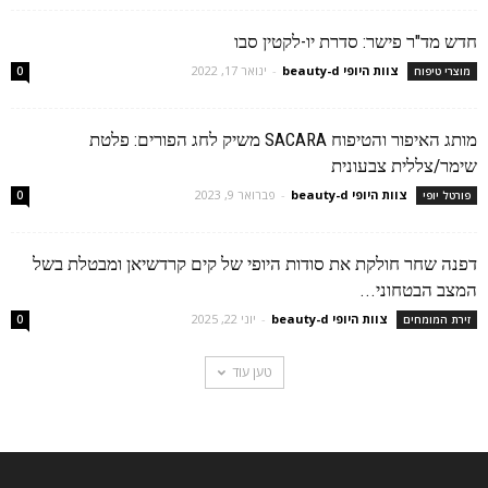
חדש מד"ר פישר: סדרת יו-לקטין סבו
צוות היופי beauty-d
-
ינואר 17, 2022
מוצרי טיפוח
0
מותג האיפור והטיפוח SACARA משיק לחג הפורים: פלטת
שימר/צללית צבעונית
צוות היופי beauty-d
-
פברואר 9, 2023
פורטל יופי
0
דפנה שחר חולקת את סודות היופי של קים קרדשיאן ומבטלת בשל
המצב הבטחוני...
צוות היופי beauty-d
-
יוני 22, 2025
זירת המומחים
0
טען עוד