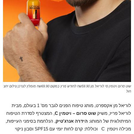
שוט סרום ויטמין סי לוריאל מן 59.90שח לחודש מרץ במקום 69.90שח מומלץ לצרכן צילום יחצ
חול
לוריאל מן אקספרט, מותג טיפוח הפנים לגבר מס' 1 בעולם, מבית
לוריאל פריז, משיק
שוט סרום – ויטמין
C
, המצטרף לסדרת הטיפוח
המיתולוגית של המותג:
הידרה אנרג'טיק
, הנלחמת בסימני העייפות,
מכילה ויטמין C וכוללת: קרם לחות יומי עם SPF15 וסבון ניקוי