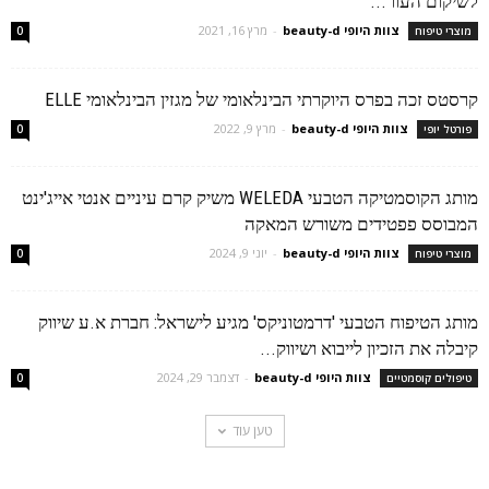
לשיקום העור...
צוות היופי beauty-d
-
מרץ 16, 2021
מוצרי טיפוח
0
קרסטס זכה בפרס היוקרתי הבינלאומי של מגזין הבינלאומי ELLE
צוות היופי beauty-d
-
מרץ 9, 2022
פורטל יופי
0
מותג הקוסמטיקה הטבעי WELEDA משיק קרם עיניים אנטי אייג'ינט
המבוסס פפטידים משורש המאקה
צוות היופי beauty-d
-
יוני 9, 2024
מוצרי טיפוח
0
מותג הטיפוח הטבעי 'דרמטוניקס' מגיע לישראל: חברת א.ע שיווק
קיבלה את הזכיון לייבוא ושיווק...
צוות היופי beauty-d
-
דצמבר 29, 2024
טיפולים קוסמטיים
0
טען עוד