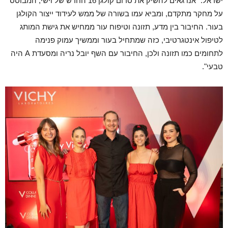
ישראל: "אנו גאים להשיק את סרום קולגן 16 החדש של וישי, המבוסס
על מחקר מתקדם, ומביא עמו בשורה של ממש לעידוד ייצור הקולגן
בעור. החיבור בין מדע, תזונה וטיפוח עור ממחיש את גישת המותג
לטיפול אינטגרטיבי, כזה שמתחיל בעור וממשיך עמוק פנימה
לתחומים כמו תזונה ולכן, החיבור עם השף יובל נריה ומסעדת A היה
טבעי".