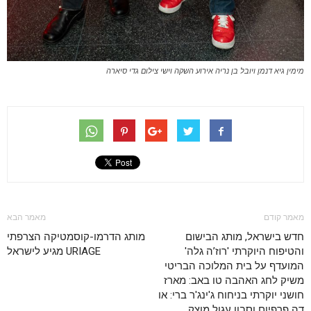
מימין גיא דנמן ויובל בן נריה אירוע השקה וישי צילום גדי סיארה
מאמר קודם
מאמר הבא
חדש בישראל, מותג הבישום
מותג הדרמו-קוסמטיקה הצרפתי
והטיפוח היוקרתי 'רוז’ה גלה'
URIAGE מגיע לישראל
המועדף על בית המלוכה הבריטי
משיק לחג האהבה טו באב: מארז
חושני יוקרתי בניחוח ג'ינג'ר ברי: או
דה פרפיום וסבון עגול מוצק