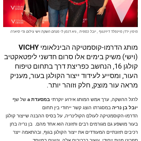
מימין ירדן מיינפלד דיזינגוף , יובל כספית , גיא דנמן לי מנחם השקת וישי צילום גדי סיארה
מותג הדרמו-קוסמטיקה הבינלאומי
VICHY
(וישי) משיק בימים אלו סרום חדשני ליפטאקטיב
קולגן 16, הנחשב כפריצת דרך בתחום טיפוח
העור, ומסייע לעידוד ייצור הקולגן בעור, מעניק
מראה עור מוצק, חלק וזוהר יותר.
לרגל ההשקה, ערך אמש המותג אירוע יוקרתי
במסעדת
a
של שף
יובל
בן נריה
במסגרתו הוצג קשר ייחודי בין תחום
הדרמו-הקוסמטיקה לעולם הקולינריה, על בסיס ההבנה שייצור קולגן
בעור מושפע גם מגורמים רבים ותזונה הוא אחד מהם. בן נריה בחן
רכיבים תזונתיים המעודדים את ייצור הקולגן בגוף, ובהתאמה ייצר
תפריט מנות ייחודי, עשיר ברכיבים אלה, וטעים במיוחד.