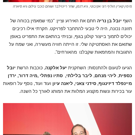
מימין קארין הוליף רוני אקיבוטי, גיא דנמן, שחר ריינזילבר ושוהם כוכבי צילום גיא סיארה
השף
יובל בן נריה
חתם את האירוע וציין: "כמי שמאמין בכוחה של
תזונה נכונה, היה לי טבעי להתחבר לפרויקט. חקרתי אילו רכיבים
יכולים לתמוך בייצור קולגן בגוף, ובניתי בהתאם את התפריט באופן
שתואם את האסתטיקה שלי. זו הייתה חוויה מעשירה, ואני שמח על
התגובות והמחמאות שקבלנו מהאורחים".
הגיעו לטעום ולהתנסות: השחקנית
יעל אלקנה
, כוכבות הרשת
יובל
כספית
,
ליהי מנחם
,
ליבר בלילתי
, סתיו נפתלי ,מיה דרור, ירדן
מיינפלד דיזינגוף, סידני צאני, ליאנה עיון
ועוד ועוד, נוסף על רופאות
עור בכירות ונשות מקצוע המלוות את המותג לאורך כל השנה.